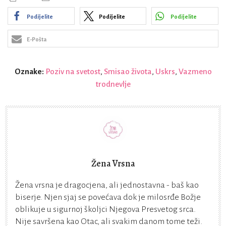
Podijelite
Podijelite
Podijelite
E-Pošta
Oznake:
Poziv na svetost
,
Smisao života
,
Uskrs
,
Vazmeno
trodnevlje
Žena Vrsna
Žena vrsna je dragocjena, ali jednostavna - baš kao
biserje. Njen sjaj se povećava dok je milosrđe Božje
oblikuje u sigurnoj školjci Njegova Presvetog srca.
Nije savršena kao Otac, ali svakim danom tome teži.