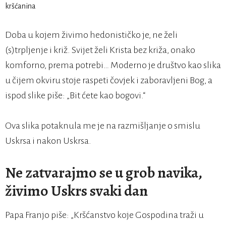
Doba u kojem živimo hedonističko je, ne želi
(s)trpljenje i križ. Svijet želi Krista bez križa, onako
komforno, prema potrebi… Moderno je društvo kao slika
u čijem okviru stoje raspeti čovjek i zaboravljeni Bog, a
ispod slike piše: „Bit ćete kao bogovi.“
Ova slika potaknula me je na razmišljanje o smislu
Uskrsa i nakon Uskrsa.
Ne zatvarajmo se u grob navika,
živimo Uskrs svaki dan
Papa Franjo piše: „Kršćanstvo koje Gospodina traži u