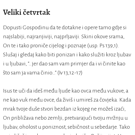
Veliki četvrtak
Dopusti Gospodinu da te dotakne i opere tamo gdje si
najslabiji, najranjiviji, najprljaviji. Skini okove srama,
On te i tako proniče cijelog i poznaje (usp. Ps 139,1).
Slušaj i gledaj kako biti ponizan i kako služiti kroz ljubav
i u ljubavi, “…jer dao sam vam primjer da i vi činite kao
što sam ja vama činio…“ (Iv 13,12-17)
Isus te uči da ideš među ljude kao ovca među vukove, a
ne kao vuk među ovce, da živiš i umireš za čovjeka. Kada
mrak tvoje duše stvori bezdan iz kojeg ne možeš izaći,
On približava nebo zemlji, pretvarajući tvoju mržnju u
ljubav, oholost u poniznost, sebičnost u sebedarje. Tako