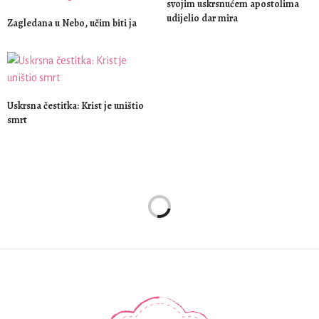
svojim uskrsnućem apostolima
udijelio dar mira
Zagledana u Nebo, učim biti ja
Uskrsna čestitka: Krist je uništio
smrt