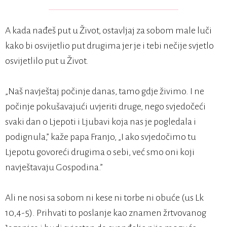
A kada nađeš put u Život, ostavljaj za sobom male luči
kako bi osvijetlio put drugima jer je i tebi nečije svjetlo
osvijetlilo put u Život.
„Naš navještaj počinje danas, tamo gdje živimo. I ne
počinje pokušavajući uvjeriti druge, nego svjedočeći
svaki dan o Ljepoti i Ljubavi koja nas je pogledala i
podignula,” kaže papa Franjo, „I ako svjedočimo tu
Ljepotu govoreći drugima o sebi, već smo oni koji
navještavaju Gospodina.”
Ali ne nosi sa sobom ni kese ni torbe ni obuće (us Lk
10,4-5). Prihvati to poslanje kao znamen žrtvovanog