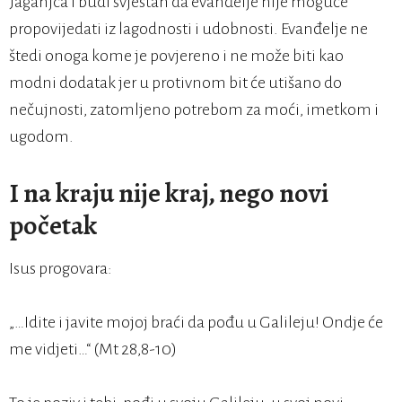
Jaganjca i budi svjestan da evanđelje nije moguće
propovijedati iz lagodnosti i udobnosti. Evanđelje ne
štedi onoga kome je povjereno i ne može biti kao
modni dodatak jer u protivnom bit će utišano do
nečujnosti, zatomljeno potrebom za moći, imetkom i
ugodom.
I na kraju nije kraj, nego novi
početak
Isus progovara:
„…Idite i javite mojoj braći da pođu u Galileju! Ondje će
me vidjeti…“ (Mt 28,8-10)