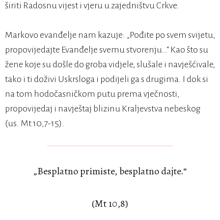
širiti Radosnu vijest i vjeru u zajedništvu Crkve.
Markovo evanđelje nam kazuje: „Pođite po svem svijetu,
propovijedajte Evanđelje svemu stvorenju…“ Kao što su
žene koje su došle do groba vidjele, slušale i navješćivale,
tako i ti doživi Uskrsloga i podijeli ga s drugima. I dok si
na tom hodočasničkom putu prema vječnosti,
propovijedaj i navještaj blizinu Kraljevstva nebeskog
(us. Mt 10,7-15).
„Besplatno primiste, besplatno dajte.“
(Mt 10,8)