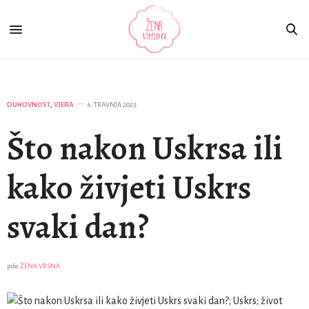
DUHOVNOST
,
VJERA
6. TRAVNJA 2023.
Što nakon Uskrsa ili
kako živjeti Uskrs
svaki dan?
piše
ŽENA VRSNA