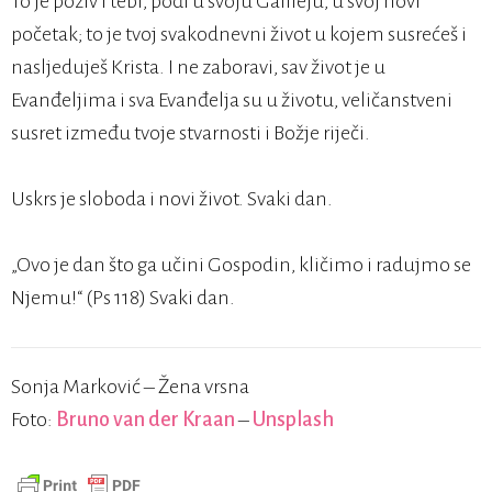
To je poziv i tebi, pođi u svoju Galileju, u svoj novi
početak; to je tvoj svakodnevni život u kojem susrećeš i
nasljeduješ Krista. I ne zaboravi, sav život je u
Evanđeljima i sva Evanđelja su u životu, veličanstveni
susret između tvoje stvarnosti i Božje riječi.
Uskrs je sloboda i novi život. Svaki dan.
„Ovo je dan što ga učini Gospodin, kličimo i radujmo se
Njemu!“ (Ps 118) Svaki dan.
Sonja Marković – Žena vrsna
Foto:
Bruno van der Kraan
–
Unsplash