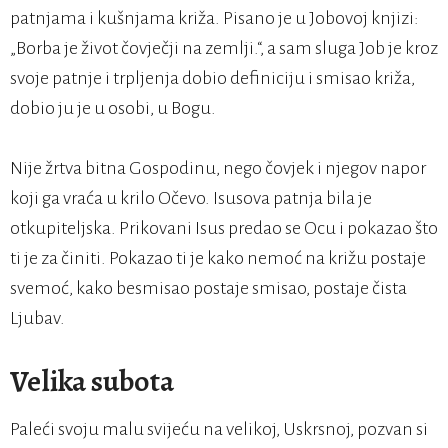
patnjama i kušnjama križa. Pisano je u Jobovoj knjizi:
„Borba je život čovječji na zemlji.“, a sam sluga Job je kroz
svoje patnje i trpljenja dobio definiciju i smisao križa,
dobio ju je u osobi, u Bogu.
Nije žrtva bitna Gospodinu, nego čovjek i njegov napor
koji ga vraća u krilo Očevo. Isusova patnja bila je
otkupiteljska. Prikovani Isus predao se Ocu i pokazao što
ti je za činiti. Pokazao ti je kako nemoć na križu postaje
svemoć, kako besmisao postaje smisao, postaje čista
Ljubav.
Velika subota
Paleći svoju malu svijeću na velikoj, Uskrsnoj, pozvan si