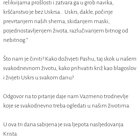
relikvijama prošlosti i zatvara ga u grob navika,
kršćanstvo je bez Uskrsa… Uskrs, dakle, počinje
prevrtanjem naših shema, skidanjem maski,
pojednostavljenjem života, razlučivanjem bitnog od
nebitnog.“
Što nam je činiti? Kako doživjeti Pashu, taj skok u našem
svakodnevnom životu, kako prihvatiti križ kao blagoslov
i živjeti Uskrs u svakom danu?
Odgovor na to pitanje daje nam Vazmeno trodnevlje
koje se svakodnevno treba ogledati u našim životima.
U ova tri dana sabijena je sva ljepota nasljedovanja
Krista.