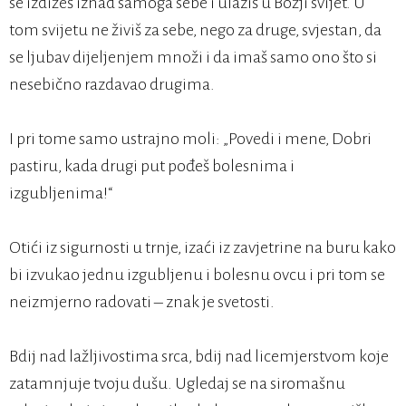
se izdižeš iznad samoga sebe i ulaziš u Božji svijet. U
tom svijetu ne živiš za sebe, nego za druge, svjestan, da
se ljubav dijeljenjem množi i da imaš samo ono što si
nesebično razdavao drugima.
I pri tome samo ustrajno moli: „Povedi i mene, Dobri
pastiru, kada drugi put pođeš bolesnima i
izgubljenima!“
Otići iz sigurnosti u trnje, izaći iz zavjetrine na buru kako
bi izvukao jednu izgubljenu i bolesnu ovcu i pri tom se
neizmjerno radovati – znak je svetosti.
Bdij nad lažljivostima srca, bdij nad licemjerstvom koje
zatamnjuje tvoju dušu. Ugledaj se na siromašnu