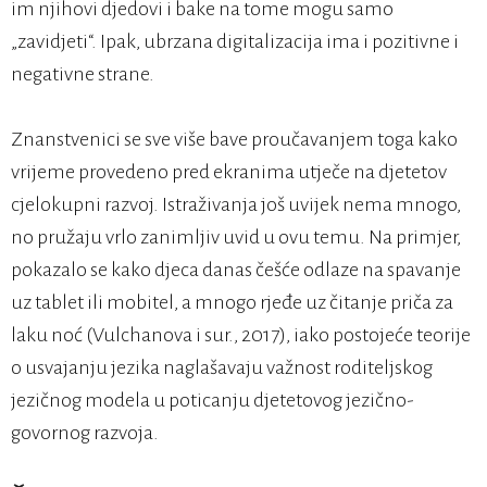
im njihovi djedovi i bake na tome mogu samo
„zavidjeti“. Ipak, ubrzana digitalizacija ima i pozitivne i
negativne strane.
Znanstvenici se sve više bave proučavanjem toga kako
vrijeme provedeno pred ekranima utječe na djetetov
cjelokupni razvoj. Istraživanja još uvijek nema mnogo,
no pružaju vrlo zanimljiv uvid u ovu temu. Na primjer,
pokazalo se kako djeca danas češće odlaze na spavanje
uz tablet ili mobitel, a mnogo rjeđe uz čitanje priča za
laku noć (Vulchanova i sur., 2017), iako postojeće teorije
o usvajanju jezika naglašavaju važnost roditeljskog
jezičnog modela u poticanju djetetovog jezično-
govornog razvoja.