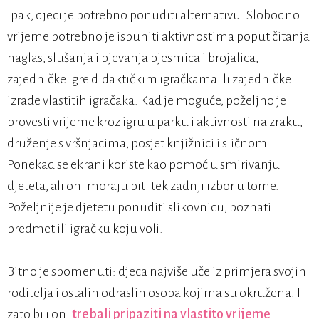
Ipak, djeci je potrebno ponuditi alternativu. Slobodno
vrijeme potrebno je ispuniti aktivnostima poput čitanja
naglas, slušanja i pjevanja pjesmica i brojalica,
zajedničke igre didaktičkim igračkama ili zajedničke
izrade vlastitih igračaka. Kad je moguće, poželjno je
provesti vrijeme kroz igru u parku i aktivnosti na zraku,
druženje s vršnjacima, posjet knjižnici i sličnom.
Ponekad se ekrani koriste kao pomoć u smirivanju
djeteta, ali oni moraju biti tek zadnji izbor u tome.
Poželjnije je djetetu ponuditi slikovnicu, poznati
predmet ili igračku koju voli.
Bitno je spomenuti: djeca najviše uče iz primjera svojih
roditelja i ostalih odraslih osoba kojima su okružena. I
zato bi i oni
trebali pripaziti na vlastito vrijeme