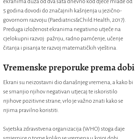
ekranima duža od dva sata dnevno kod djece mlađe od
5 godina dovodi do značajnih kašnjenja u jezično-
govornom razvoju (Paediatrics&Child Health, 2017).
Preduga izloženost ekranima negativno utječe na
cjelokupni razvoj: pažnju, radno pamćenje, učenje
čitanja i pisanja te razvoj matematičkih vještina.
Vremenske preporuke prema dobi
Ekrani su neizostavni dio današnjeg vremena, a kako bi
se smanjio njihov negativan utjecaj te iskoristilo
njihove pozitivne strane, vrlo je važno znati kako se
njima pravilno koristiti.
Svjetska zdravstvena organizacija (WHO) stoga daje
smjernice o tome koliko se vremena u kojoj dobi