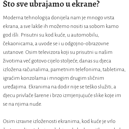
Što sve ubrajamo u ekrane?
Moderna tehnologija donijela nam je mnogo vrsta
ekrana, a sve lakše ih možemo nositi sa sobom kamo
god išli. Prisutni su kod kuće, u automobilu,
čekaonicama, a uvode se i u odgojno-obrazovne
ustanove. Osim televizora koji su prisutni u našim
životima već gotovo cijelo stoljeće, danas su djeca
izložena računalima, pametnim telefonima, tabletima,
igraćim konzolama i mnogim drugim sličnim
uređajima. Ekranima na dodir nije se teško služiti, a
djecu privlače šarene i brzo izmjenjujuće slike koje im
se na njima nude.
Osim izravne izloženosti ekranima, kod kuće je vrlo