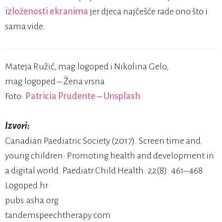
izloženosti ekranima
jer djeca najčešće rade ono što i
sama vide.
Mateja Ružić, mag.logoped i Nikolina Gelo,
mag.logoped – Žena vrsna
Foto:
Patricia Prudente
–
Unsplash
Izvori:
Canadian Paediatric Society (2017). Screen time and
young children: Promoting health and development in
a digital world. Paediatr Child Health. 22(8): 461–468
Logoped.hr
pubs.asha.org
tandemspeechtherapy.com