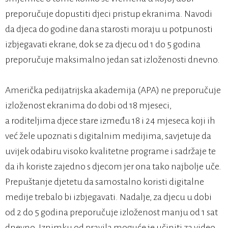
preporučuje dopustiti djeci pristup ekranima. Navodi
da djeca do godine dana starosti moraju u potpunosti
izbjegavati ekrane, dok se za djecu od 1 do 5 godina
preporučuje maksimalno jedan sat izloženosti dnevno.
Američka pedijatrijska akademija (APA) ne preporučuje
izloženost ekranima do dobi od 18 mjeseci,
a roditeljima djece stare između 18 i 24 mjeseca koji ih
već žele upoznati s digitalnim medijima, savjetuje da
uvijek odabiru visoko kvalitetne programe i sadržaje te
da ih koriste zajedno s djecom jer ona tako najbolje uče.
Prepuštanje djetetu da samostalno koristi digitalne
medije trebalo bi izbjegavati. Nadalje, za djecu u dobi
od 2 do 5 godina preporučuje izloženost manju od 1 sat
dnevno. Iznimku od pravila moguće je učiniti za video