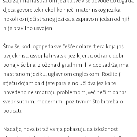
sadržajima na stranom jeziku sve više dovode do toga da
djeca govore tek nekoliko riječi materinskog jezika i
nekoliko riječi stranog jezika, a zapravo nijedan od njih
nije pravilno usvojen.
Štoviše, kod logopeda sve češće dolaze djeca koja još
uvijek nisu usvojila hrvatski jezik jer su od rane dobi
ponajviše bila izložena digitalnim ili video sadržajima
na stranom jeziku, uglavnom engleskom. Roditelji
stječu dojam da dijete paralelno uči dva jezika te
navedeno ne smatraju problemom, već nečim danas
sveprisutnim, modernim i pozitivnim što bi trebalo
poticati.
Nadalje, nova istraživanja pokazuju da izloženost