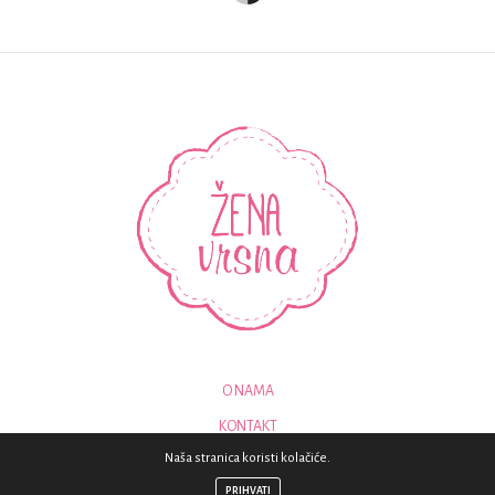
O NAMA
KONTAKT
Naša stranica koristi kolačiće.
© 2018 - SVA PRAVA PRIDRŽANA - ZENAVRSNA.COM
PRIHVATI