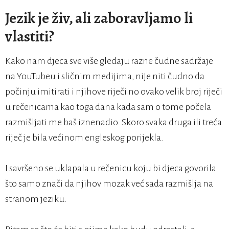
Jezik je živ, ali zaboravljamo li
vlastiti?
Kako nam djeca sve više gledaju razne čudne sadržaje
na YouTubeu i sličnim medijima, nije niti čudno da
počinju imitirati i njihove riječi no ovako velik broj riječi
u rečenicama kao toga dana kada sam o tome počela
razmišljati me baš iznenadio. Skoro svaka druga ili treća
riječ je bila većinom engleskog porijekla.
I savršeno se uklapala u rečenicu koju bi djeca govorila
što samo znači da njihov mozak već sada razmišlja na
stranom jeziku.