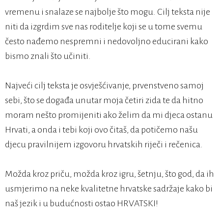
vremenu i snalaze se najbolje što mogu. Cilj teksta nije
niti da izgrdim sve nas roditelje koji se u tome svemu
često nađemo nespremni i nedovoljno educirani kako
bismo znali što učiniti.
Najveći cilj teksta je osvješćivanje, prvenstveno samoj
sebi, što se događa unutar moja četiri zida te da hitno
moram nešto promijeniti ako želim da mi djeca ostanu
Hrvati, a onda i tebi koji ovo čitaš, da potičemo našu
djecu pravilnijem izgovoru hrvatskih riječi i rečenica.
Možda kroz priču, možda kroz igru, šetnju, što god, da ih
usmjerimo na neke kvalitetne hrvatske sadržaje kako bi
naš jezik i u budućnosti ostao HRVATSKI!