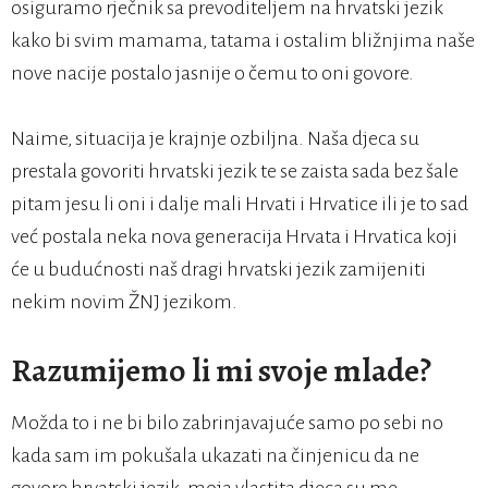
osiguramo rječnik sa prevoditeljem na hrvatski jezik
kako bi svim mamama, tatama i ostalim bližnjima naše
nove nacije postalo jasnije o čemu to oni govore.
Naime, situacija je krajnje ozbiljna. Naša djeca su
prestala govoriti hrvatski jezik te se zaista sada bez šale
pitam jesu li oni i dalje mali Hrvati i Hrvatice ili je to sad
već postala neka nova generacija Hrvata i Hrvatica koji
će u budućnosti naš dragi hrvatski jezik zamijeniti
nekim novim ŽNJ jezikom.
Razumijemo li mi svoje mlade?
Možda to i ne bi bilo zabrinjavajuće samo po sebi no
kada sam im pokušala ukazati na činjenicu da ne