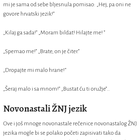
mi je sama od sebe bljesnula pomisao: „Hej, pa oni ne
govore hrvatski jezik!”
„Kilaj ga sada!” „Moram bildat! Hilajte me! ”
„Spemao me!” „Brate, on je čiter.”
„Dropajte mi malo hrane!“
„Šeraj malo i sa mnom!” „Bustat ću ti oružje”…
Novonastali ŽNJ jezik
Ove i još mnoge novonastale rečenice novonastalog ŽNJ
jezika mogle bi se polako početi zapisivati tako da