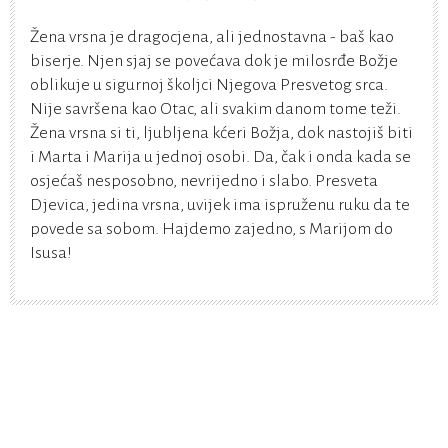
Žena vrsna je dragocjena, ali jednostavna - baš kao
biserje. Njen sjaj se povećava dok je milosrđe Božje
oblikuje u sigurnoj školjci Njegova Presvetog srca.
Nije savršena kao Otac, ali svakim danom tome teži.
Žena vrsna si ti, ljubljena kćeri Božja, dok nastojiš biti
i Marta i Marija u jednoj osobi. Da, čak i onda kada se
osjećaš nesposobno, nevrijedno i slabo. Presveta
Djevica, jedina vrsna, uvijek ima ispruženu ruku da te
povede sa sobom. Hajdemo zajedno, s Marijom do
Isusa!