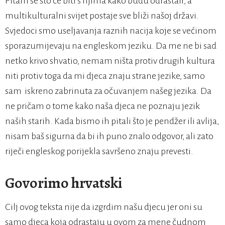
Pitam se što će biti s njima kako budu odrastali, a
multikulturalni svijet postaje sve bliži našoj državi.
Svjedoci smo useljavanja raznih nacija koje se većinom
sporazumijevaju na engleskom jeziku. Da me ne bi sad
netko krivo shvatio, nemam ništa protiv drugih kultura
niti protiv toga da mi djeca znaju strane jezike, samo
sam iskreno zabrinuta za očuvanjem našeg jezika. Da
ne pričam o tome kako naša djeca ne poznaju jezik
naših starih. Kada bismo ih pitali što je pendžer ili avlija,
nisam baš sigurna da bi ih puno znalo odgovor, ali zato
riječi engleskog porijekla savršeno znaju prevesti.
Govorimo hrvatski
Cilj ovog teksta nije da izgrdim našu djecu jer oni su
samo djeca koja odrastaju u ovom za mene čudnom