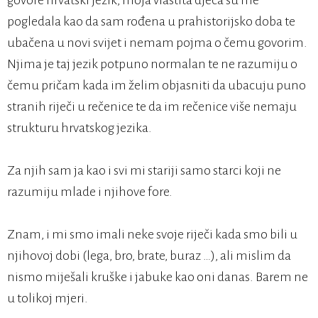
govore hrvatski jezik, moja vlastita djeca su me
pogledala kao da sam rođena u prahistorijsko doba te
ubačena u novi svijet i nemam pojma o čemu govorim.
Njima je taj jezik potpuno normalan te ne razumiju o
čemu pričam kada im želim objasniti da ubacuju puno
stranih riječi u rečenice te da im rečenice više nemaju
strukturu hrvatskog jezika.
Za njih sam ja kao i svi mi stariji samo starci koji ne
razumiju mlade i njihove fore.
Znam, i mi smo imali neke svoje riječi kada smo bili u
njihovoj dobi (lega, bro, brate, buraz …), ali mislim da
nismo miješali kruške i jabuke kao oni danas. Barem ne
u tolikoj mjeri.