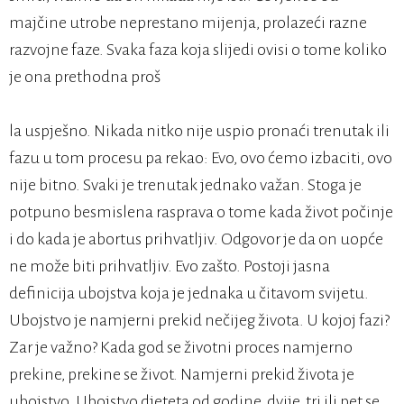
majčine utrobe neprestano mijenja, prolazeći razne
razvojne faze. Svaka faza koja slijedi ovisi o tome koliko
je ona prethodna proš
la uspješno. Nikada nitko nije uspio pronaći trenutak ili
fazu u tom procesu pa rekao: Evo, ovo ćemo izbaciti, ovo
nije bitno. Svaki je trenutak jednako važan. Stoga je
potpuno besmislena rasprava o tome kada život počinje
i do kada je abortus prihvatljiv. Odgovor je da on uopće
ne može biti prihvatljiv. Evo zašto. Postoji jasna
definicija ubojstva koja je jednaka u čitavom svijetu.
Ubojstvo je namjerni prekid nečijeg života. U kojoj fazi?
Zar je važno? Kada god se životni proces namjerno
prekine, prekine se život. Namjerni prekid života je
ubojstvo. Ubojstvo djeteta od godine, dvije, tri ili pet se