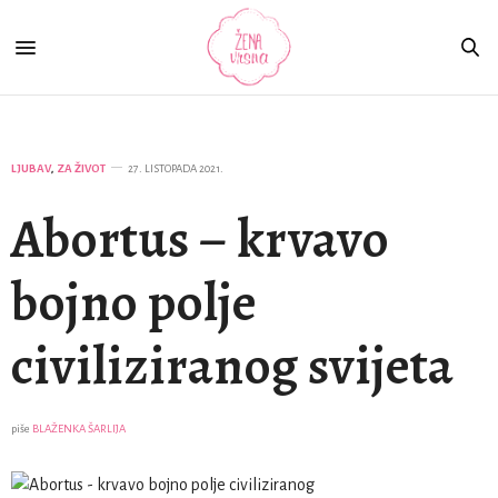
LJUBAV
,
ZA ŽIVOT
27. LISTOPADA 2021.
Abortus – krvavo
bojno polje
civiliziranog svijeta
piše
BLAŽENKA ŠARLIJA