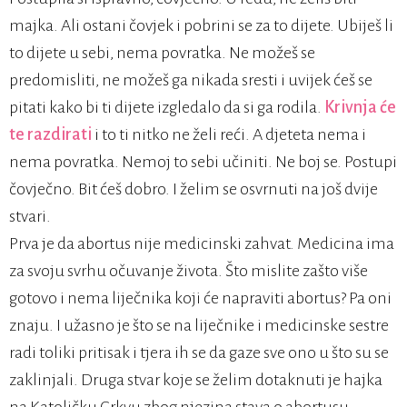
majka. Ali ostani čovjek i pobrini se za to dijete. Ubiješ li
to dijete u sebi, nema povratka. Ne možeš se
predomisliti, ne možeš ga nikada sresti i uvijek ćeš se
pitati kako bi ti dijete izgledalo da si ga rodila.
Krivnja će
te razdirati
i to ti nitko ne želi reći. A djeteta nema i
nema povratka. Nemoj to sebi učiniti. Ne boj se. Postupi
čovječno. Bit ćeš dobro. I želim se osvrnuti na još dvije
stvari.
Prva je da abortus nije medicinski zahvat. Medicina ima
za svoju svrhu očuvanje života. Što mislite zašto više
gotovo i nema liječnika koji će napraviti abortus? Pa oni
znaju. I užasno je što se na liječnike i medicinske sestre
radi toliki pritisak i tjera ih se da gaze sve ono u što su se
zaklinjali. Druga stvar koje se želim dotaknuti je hajka