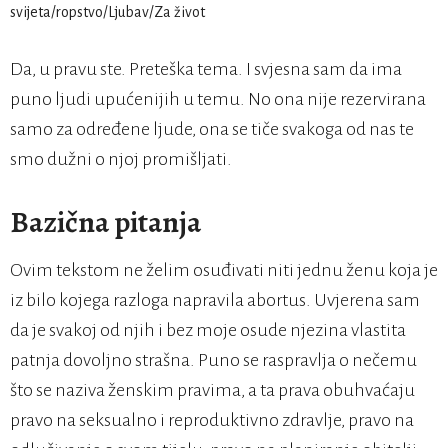
Da, u pravu ste. Preteška tema. I svjesna sam da ima
puno ljudi upućenijih u temu. No ona nije rezervirana
samo za određene ljude, ona se tiče svakoga od nas te
smo dužni o njoj promišljati.
Bazična pitanja
Ovim tekstom ne želim osuđivati niti jednu ženu koja je
iz bilo kojega razloga napravila abortus. Uvjerena sam
da je svakoj od njih i bez moje osude njezina vlastita
patnja dovoljno strašna. Puno se raspravlja o nečemu
što se naziva ženskim pravima, a ta prava obuhvaćaju
pravo na seksualno i reproduktivno zdravlje, pravo na