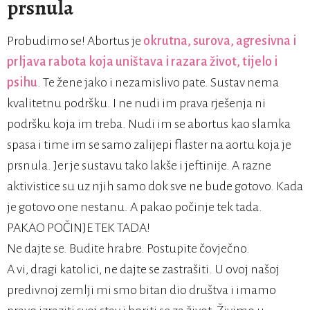
prsnula
Probudimo se! Abortus je
okrutna, surova, agresivna i
prljava rabota koja uništava i razara život, tijelo i
psihu
. Te žene jako i nezamislivo pate. Sustav nema
kvalitetnu podršku. I ne nudi im prava rješenja ni
podršku koja im treba. Nudi im se abortus kao slamka
spasa i time im se samo zalijepi flaster na aortu koja je
prsnula. Jer je sustavu tako lakše i jeftinije. A razne
aktivistice su uz njih samo dok sve ne bude gotovo. Kada
je gotovo one nestanu. A pakao počinje tek tada.
PAKAO POČINJE TEK TADA!
Ne dajte se. Budite hrabre. Postupite čovječno.
A vi, dragi katolici, ne dajte se zastrašiti. U ovoj našoj
predivnoj zemlji mi smo bitan dio društva i imamo