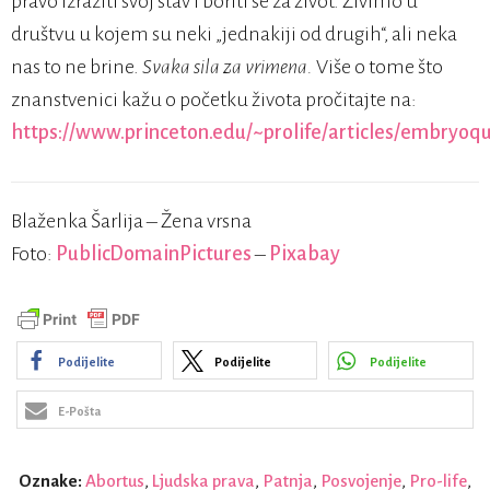
pravo izraziti svoj stav i boriti se za život. Živimo u
društvu u kojem su neki „jednakiji od drugih“, ali neka
nas to ne brine.
Svaka sila za vrimena.
Više o tome što
znanstvenici kažu o početku života pročitajte na:
https://www.princeton.edu/~prolife/articles/embryoq
Blaženka Šarlija – Žena vrsna
Foto:
PublicDomainPictures
–
Pixabay
Podijelite
Podijelite
Podijelite
E-Pošta
Oznake:
Abortus
,
Ljudska prava
,
Patnja
,
Posvojenje
,
Pro-life
,