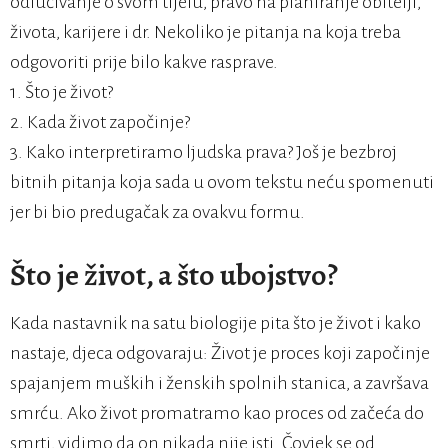
odlučivanje o svom tijelu, pravo na planiranje obitelji,
života, karijere i dr. Nekoliko je pitanja na koja treba
odgovoriti prije bilo kakve rasprave.
1. Što je život?
2. Kada život započinje?
3. Kako interpretiramo ljudska prava? Još je bezbroj
bitnih pitanja koja sada u ovom tekstu neću spomenuti
jer bi bio predugačak za ovakvu formu.
Što je život, a što ubojstvo?
Kada nastavnik na satu biologije pita što je život i kako
nastaje, djeca odgovaraju: Život je proces koji započinje
spajanjem muških i ženskih spolnih stanica, a završava
smrću. Ako život promatramo kao proces od začeća do
smrti, vidimo da on nikada nije isti. Čovjek se od