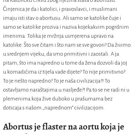
na Katoličku Crkvu zbog njezina stava o abortusu.
Činjenica je da i katolici, i pravoslavci, i muslimani
imaju isti stav o abortusu. Ali samo se katolike čuje i
samo se katolike proziva i naziva kojekakvim pogrdnim
imenima. Tolika je mržnja usmjerena upravo na
katolike. Što sve čitam i što nam se sve govori? Da živimo
u srednjem vijeku, da smo primitivni i zaostali. A ja
pitam, što ima napredno u tome da žena dozvoli da joj
u komadićima iz tijela vade dijete? To nije primitivno?
To je nešto napredno? To je naša civilizacija?! To
ostavljamo naraštajima u nasljeđe?! Pa to se ne radi ni u
plemenima koja žive duboko u prašumama bez
doticaja s našom „naprednom“ civilizacijom.
Abortus je flaster na aortu koja je