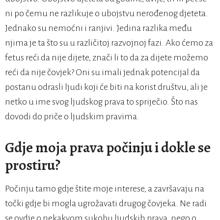
ni po čemu ne razlikuje o ubojstvu nerođenog djeteta.
Jednako su nemoćni i ranjivi. Jedina razlika među
njima je ta što su u različitoj razvojnoj fazi. Ako ćemo za
fetus reći da nije dijete, znači li to da za dijete možemo
reći da nije čovjek? Oni su imali jednak potencijal da
postanu odrasli ljudi koji će biti na korist društvu, ali je
netko u ime svog ljudskog prava to spriječio. Što nas
dovodi do priče o ljudskim pravima.
Gdje moja prava počinju i dokle se
prostiru?
Počinju tamo gdje štite moje interese, a završavaju na
točki gdje bi mogla ugrožavati drugog čovjeka. Ne radi
se ovdje o nekakvom sukobu ljudskih prava, nego o