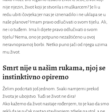
nije njezin, život koji je stvorila s muškarcem? Je li u
redu ubiti čovjeka jer nas je iznenadilo i ne uklapa se u
naše planove? Imam pravo odlučivati o svom tijelu. Ali,
ne i o tuđem. Ima li dijete pravo odlučivati o svom
tijelu? Nema, ono je potpuno nezaštićeno u ovoj
neravnopravnoj borbi. Netko puno jači od njega uzima
mu život.
Smrt nije u našim rukama, njoj se
instinktivno opiremo
Želim podcrtati još jednom. Svaki namjerni prekid
života je ubojstvo. Tuđi se život ne dira!
Ako kažemo da život nastaje rođenjem, to je kao da smo
rekli da je ručak nastao stavljanjem zdjele na stol, a ne