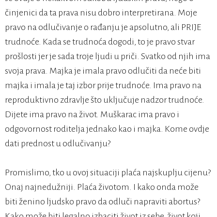
činjenici da ta prava nisu dobro interpretirana. Moje
pravo na odlučivanje o rađanju je apsolutno, ali PRIJE
trudnoće. Kada se trudnoća dogodi, to je pravo stvar
prošlosti jer je sada troje ljudi u priči. Svatko od njih ima
svoja prava. Majka je imala pravo odlučiti da neće biti
majka i imala je taj izbor prije trudnoće. Ima pravo na
reproduktivno zdravlje što uključuje nadzor trudnoće.
Dijete ima pravo na život. Muškarac ima pravo i
odgovornost roditelja jednako kao i majka. Kome ovdje
dati prednost u odlučivanju?
Promislimo, tko u ovoj situaciji plaća najskuplju cijenu?
Onaj najnedužniji. Plaća životom. I kako onda može
biti ženino ljudsko pravo da odluči napraviti abortus?
Kako može biti legalno izbaciti život iz sebe, život koji