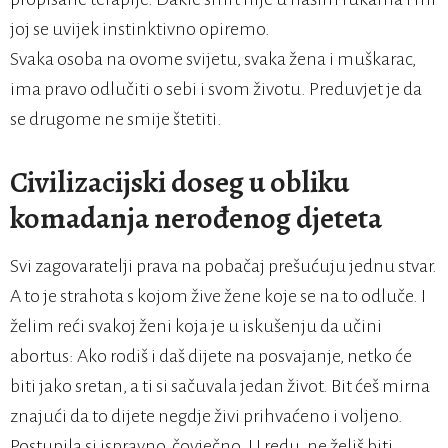
joj se uvijek instinktivno opiremo.
Svaka osoba na ovome svijetu, svaka žena i muškarac,
ima pravo odlučiti o sebi i svom životu. Preduvjet je da
se drugome ne smije štetiti.
Civilizacijski doseg u obliku
komadanja nerođenog djeteta
Svi zagovaratelji prava na pobačaj prešućuju jednu stvar.
A to je strahota s kojom žive žene koje se na to odluče. I
želim reći svakoj ženi koja je u iskušenju da učini
abortus: Ako rodiš i daš dijete na posvajanje, netko će
biti jako sretan, a ti si sačuvala jedan život. Bit ćeš mirna
znajući da to dijete negdje živi prihvaćeno i voljeno.
Postupila si ispravno, čovječno. U redu, ne želiš biti