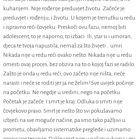
kuhanjem. Nije rođenje preduvjet životu. Začeće je
preduvjet i rođenju, i životu. U kojem je trenutku u redu
i ispravno reći čovjeku: Preskoči ovu fazu, nemoj biti
adolescent, to je naporno, to izbaci. Ili, star si i umoran,
djeca te tvoja napustila, nemaš za što živjeti… umri.
Nikada nije u redu reći ovako nešto. Nikada nije u redu
omesti ovaj proces, bez obzira na to o kojoj fazi se radilo.
Zašto je onda u redu reći, ovo začeto nije ništa, neće
narasti i neće se roditi jer ja ne želim? Sve uvijek počinje
na početku. Ne negdje u sredini, nego na početku.
Početak je začeće. I smrt je kraj. Odluka o smrti nije
čovjekovo pravo. Smrt je nešto što svi pokušavamo
izbjeći na sve moguće načine, pa smo tako pažljivi u
prometu, obavljamo sistematske preglede i uzimamo
propisane terapije. Dakle smrt nije u našim rukama i mi