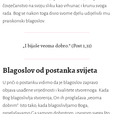
čovječanstvo na svoju sliku kao vrhunac i krunu svoga
rada. Bog se nakon toga divio svome djelu udijelivši mu
praiskonski blagoslov:
„I bijaše veoma dobro.“ (Post 1,31)
Blagoslov od postanka svijeta
U priči o postanku vidimo da je blagoslov zapravo
objava usađene vrijednosti i kvalitete stvorenoga. Kada
Bog blagoslivlja stvorenja, On ih proglašava „veoma
dobrim“. Isto tako, kada blagoslivljamo Boga,
proglašavamo Ga samom dobrotom, izvorom svega što