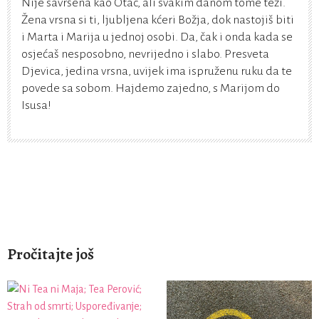
Nije savršena kao Otac, ali svakim danom tome teži.
Žena vrsna si ti, ljubljena kćeri Božja, dok nastojiš biti
i Marta i Marija u jednoj osobi. Da, čak i onda kada se
osjećaš nesposobno, nevrijedno i slabo. Presveta
Djevica, jedina vrsna, uvijek ima ispruženu ruku da te
povede sa sobom. Hajdemo zajedno, s Marijom do
Isusa!
Pročitajte još