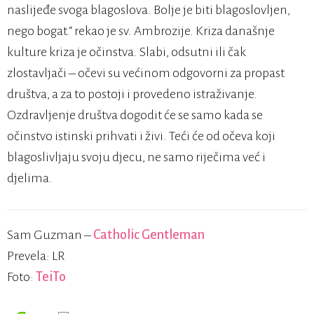
naslijeđe svoga blagoslova. Bolje je biti blagoslovljen,
nego bogat.“ rekao je sv. Ambrozije. Kriza današnje
kulture kriza je očinstva. Slabi, odsutni ili čak
zlostavljači – očevi su većinom odgovorni za propast
društva, a za to postoji i provedeno istraživanje.
Ozdravljenje društva dogodit će se samo kada se
očinstvo istinski prihvati i živi. Teći će od očeva koji
blagoslivljaju svoju djecu, ne samo riječima već i
djelima.
Sam Guzman –
Catholic Gentleman
Prevela: LR
Foto:
TeiTo