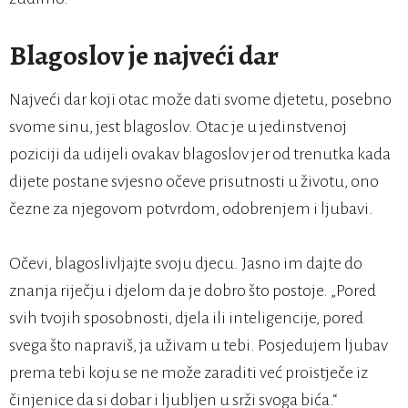
Blagoslov je najveći dar
Najveći dar koji otac može dati svome djetetu, posebno
svome sinu, jest blagoslov. Otac je u jedinstvenoj
poziciji da udijeli ovakav blagoslov jer od trenutka kada
dijete postane svjesno očeve prisutnosti u životu, ono
čezne za njegovom potvrdom, odobrenjem i ljubavi.
Očevi, blagoslivljajte svoju djecu. Jasno im dajte do
znanja riječju i djelom da je dobro što postoje. „Pored
svih tvojih sposobnosti, djela ili inteligencije, pored
svega što napraviš, ja uživam u tebi. Posjedujem ljubav
prema tebi koju se ne može zaraditi već proistječe iz
činjenice da si dobar i ljubljen u srži svoga bića.“