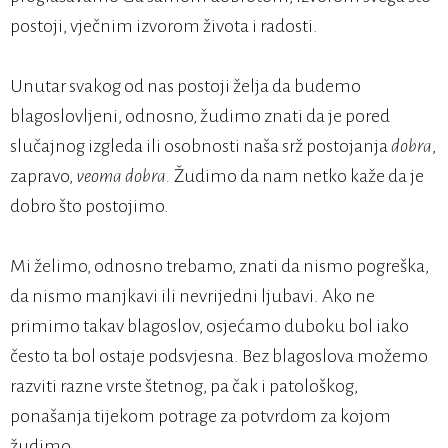
postoji, vječnim izvorom života i radosti.
Unutar svakog od nas postoji želja da budemo
blagoslovljeni, odnosno, žudimo znati da je pored
slučajnog izgleda ili osobnosti naša srž postojanja
dobra
,
zapravo,
veoma dobra.
Žudimo da nam netko kaže da je
dobro što postojimo.
Mi želimo, odnosno trebamo, znati da nismo pogreška,
da nismo manjkavi ili nevrijedni ljubavi. Ako ne
primimo takav blagoslov, osjećamo duboku bol iako
često ta bol ostaje podsvjesna. Bez blagoslova možemo
razviti razne vrste štetnog, pa čak i patološkog,
ponašanja tijekom potrage za potvrdom za kojom
žudimo.