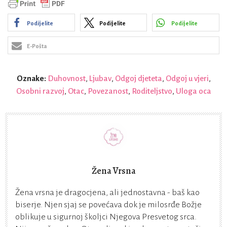
Podijelite
Podijelite
Podijelite
E-Pošta
Oznake:
Duhovnost
,
Ljubav
,
Odgoj djeteta
,
Odgoj u vjeri
,
Osobni razvoj
,
Otac
,
Povezanost
,
Roditeljstvo
,
Uloga oca
Žena Vrsna
Žena vrsna je dragocjena, ali jednostavna - baš kao
biserje. Njen sjaj se povećava dok je milosrđe Božje
oblikuje u sigurnoj školjci Njegova Presvetog srca.