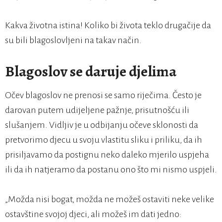
Kakva životna istina! Koliko bi života teklo drugačije da
su bili blagoslovljeni na takav način.
Blagoslov se daruje djelima
Očev blagoslov ne prenosi se samo riječima. Često je
darovan putem udijeljene pažnje, prisutnošću ili
slušanjem. Vidljiv je u odbijanju očeve sklonosti da
pretvorimo djecu u svoju vlastitu sliku i priliku, da ih
prisiljavamo da postignu neko daleko mjerilo uspjeha
ili da ih natjeramo da postanu ono što mi nismo uspjeli.
„Možda nisi bogat, možda ne možeš ostaviti neke velike
ostavštine svojoj djeci, ali možeš im dati jedno: