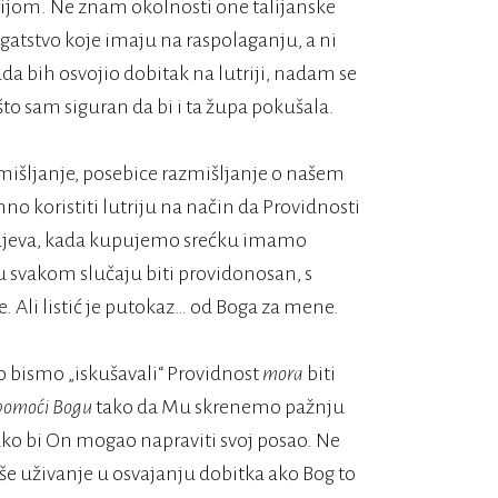
rijom. Ne znam okolnosti one talijanske
bogatstvo koje imaju na raspolaganju, a ni
 bih osvojio dobitak na lutriji, nadam se
što sam siguran da bi i ta župa pokušala.
azmišljanje, posebice razmišljanje o našem
imno koristiti lutriju na način da Providnosti
krajeva, kada kupujemo srećku imamo
 svakom slučaju biti providonosan, s
 Ali listić je putokaz… od Boga za mene.
ko bismo „iskušavali“ Providnost
mora
biti
pomoći Bogu
tako da Mu skrenemo pažnju
kako bi On mogao napraviti svoj posao. Ne
e uživanje u osvajanju dobitka ako Bog to