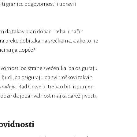
ti granice odgovornosti i upravi i
 da takav plan dobar. Treba li način
ira preko dobitaka na srećkama, a ako to ne
nciranja uopće?
ornost: od strane svećenika, da osiguraju
ljudi, da osiguraju da svi troškovi takvih
uradnju
. Rad Crkve bi trebao biti ispunjen
bzir da je zahvalnost majka darežljivosti,
rovidnosti