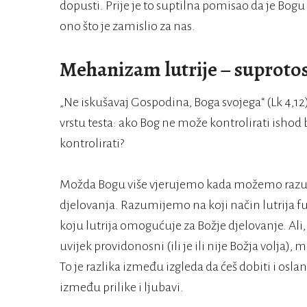
dopusti. Prije je to suptilna pomisao da je Bogu
ono što je zamislio za nas.
Mehanizam lutrije – suprotos
„Ne iskušavaj Gospodina, Boga svojega“ (Lk 4,1
vrstu testa: ako Bog ne može kontrolirati ishod 
kontrolirati?
Možda Bogu više vjerujemo kada možemo raz
djelovanja. Razumijemo na koji način lutrija f
koju lutrija omogućuje za Božje djelovanje. Ali, 
uvijek providonosni (ili je ili nije Božja volja)
To je razlika između izgleda da ćeš dobiti i osl
između prilike i ljubavi.