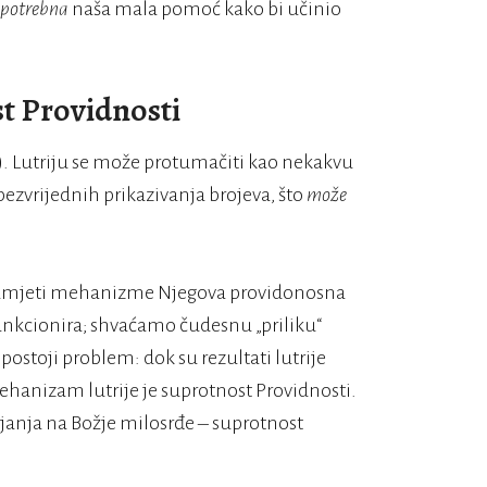
potrebna
naša mala pomoć kako bi učinio
t Providnosti
2). Lutriju se može protumačiti kao nekakvu
bezvrijednih prikazivanja brojeva, što
može
umjeti mehanizme Njegova providonosna
unkcionira; shvaćamo čudesnu „priliku“
postoji problem: dok su rezultati lutrije
, mehanizam lutrije je suprotnost Providnosti.
anjanja na Božje milosrđe – suprotnost