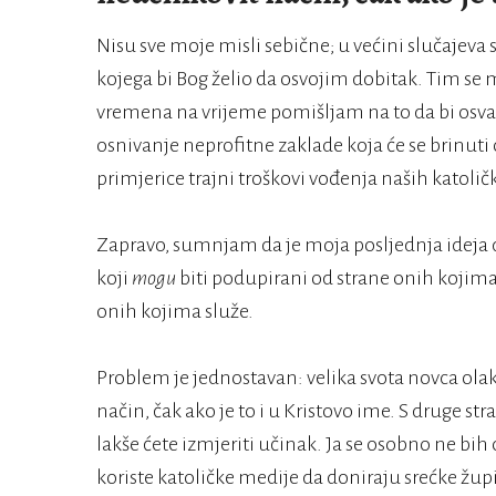
Nisu sve moje misli sebične; u većini slučajev
kojega bi Bog želio da osvojim dobitak. Tim s
vremena na vrijeme pomišljam na to da bi osvaja
osnivanje neprofitne zaklade koja će se brinu
primjerice trajni troškovi vođenja naših katolič
Zapravo, sumnjam da je moja posljednja ideja 
koji
mogu
biti podupirani od strane onih kojim
onih kojima služe.
Problem je jednostavan: velika svota novca ola
način, čak ako je to i u Kristovo ime. S druge st
lakše ćete izmjeriti učinak. Ja se osobno ne bih
koriste katoličke medije da doniraju srećke žup