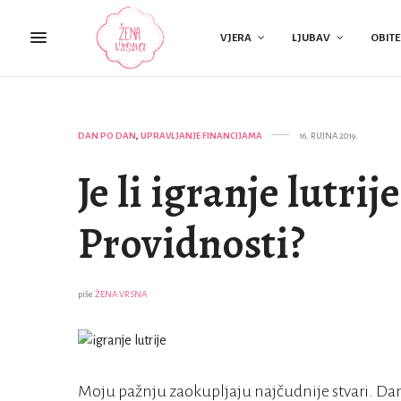
VJERA
LJUBAV
OBITE
DAN PO DAN
,
UPRAVLJANJE FINANCIJAMA
16. RUJNA 2019.
Je li igranje lutri
Providnosti?
piše
ŽENA VRSNA
Moju pažnju zaokupljaju najčudnije stvari. Dan