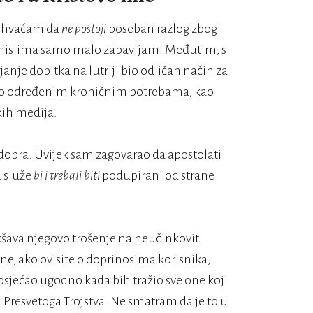
a shvaćam da
ne postoji
poseban razlog zbog
e mislima samo malo zabavljam. Međutim, s
nje dobitka na lutriji bio odličan način za
ti o određenim kroničnim potrebama, kao
kih medija.
dobra. Uvijek sam zagovarao da apostolati
a služe
bi i trebali biti
podupirani od strane
kšava njegovo trošenje na neučinkovit
rane, ako ovisite o doprinosima korisnika,
 osjećao ugodno kada bih tražio sve one koji
i Presvetoga Trojstva. Ne smatram da je to u