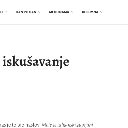
LJ
DAN PO DAN
MEĐU NAMA
KOLUMNA
je iskušavanje
as je to bio naslov:
Mole se talijanski župljani