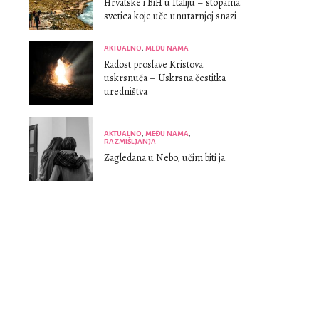
Hrvatske i BiH u Italiju – stopama
svetica koje uče unutarnjoj snazi
AKTUALNO
,
MEĐU NAMA
Radost proslave Kristova
uskrsnuća – Uskrsna čestitka
uredništva
AKTUALNO
,
MEĐU NAMA
,
RAZMIŠLJANJA
Zagledana u Nebo, učim biti ja