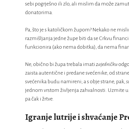
sebi pogrješno ili zlo, ali mislim da može zamuti
donatorima.
Pa, što je s katoličkom župom? Nekako ne mislim
razmišljanja jedne župe biti da se Crkvu financ
funkcionira (ako nema dobitka), da nema fina
Ne, obično bi župa trebala imati
zajedničku
odgov
zaista autentične i predane svećenike; od strane 
svećenika budu namireni; a s obje strane, pak,
s
jednom vrstom življenja zahvalnosti. Uzmite u o
pa čak i žrtve.
Igranje lutrije i shvaćanje P