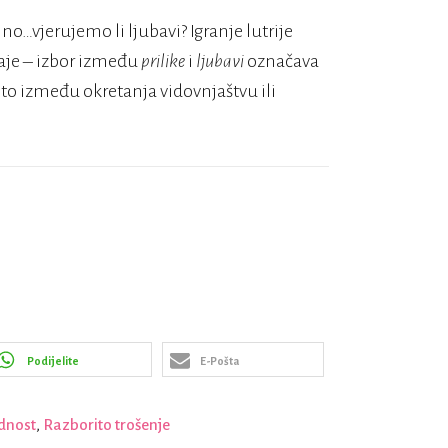
o…vjerujemo li ljubavi? Igranje lutrije
staje – izbor između
prilike
i
ljubavi
označava
e to između okretanja vidovnjaštvu ili
Podijelite
E-Pošta
dnost
,
Razborito trošenje