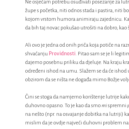
Ne osjećam potrebu osuđivati posezanje za lut
župe s početka, niti odnos stada i pastira, niti 
kojom vrstom humora animiraju zajednicu. Kada
da bih taj novac pokušao utrošiti na dobro, kao 
Ali ovo je jedna od onih priča koja potiče na r
shvaćanju
Providnosti
. Pitao sam se je li legit
dajemo posebnu priliku da djeluje. Na kraju 
određeni ishod na umu. Slažem se da će ishod u
obzirom da se ništa ne događa mimo Božje volje.
Čini se stoga da namjerno korištenje lutrije ka
duhovno opasno. To je kao da smo
mi
spremni
na nešto (npr. na osvajanje dobitka na lutriji) 
mislim da je ovdje najveći duhovni problem naš