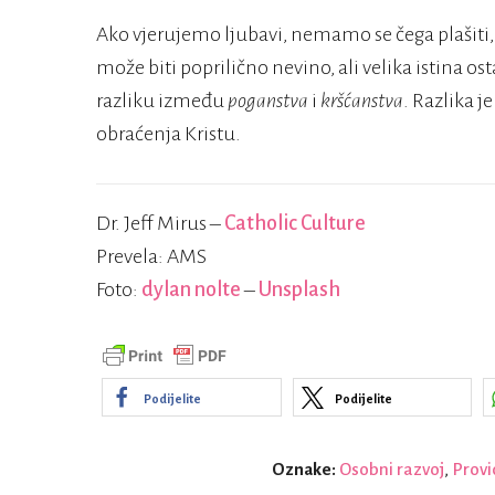
Ako vjerujemo ljubavi, nemamo se čega plašiti, n
može biti poprilično nevino, ali velika istina o
razliku između
poganstva
i
kršćanstva
. Razlika j
obraćenja Kristu.
Dr. Jeff Mirus –
Catholic Culture
Prevela: AMS
Foto:
dylan nolte
–
Unsplash
Podijelite
Podijelite
Oznake:
Osobni razvoj
,
Provi