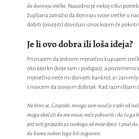
da doniraju srećke
. Navodno je nekoj crkvi potreb
župljana zatražio da doniraju svoje srećke u nadi
dobiti (osvojiti) dovoljan iznos kojim će pokriti
Je li ovo dobra ili loša ideja?
Priznajem da jednom mjesečno kupujem srećke 
oko 660 kn (koje sam i podigao), a povremeno s
mjesečno neće mi donijeti bankrot, a i zanimlji
s novcem da osvojim dobitak. Kad razmišljam o
Ne brini se, Gospode, mnogo sam naučio o sebi od n
mogu obećati da me novac neće pokvariti i da ću ga ko
jest sviti gnijezdo za svakoga od moje djece. I znaš d
da bismo nakon toga bili osigurani.