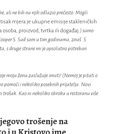
, ali ne bih na njih odlazio prečesto. Mogli
otisak mjera je ukupne emisije stakleničkih
 osoba, proizvod, tvrtka ili događaj.
) samo
Cooper S. Sad sam u tim godinama, znaš. S
išta, s druge strane mi je apsolutno potreban
oje moja žena zaslužuje imati! (Nemoj je pitati o
ao pomoći i nekoliko posebnih prijatelja. Novi
ki trošak. Kao ni nekoliko obroka u restoranu više
njegovo trošenje na
to i u Kristovo ime