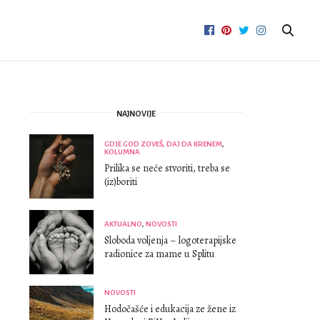
NAJNOVIJE
GDJE GOD ZOVEŠ, DAJ DA KRENEM
,
KOLUMNA
Prilika se neće stvoriti, treba se
(iz)boriti
AKTUALNO
,
NOVOSTI
Sloboda voljenja – logoterapijske
radionice za mame u Splitu
NOVOSTI
Hodočašće i edukacija ze žene iz