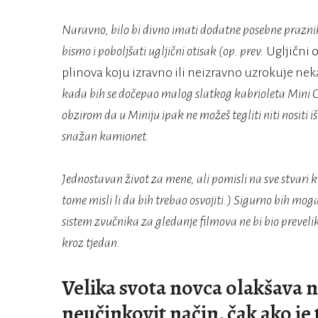
Naravno, bilo bi divno imati dodatne posebne praznike
bismo i poboljšati ugljični otisak (op. prev.
Ugljični 
plinova koju izravno ili neizravno uzrokuje neka
kada bih se dočepao malog slatkog kabrioleta Mini 
obzirom da u Miniju ipak ne možeš tegliti niti nositi 
snažan kamionet.
Jednostavan život za mene, ali pomisli na sve stvari k
tome misli li da bih trebao osvojiti.) Sigurno bih mog
sistem zvučnika za gledanje filmova ne bi bio preveli
kroz tjedan.
Velika svota novca olakšava 
neučinkovit način, čak ako je 