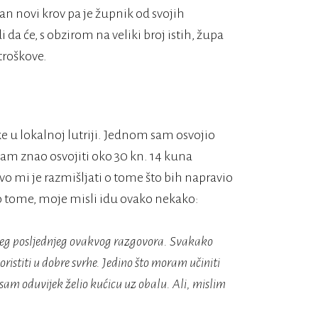
an novi krov pa je župnik od svojih
 da će, s obzirom na veliki broj istih, župa
 troškove.
u lokalnoj lutriji. Jednom sam osvojio
am znao osvojiti oko 30 kn. 14 kuna
vo mi je razmišljati o tome što bih napravio
 tome, moje misli idu ovako nekako:
ašeg posljednjeg ovakvog razgovora. Svakako
ristiti u dobre svrhe. Jedino što moram učiniti
a sam oduvijek želio kućicu uz obalu. Ali, mislim