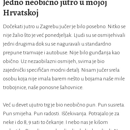
Jedno neobično jutro u mojoj
Hrvatskoj
Dočekati jutro u Zagrebu jučer je bilo posebno. Nitko se
nije žalio što je već ponedjeljak. Ljudi su se osmijehivali
jedni drugima dok su se naguravali u standardno
prepune tramvaje i autobuse. Nije bilo gunđanja kao
obično. Uz nezaobilazni osmijeh, svima je bio
zajednički specifičan modni detalj. Nisam jučer srela
osobu koja nije imala barem nešto u bojama naše mile
trobojnice, naše ponosne šahovnice.
Već u devet ujutro trg je bio neobično pun. Pun susreta.
Pun smijeha. Pun radosti. Iščekivanja. Potrajalo je za
neke i do 8, 9 sati to čekanje. I nebo nas je kišom