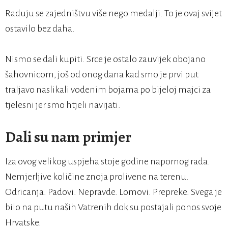
Raduju se zajedništvu više nego medalji. To je ovaj svijet
ostavilo bez daha.
Nismo se dali kupiti. Srce je ostalo zauvijek obojano
šahovnicom, još od onog dana kad smo je prvi put
traljavo naslikali vodenim bojama po bijeloj majci za
tjelesni jer smo htjeli navijati.
Dali su nam primjer
Iza ovog velikog uspjeha stoje godine napornog rada.
Nemjerljive količine znoja prolivene na terenu.
Odricanja. Padovi. Nepravde. Lomovi. Prepreke. Svega je
bilo na putu naših Vatrenih dok su postajali ponos svoje
Hrvatske.