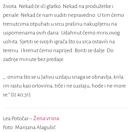
života. Nekad će ići glatko. Nekad na produžetke i
penale. Nekad će nam suditi nepravedno. U tim ćemo
trenutcima otpuhati u srcu prašinu nakupljenu na
uspomenama ovih dana. Udahnut ćemo miris ovog
ushita. Sjetiti se svojih igrača što su srca ostavili na
terenu. I krenut ćemo naprijed. Boriti se dalje. Do
zadnje minute bez predaje.
„..onima što se u Jahvu uzdaju snaga se obnavlja, krila
im rastu kao orlovima, trče i ne sustaju, hode i ne more
se.“ (Iz 40,31)
Lea Potočar –
Žena vrsna
Foto: Marijana Alagušić