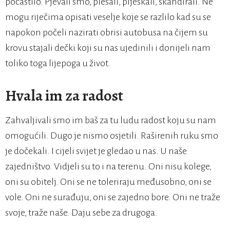
počastilo. Pjevali smo, plesali, pljeskali, skandirali. Ne
mogu riječima opisati veselje koje se razlilo kad su se
napokon počeli nazirati obrisi autobusa na čijem su
krovu stajali dečki koji su nas ujedinili i donijeli nam
toliko toga lijepoga u život.
Hvala im za radost
Zahvaljivali smo im baš za tu ludu radost koju su nam
omogućili. Dugo je nismo osjetili. Raširenih ruku smo
je dočekali. I cijeli svijet je gledao u nas. U naše
zajedništvo. Vidjeli su to i na terenu. Oni nisu kolege,
oni su obitelj. Oni se ne toleriraju međusobno, oni se
vole. Oni ne surađuju, oni se zajedno bore. Oni ne traže
svoje, traže naše. Daju sebe za drugoga.