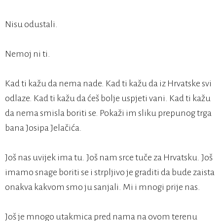
Nisu odustali.
Nemoj ni ti.
Kad ti kažu da nema nade. Kad ti kažu da iz Hrvatske svi
odlaze. Kad ti kažu da ćeš bolje uspjeti vani. Kad ti kažu
da nema smisla boriti se. Pokaži im sliku prepunog trga
bana Josipa Jelačića.
Još nas uvijek ima tu. Još nam srce tuče za Hrvatsku. Još
imamo snage boriti se i strpljivo je graditi da bude zaista
onakva kakvom smo ju sanjali. Mi i mnogi prije nas.
Još je mnogo utakmica pred nama na ovom terenu