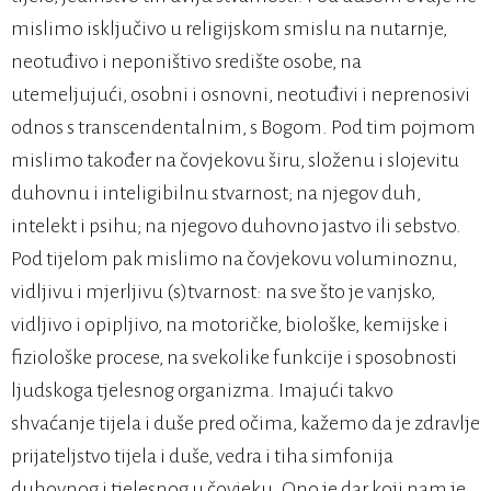
mislimo isključivo u religijskom smislu na nutarnje,
neotuđivo i neponištivo središte osobe, na
utemeljujući, osobni i osnovni, neotuđivi i neprenosivi
odnos s transcendentalnim, s Bogom. Pod tim pojmom
mislimo također na čovjekovu širu, složenu i slojevitu
duhovnu i inteligibilnu stvarnost; na njegov duh,
intelekt i psihu; na njegovo duhovno jastvo ili sebstvo.
Pod tijelom pak mislimo na čovjekovu voluminoznu,
vidljivu i mjerljivu (s)tvarnost: na sve što je vanjsko,
vidljivo i opipljivo, na motoričke, biološke, kemijske i
fiziološke procese, na svekolike funkcije i sposobnosti
ljudskoga tjelesnog organizma. Imajući takvo
shvaćanje tijela i duše pred očima, kažemo da je zdravlje
prijateljstvo tijela i duše, vedra i tiha simfonija
duhovnog i tjelesnog u čovjeku. Ono je dar koji nam je