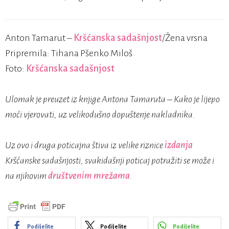
Anton Tamarut –
Kršćanska sadašnjost
/Žena vrsna
Pripremila: Tihana Pšenko Miloš
Foto:
Kršćanska sadašnjost
Ulomak je preuzet iz knjige Antona Tamaruta – Kako je lijepo
moći vjerovati, uz velikodušno dopuštenje nakladnika.
Uz ovo i druga poticajna štiva iz velike riznice
izdanja
Kršćanske sadašnjosti, svakidašnji poticaj potražiti se može i
na njihovim
društvenim mrežama
.
Podijelite
Podijelite
Podijelite