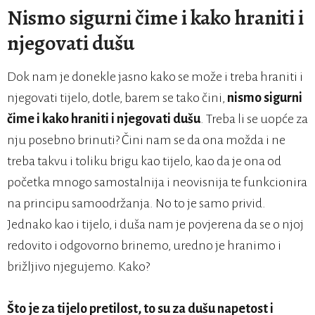
Nismo sigurni čime i kako hraniti i
njegovati dušu
Dok nam je donekle jasno kako se može i treba hraniti i
njegovati tijelo, dotle, barem se tako čini,
nismo sigurni
čime i kako hraniti i njegovati dušu
. Treba li se uopće za
nju posebno brinuti? Čini nam se da ona možda i ne
treba takvu i toliku brigu kao tijelo, kao da je ona od
početka mnogo samostalnija i neovisnija te funkcionira
na principu samoodržanja. No to je samo privid.
Jednako kao i tijelo, i duša nam je povjerena da se o njoj
redovito i odgovorno brinemo, uredno je hranimo i
brižljivo njegujemo. Kako?
Što je za tijelo pretilost, to su za dušu napetost i