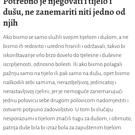
Potrebno je njegovati i tijelo i
dušu, ne zanemariti niti jedno od
njih
Ako bismo se samo služili svojim tijelom i dušom, a ne
bismo ih redovito i uredno hranili i održavali, takvo bi
iskorištavanje vrlo brzo dovelo do tjelesne i duševne
iscrpljenosti, odnosno bolesti. Ili ako bismo polagali
pažnju samo na tijelo ili pak samo na dušu, opet bismo
naškodili sebi samima, nerazdjeljivoj, jedincatoj i
nerastavljivoj cjelini, jer je nemoguće zanemarujući
jednu polovicu sebe drugom polovicom nadomjestiti i
ostvariti potpuno zadovoljstvo. U tom bi slučaju
nesporazumi s tijelom značili tugu za dušom, i obrnuto;
patnja duše bila bi izraz bola za zapuštenim tijelom.