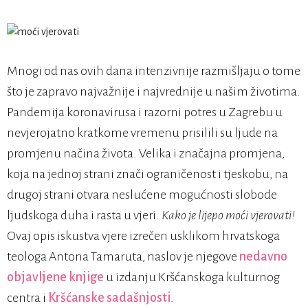
Mnogi od nas ovih dana intenzivnije razmišljaju o tome
što je zapravo najvažnije i najvrednije u našim životima.
Pandemija koronavirusa i razorni potres u Zagrebu u
nevjerojatno kratkome vremenu prisilili su ljude na
promjenu načina života. Velika i značajna promjena,
koja na jednoj strani znači ograničenost i tjeskobu, na
drugoj strani otvara neslućene mogućnosti slobode
ljudskoga duha i rasta u vjeri.
Kako je lijepo moći vjerovati!
Ovaj opis iskustva vjere izrečen usklikom hrvatskoga
teologa Antona Tamaruta, naslov je njegove
nedavno
objavljene knjige
u izdanju Kršćanskoga kulturnog
centra i
Kršćanske sadašnjosti
.