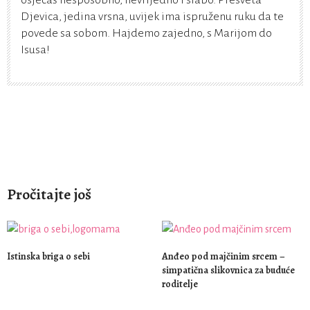
osjećaš nesposobno, nevrijedno i slabo. Presveta
Djevica, jedina vrsna, uvijek ima ispruženu ruku da te
povede sa sobom. Hajdemo zajedno, s Marijom do
Isusa!
Pročitajte još
Istinska briga o sebi
Anđeo pod majčinim srcem –
simpatična slikovnica za buduće
roditelje