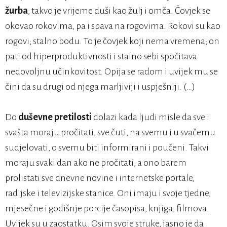
žurba
; takvo je vrijeme duši kao žulj i omča. Čovjek se
okovao rokovima, pa i spava na rogovima. Rokovi su kao
rogovi; stalno bodu. To je čovjek koji nema vremena; on
pati od hiperproduktivnosti i stalno sebi spočitava
nedovoljnu učinkovitost. Opija se radom i uvijek mu se
čini da su drugi od njega marljiviji i uspješniji. (…)
Do
duševne pretilosti
dolazi kada ljudi misle da sve i
svašta moraju pročitati, sve čuti, na svemu i u svačemu
sudjelovati, o svemu biti informirani i poučeni. Takvi
moraju svaki dan ako ne pročitati, a ono barem
prolistati sve dnevne novine i internetske portale,
radijske i televizijske stanice. Oni imaju i svoje tjedne,
mjesečne i godišnje porcije časopisa, knjiga, filmova.
Uvijek su u zaostatku. Osim svoje struke, jasno je da