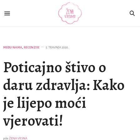
MEĐU NAMA
,
RECENZIJE
5. TRAVNJA 2020.
Poticajno štivo o
daru zdravlja: Kako
je lijepo moći
vjerovati!
piše
ŽENA VRSNA