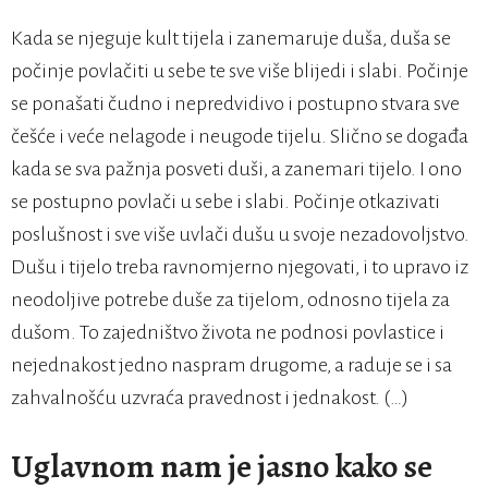
Kada se njeguje kult tijela i zanemaruje duša, duša se
počinje povlačiti u sebe te sve više blijedi i slabi. Počinje
se ponašati čudno i nepredvidivo i postupno stvara sve
češće i veće nelagode i neugode tijelu. Slično se događa
kada se sva pažnja posveti duši, a zanemari tijelo. I ono
se postupno povlači u sebe i slabi. Počinje otkazivati
poslušnost i sve više uvlači dušu u svoje nezadovoljstvo.
Dušu i tijelo treba ravnomjerno njegovati, i to upravo iz
neodoljive potrebe duše za tijelom, odnosno tijela za
dušom. To zajedništvo života ne podnosi povlastice i
nejednakost jedno naspram drugome, a raduje se i sa
zahvalnošću uzvraća pravednost i jednakost. (…)
Uglavnom nam je jasno kako se