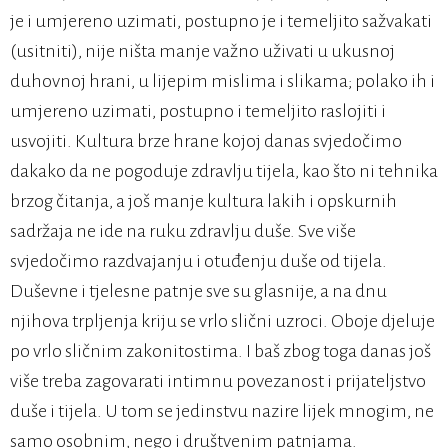
je i umjereno uzimati, postupno je i temeljito sažvakati
(usitniti), nije ništa manje važno uživati u ukusnoj
duhovnoj hrani, u lijepim mislima i slikama; polako ih i
umjereno uzimati, postupno i temeljito raslojiti i
usvojiti. Kultura brze hrane kojoj danas svjedočimo
dakako da ne pogoduje zdravlju tijela, kao što ni tehnika
brzog čitanja, a još manje kultura lakih i opskurnih
sadržaja ne ide na ruku zdravlju duše. Sve više
svjedočimo razdvajanju i otuđenju duše od tijela.
Duševne i tjelesne patnje sve su glasnije, a na dnu
njihova trpljenja kriju se vrlo slični uzroci. Oboje djeluje
po vrlo sličnim zakonitostima. I baš zbog toga danas još
više treba zagovarati intimnu povezanost i prijateljstvo
duše i tijela. U tom se jedinstvu nazire lijek mnogim, ne
samo osobnim, nego i društvenim patnjama.