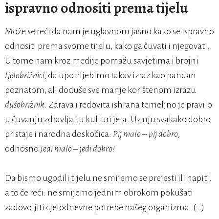
ispravno odnositi prema tijelu
Može se reći da nam je uglavnom jasno kako se ispravno
odnositi prema svome tijelu, kako ga čuvati i njegovati.
U tome nam kroz medije pomažu savjetima i brojni
tjelobrižnici
, da upotrijebimo takav izraz kao pandan
poznatom, ali doduše sve manje korištenom izrazu
dušobrižnik
. Zdrava i redovita ishrana temeljno je pravilo
u čuvanju zdravlja i u kulturi jela. Uz nju svakako dobro
pristaje i narodna doskočica:
Pij malo – pij dobro
,
odnosno
Jedi malo – jedi dobro!
Da bismo ugodili tijelu ne smijemo se prejesti ili napiti,
a to će reći: ne smijemo jednim obrokom pokušati
zadovoljiti cjelodnevne potrebe našeg organizma. (…)