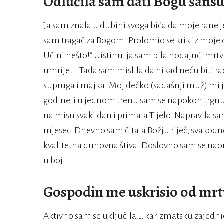
Odlučila sam dati Bogu šans
Ja sam znala u dubini svoga bića da moje rane je
sam tragač za Bogom. Prolomio se krik iz moje d
Učini nešto!“ Uistinu, ja sam bila hodajući mrt
umrijeti. Tada sam mislila da nikad neću biti r
supruga i majka. Moj dečko (sadašnji muž) mi j
godine, i u jednom trenu sam se napokon trgnul
na misu svaki dan i primala Tijelo. Napravila sa
mjesec. Dnevno sam čitala Božju riječ, svakodne
kvalitetna duhovna štiva. Doslovno sam se na
u boj.
Gospodin me uskrisio od mrt
Aktivno sam se uključila u karizmatsku zajedni