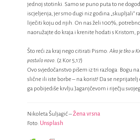
jednoj stotinki. Samo se puno puta to ne dogod
iscjeljenja, jer smo dugi niz godina „skupljali“ r
liječiti koju od njih. On nas želi 100%, potrebno
naoružajte do kraja i krenite hodati s Kristom, 
Što reći za kraj nego citirati Pismo:
Ako je tko u Kri
postalo novo
. (2 Kor 5,17)
Ovo svjedočanstvo pišem iz tri razloga: Bogu na
slične ili iste borbe – na korist! Da se neprijatelj
ga pobijediše krvlju Jaganjčevom i riječju svojeg
Nikoleta Šuljagić –
Žena vrsna
Foto:
Unsplash