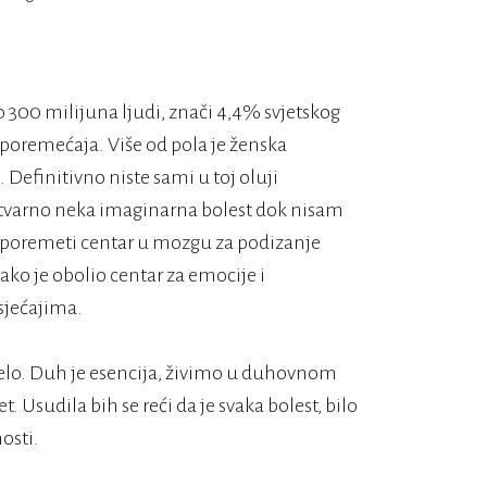
o 300 milijuna ljudi, znači 4,4% svjetskog
poremećaja. Više od pola je ženska
. Definitivno niste sami u toj oluji
o stvarno neka imaginarna bolest dok nisam
 se poremeti centar u mozgu za podizanje
 ako je obolio centar za emocije i
osjećajima.
ijelo. Duh je esencija, živimo u duhovnom
. Usudila bih se reći da je svaka bolest, bilo
nosti.