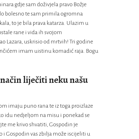
nara gdje sam doživjela pravo Božje
bilo bolesno te sam primila ogromna
kala, to je bila prava katarza. Ulazim u
stale rane i vida ih svojom
o Lazara, uskrisio od mrtvih! Tri godine
inčićem imam uistinu komadić raja. Bogu
 način liječiti neku našu
vnom imaju puno rana te iz toga proizlaze
ako idu nedjeljom na misu i ponekad se
jte me krivo shvatiti, Gospodin je
 i Gospodin vas zbilja može iscijeliti u