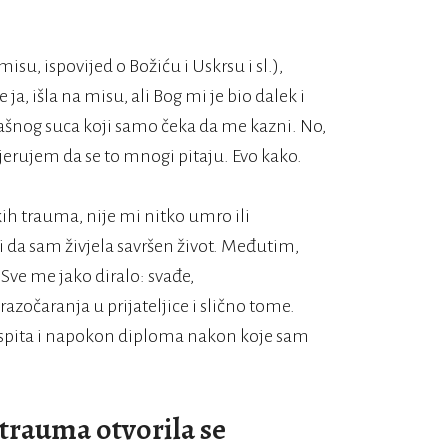
isu, ispovijed o Božiću i Uskrsu i sl.),
a, išla na misu, ali Bog mi je bio dalek i
rašnog suca koji samo čeka da me kazni. No,
Vjerujem da se to mnogi pitaju. Evo kako.
kih trauma, nije mi nitko umro ili
i da sam živjela savršen život. Međutim,
Sve me jako diralo: svađe,
azočaranja u prijateljice i slično tome.
d ispita i napokon diploma nakon koje sam
trauma otvorila se