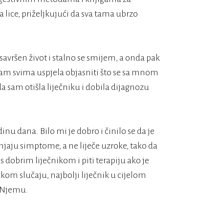
ice, priželjkujući da sva tama ubrzo
 savršen život i stalno se smijem, a onda pak
sam svima uspjela objasniti što se sa mnom
a sam otišla liječniku i dobila dijagnozu
nu dana. Bilo mi je dobro i činilo se da je
jaju simptome, a ne liječe uzroke, tako da
 s dobrim liječnikom i piti terapiju ako je
vakom slučaju, najbolji liječnik u cijelom
o Njemu.