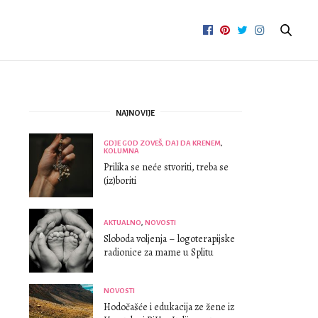
NAJNOVIJE
GDJE GOD ZOVEŠ, DAJ DA KRENEM
,
KOLUMNA
Prilika se neće stvoriti, treba se
(iz)boriti
AKTUALNO
,
NOVOSTI
Sloboda voljenja – logoterapijske
radionice za mame u Splitu
NOVOSTI
Hodočašće i edukacija ze žene iz