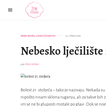
MEĐU NAMA
,
SVJEDOČANSTVA
14. LIPNJA 2018.
Nebesko lječilište 
piše
ŽENA VRSNA
Bolest 21. stoljeća – tako je nazivaju. Nekada su
nipošto nisam sklona ruganju, ali za takve bih 
im se ne bi gluposti motale po glavi. Dok se ni