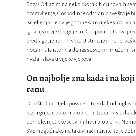
Boga! Odlazim na nekoliko jakih duhovnih semi
ozdravljenje, Gospodin je odstranio sve što je 
iscjeljenja. Te dvije godine sam rijeke suza ispla
Ignacijske vježbe, gdje mi Gospodin otkriva preo
predragocjenom krvlju. Uistinu je i mene, baš ka
hodam s Kristom, a danas sa svojim mužem i s
hvala i slava u vijeke vjekova!
On najbolje zna kada i na koji
ranu
Ono što bih htjela posvijestiti je da ljudi ugla
razni grijesi, potom problemi. Ljudi misle da, 
pomole, riješit će se svi njihovi problemi. Nemo
SVEmoguć i ako na takav način živite, to je dobro