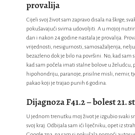
provalija
Cijeli svoj život sam zapravo disala na škrge, s
pokušavajući svima udovoljiti. A u mojoj nutri
dan i nakon 24 godine nastala je provalija. Pr
vrijednosti, nesigurnosti, samosažaljenja, nelju
bezazleno dok je bilo na površini. No, kad sam se
kad sam počela imati stalne bolove u želudcu, 
hipohondriju, paranoje, prisilne misli, nemir, 
pakao koji je trajao punih 6 godina.
Dijagnoza F41.2 – bolest 21. s
U jednom trenutku moj život je izgubio svaki s
svoj kraj. Odbijala sam ići liječniku, opet iz str
Google zna, pa sam si pokušala pomoći autos