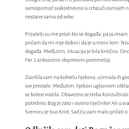
samopomoć svakodnevno si crtajući osmijeh na l
nestane sama od sebe.
Prijatelji su me pitali što se događa, pa ja imam
pričam da mi nije dobro i da je u meni lom. Ni
događa. Međutim, situacija je bila kritična. Ond
F41.2 anksiozno-depresivni poremećaj.
Završila sam na koktelu lijekova, uzimala ih godi
sve prestalo. Međutim, lijekovi uglavnom otklan
se bolest vratila. Obavezno se treba konzultirati
potrebno, Bog je zato i stvorio liječnike! Ali u s
Svemiru je Isus Krist. Sad ću vam malo pričati 