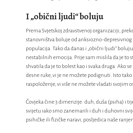
I „obični ljudi“ boluju
Prema Svjetskoj zdravstvenoj organizaciji, prek
stanovništva boluje od anksiozno-depresivnog 
populacija. Tako da danas i „obični ljudi“ boluju
nestabilnih emocija. Prije sam mislila da je t
shvatila da je to bolest kao i svaka druga. Ako
desne ruke, vi je ne možete podignuti. Isto tako
raspoloženje, vi više ne možete vladati svojim 
Čovjeka čine 3 dimenzije: duh, duša (psiha) i t
svijetu iako smo zanemarili i duh i duhovni svijet
psihičke ili fizičke naravi, posljedica naše ranje