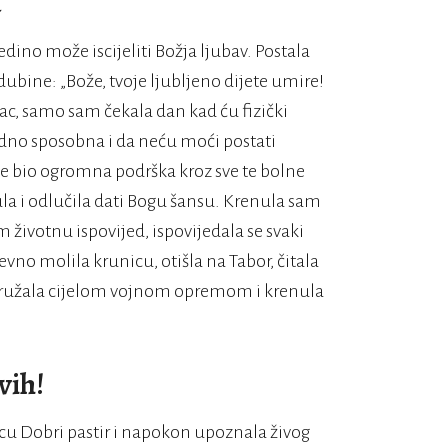
u
dino može iscijeliti Božja ljubav. Postala
ubine: „Bože, tvoje ljubljeno dijete umire!
vac, samo sam čekala dan kad ću fizički
adno sposobna i da neću moći postati
e bio ogromna podrška kroz sve te bolne
a i odlučila dati Bogu šansu. Krenula sam
m životnu ispovijed, ispovijedala se svaki
vno molila krunicu, otišla na Tabor, čitala
oružala cijelom vojnom opremom i krenula
vih!
cu Dobri pastir i napokon upoznala živog