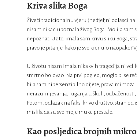
Kriva slika Boga
Živeći tradicionalnu vjeru (nedjeljni odlasci na m
nisam nikad upoznala živog Boga. Molila sam se j
nepoznat. Uz to, imala sam krivu sliku Boga, st
pravo je pitanje, kako je sve krenulo naopako? 
U životu nisam imala nikakvih tragedija ni veli
smrtno bolovao. Na prvi pogled, moglo bi se reć
bila sam hipersenzibilno dijete, prava mimoza. 
nerazumijevanja, ruganja u školi, odbačenosti, r
Potom, odlazak na faks, krivo društvo, strah o
mislila da su sve moje muke prestale.
Kao posljedica brojnih mikro