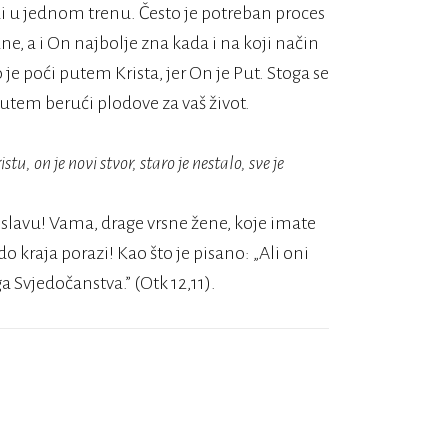
i u jednom trenu. Često je potreban proces
ane, a i On najbolje zna kada i na koji način
 je poći putem Krista, jer On je Put. Stoga se
putem berući plodove za vaš život.
stu, on je novi stvor, staro je nestalo, sve je
 slavu! Vama, drage vrsne žene, koje imate
 do kraja porazi! Kao što je pisano: „Ali oni
a Svjedočanstva.” (Otk 12,11).