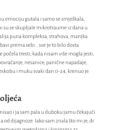
vaku emociju gutala i samo se smješkala,
ni su se skupljale mikrotraume iz dana u
ovalija puna kompleksa, strahova, manjka
bavi prema sebi… sve je to bilo dosta
 počela tresti, kada nisam više mogla jesti,
povraćanje, nesanice, panične napadaje,
tjeskobu i muku svaki dan 0-24, krenuo je
toljeća
misao i ja sam pala u duboku jamu čekajući
aha od dijagnoze. Iako sam znala što mi je, dr.
ugestivnim metodama i knjigama za