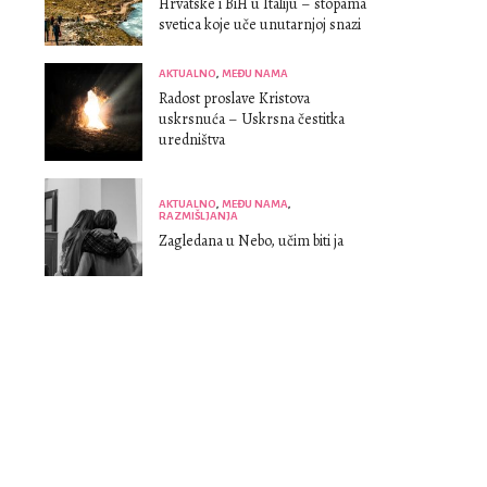
Hrvatske i BiH u Italiju – stopama
svetica koje uče unutarnjoj snazi
AKTUALNO
,
MEĐU NAMA
Radost proslave Kristova
uskrsnuća – Uskrsna čestitka
uredništva
AKTUALNO
,
MEĐU NAMA
,
RAZMIŠLJANJA
Zagledana u Nebo, učim biti ja