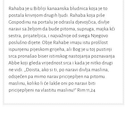
Rahaba je u Bibliji kanaanska bludnica koja je to
postala krivnjom drugih ljudi. Rahaba koja piše
Gospodinu na portalu je odrasla djevojčica, divlje
naravi sa željom da bude pitoma, supruga, majka kći
sestra, prijateljica, i najvažnije od svega Njegovo
poslušno dijete. Obje Rahabe imaju istu prošlost
ispunjenu pijeskom grijeha, ali Bog je u toj pustinji
srca pronašao biser istinskog nastojanja poznavanja
Abbe koji gleda vrijednost srca i kada je nitko drugi
ne vidi. „Doista, ako si ti, po naravi divlja maslina,
odsječen pa mimo narav pricijepljen na pitomu
maslinu, koliko li će lakše oni po naravi biti
pricijepljeni na vlastitu maslinu!“ Rim 11,24