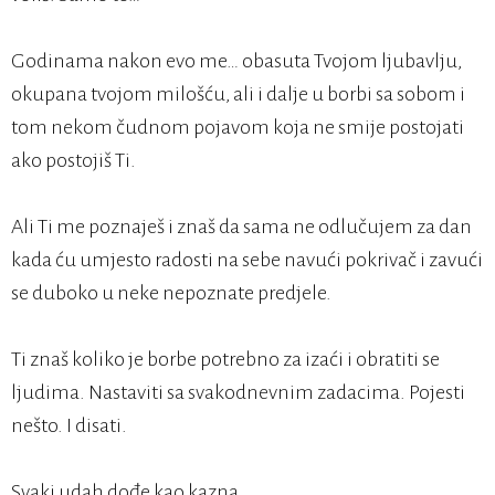
Godinama nakon evo me… obasuta Tvojom ljubavlju,
okupana tvojom milošću, ali i dalje u borbi sa sobom i
tom nekom čudnom pojavom koja ne smije postojati
ako postojiš Ti.
Ali Ti me poznaješ i znaš da sama ne odlučujem za dan
kada ću umjesto radosti na sebe navući pokrivač i zavući
se duboko u neke nepoznate predjele.
Ti znaš koliko je borbe potrebno za izaći i obratiti se
ljudima. Nastaviti sa svakodnevnim zadacima. Pojesti
nešto. I disati.
Svaki udah dođe kao kazna.