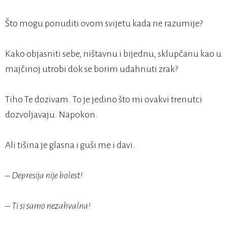
Što mogu ponuditi ovom svijetu kada ne razumije?
Kako objasniti sebe, ništavnu i bijednu, sklupčanu kao u
majčinoj utrobi dok se borim udahnuti zrak?
Tiho Te dozivam. To je jedino što mi ovakvi trenutci
dozvoljavaju. Napokon.
Ali tišina je glasna i guši me i davi.
– Depresija nije bolest!
– Ti si samo nezahvalna!