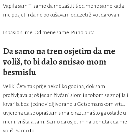
Vapila sam Ti samo da me zaštitiš od mene same kada
me posjeti i da ne pokušavam oduzeti život darovan.
I spasio si me. Od mene same. Puno puta.
Da samo na tren osjetim da me
voliš, to bi dalo smisao mom
besmislu
Veliki Četvrtak prije nekoliko godina, dok sam
proživljavala još jedan živčani slom i s tobom se znojila i
krvarila bez ijedne vidljive rane u Getsemanskom vrtu,
uvjerena da se opraštam s malo razuma što ga ostade u
meni, vrištala sam: Samo da osjetim na trenutak da me
voliš. Samo to…