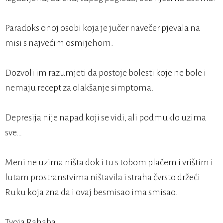
Paradoks onoj osobi koja je jučer navečer pjevala na
misi s najvećim osmijehom.
Dozvoli im razumjeti da postoje bolesti koje ne bole i
nemaju recept za olakšanje simptoma.
Depresija nije napad koji se vidi, ali podmuklo uzima
sve…
Meni ne uzima ništa dok i tu s tobom plačem i vrištim i
lutam prostranstvima ništavila i straha čvrsto držeći
Ruku koja zna da i ovaj besmisao ima smisao.
Tvoja Rahaba