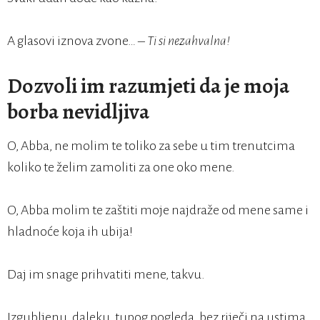
A glasovi iznova zvone…
– Ti si nezahvalna!
Dozvoli im razumjeti da je moja
borba nevidljiva
O, Abba, ne molim te toliko za sebe u tim trenutcima
koliko te želim zamoliti za one oko mene.
O, Abba molim te zaštiti moje najdraže od mene same i
hladnoće koja ih ubija!
Daj im snage prihvatiti mene, takvu.
Izgubljenu, daleku, tupog pogleda, bez riječi na ustima.