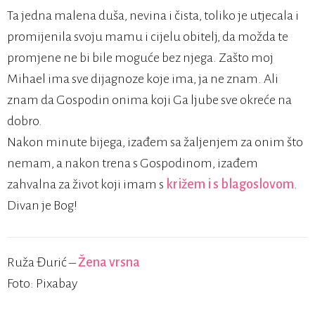
Ta jedna malena duša, nevina i čista, toliko je utjecala i
promijenila svoju mamu i cijelu obitelj, da možda te
promjene ne bi bile moguće bez njega. Zašto moj
Mihael ima sve dijagnoze koje ima, ja ne znam. Ali
znam da Gospodin onima koji Ga ljube sve okreće na
dobro.
Nakon minute bijega, izađem sa žaljenjem za onim što
nemam, a nakon trena s Gospodinom, izađem
zahvalna za život koji imam s
križem i s blagoslovom
.
Divan je Bog!
Ruža Đurić –
Žena vrsna
Foto: Pixabay