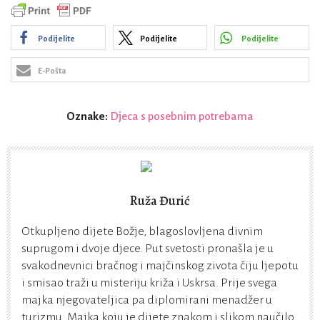
Podijelite
Podijelite
Podijelite
E-Pošta
Oznake:
Djeca s posebnim potrebama
Ruža Đurić
Otkupljeno dijete Božje, blagoslovljena divnim
suprugom i dvoje djece. Put svetosti pronašla je u
svakodnevnici bračnog i majčinskog zivota čiju ljepotu
i smisao traži u misteriju križa i Uskrsa. Prije svega
majka njegovateljica pa diplomirani menadžer u
turizmu. Majka koju je dijete znakom i slikom naučilo