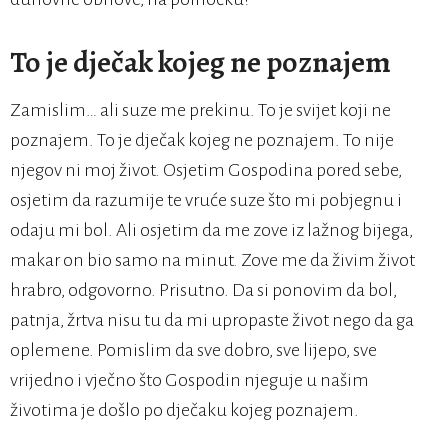
To je dječak kojeg ne poznajem
Zamislim… ali suze me prekinu. To je svijet koji ne
poznajem. To je dječak kojeg ne poznajem. To nije
njegov ni moj život. Osjetim Gospodina pored sebe,
osjetim da razumije te vruće suze što mi pobjegnu i
odaju mi bol. Ali osjetim da me zove iz lažnog bijega,
makar on bio samo na minut. Zove me da živim život
hrabro, odgovorno. Prisutno. Da si ponovim da bol,
patnja, žrtva nisu tu da mi upropaste život nego da ga
oplemene. Pomislim da sve dobro, sve lijepo, sve
vrijedno i vječno što Gospodin njeguje u našim
životima je došlo po dječaku kojeg poznajem.