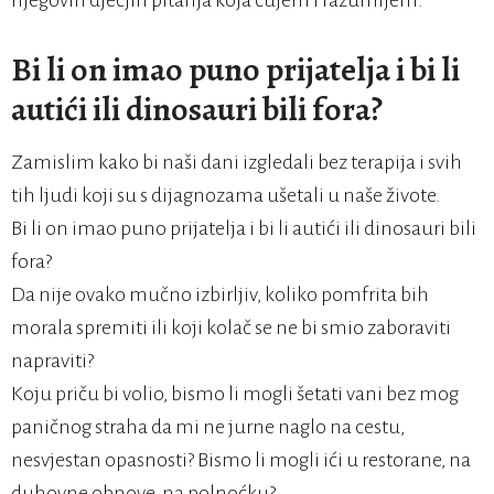
njegovih dječjih pitanja koja čujem i razumijem.
Bi li on imao puno prijatelja i bi li
autići ili dinosauri bili fora?
Zamislim kako bi naši dani izgledali bez terapija i svih
tih ljudi koji su s dijagnozama ušetali u naše živote.
Bi li on imao puno prijatelja i bi li autići ili dinosauri bili
fora?
Da nije ovako mučno izbirljiv, koliko pomfrita bih
morala spremiti ili koji kolač se ne bi smio zaboraviti
napraviti?
Koju priču bi volio, bismo li mogli šetati vani bez mog
paničnog straha da mi ne jurne naglo na cestu,
nesvjestan opasnosti? Bismo li mogli ići u restorane, na
duhovne obnove, na polnoćku?