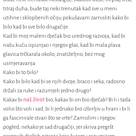
titraj duha, bude taj neki trenutak kad sve u meni
utihne i sklopljenih očiju pokušavam zamisliti kako bi
bilo kad bi sve bilo drugačije.
Kad bi moj maleni dječak bio urednog razvoja, kad bi
našu kuću ispunjao i njegov glas, kad bi mala plava
glavica trčkarala okolo, znatiželjno, bez mog
usmjeravanja.
Kako bi to bilo?
Kako bi bilo kad bi se njih dvoje, braco i seka, radosno
držali za ruke i razumjeli jedno drugo?
Kakav bi
naš život
bio, kakav bi on bio dječak? Bi li i tada
volio što voli i sad, bi li jednako bio izbirljiv u hrani i bi li
ga fascinirale stvari što se vrte? Zamislim i njegov
pogled, nekako je sad drugačiji, jer skriva pregršt