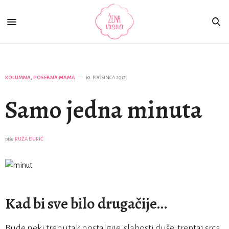
KOLUMNA
,
POSEBNA MAMA
10. PROSINCA 2017.
Samo jedna minuta
piše
RUŽA ĐURIĆ
Kad bi sve bilo drugačije…
Bude neki trenutak nostalgije, slabosti duše, treptaj srca,