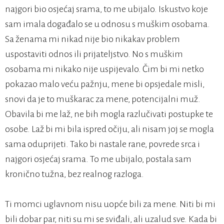
najgori bio osjećaj srama, to me ubijalo. Iskustvo koje
sam imala događalo se u odnosu s muškim osobama.
Sa ženama mi nikad nije bio nikakav problem
uspostaviti odnos ili prijateljstvo. No s muškim
osobama mi nikako nije uspijevalo. Čim bi mi netko
pokazao malo veću pažnju, mene bi opsjedale misli,
snovi da je to muškarac za mene, potencijalni muž.
Obavila bi me laž, ne bih mogla razlučivati postupke te
osobe. Laž bi mi bila ispred očiju, ali nisam joj se mogla
sama oduprijeti. Tako bi nastale rane, povrede srca i
najgori osjećaj srama. To me ubijalo, postala sam
kronično tužna, bez realnog razloga.
Ti momci uglavnom nisu uopće bili za mene. Niti bi mi
bili dobar par, niti su mi se sviđali, ali uzalud sve. Kada bi