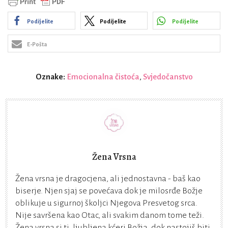
Podijelite
Podijelite
Podijelite
E-Pošta
Oznake:
Emocionalna čistoća
,
Svjedočanstvo
Žena Vrsna
Žena vrsna je dragocjena, ali jednostavna - baš kao
biserje. Njen sjaj se povećava dok je milosrđe Božje
oblikuje u sigurnoj školjci Njegova Presvetog srca.
Nije savršena kao Otac, ali svakim danom tome teži.
Žena vrsna si ti, ljubljena kćeri Božja, dok nastojiš biti