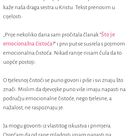
kaže naša draga sestra u Kristu. Tekst prenosim u
cijelosti:
„Prije nekoliko dana sam pročitala članak “
Što je
emocionalna čistoća
?” i prvi put se susrela s pojmom
emocionalna čistoća. Nikad ranije nisam čula da to
uopće postoji.
O tjelesnoj čistoći se puno govori i piše i svi znaju što
znači. Mislim da djevojke puno više imaju napasti na
području emocionalne čistoće, nego tjelesne, a
nažalost, ne raspoznaju je.
Ja mogu govoriti iz vlastitog iskustva i primjera.
Osjećam da od rane mladosti imam napasti na