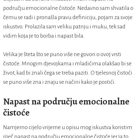
području emocionalne čistoće. Nedavno sam shvatila o
čemu se radi i pronašla pravu definiciju, pojam za svoje
iskustvo. Prolazila sam veliku patnju i muku, tek sad
vidim koja je to borba i napast bila.
Velika je šteta što se puno više ne govori o ovoj vrsti
čistoće. Mnogim djevojkama i mladićima olakšao bi se
život, kad bi znali čega se treba paziti. O tjelesnoj čistoći
se puno više zna i znaju se načini kako je postići.
Napast na području emocionalne
čistoće
Namjerno cijelo vrijeme u opisu mog iskustva koristim
riječ napast na području emocionalne čistoće jer ja to