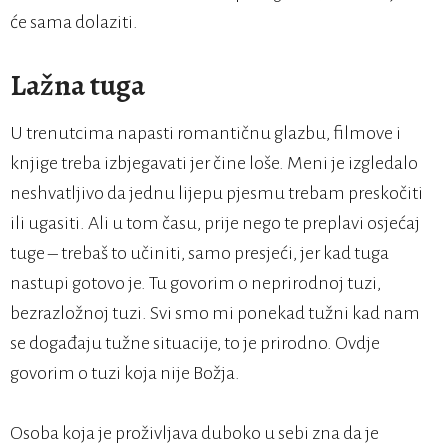
će sama dolaziti.
Lažna tuga
U trenutcima napasti romantičnu glazbu, filmove i
knjige treba izbjegavati jer čine loše. Meni je izgledalo
neshvatljivo da jednu lijepu pjesmu trebam preskočiti
ili ugasiti. Ali u tom času, prije nego te preplavi osjećaj
tuge – trebaš to učiniti, samo presjeći, jer kad tuga
nastupi gotovo je. Tu govorim o neprirodnoj tuzi,
bezrazložnoj tuzi. Svi smo mi ponekad tužni kad nam
se događaju tužne situacije, to je prirodno. Ovdje
govorim o tuzi koja nije Božja.
Osoba koja je proživljava duboko u sebi zna da je