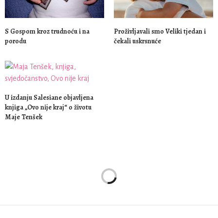
S Gospom kroz trudnoću i na
Proživljavali smo Veliki tjedan i
porodu
čekali uskrsnuće
U izdanju Salesiane objavljena
knjiga „Ovo nije kraj“ o životu
Maje Tenšek