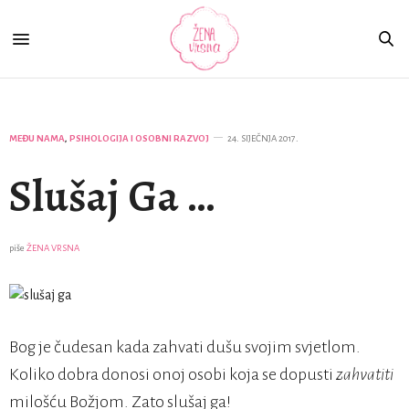
MEĐU NAMA
,
PSIHOLOGIJA I OSOBNI RAZVOJ
24. SIJEČNJA 2017.
Slušaj Ga …
piše
ŽENA VRSNA
Bog je čudesan kada zahvati dušu svojim svjetlom.
Koliko dobra donosi onoj osobi koja se dopusti
zahvatiti
milošću Božjom. Zato slušaj ga!