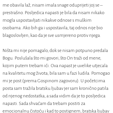
me obavila laž, nisam imala snage oduprijeti joj se –
prestrašno. Posljedica napasti je bila da nisam nikako
mogla uspostavljati nikakve odnose s muškim
osobama. Ako bih ga i uspostavila, taj odnos nije bio
blagoslovljen, kao da je sve usmjereno protiv njega.
Ništa mi nije pomagalo, dok se nisam potpuno predala
Bogu. Poslušala što mi govori, što On traži od mene,
kojim putem trebam ići. Ova napast je uvelike utjecala
na kvalitetu mog života, bila sam u fazi ludila. Pomogao
mi je post (prema Gospinom zagovoru). U početcima
posta sam tražila bratsku ljubav jer sam kronično patila
od njenog nedostatka, a sada vidim da je to posljedica
napasti. Sada shvaćam da trebam postiti za
emocionalnu čistoću i kad to postignem, bratska ljubav