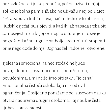
bezrazložna, ali joj se prepušta, počne uživati u njoj.
Toliko je bolna pa misliš, ako ne uživaš u njoj poludjet
ćeš, a zapravo ludiš na ovaj način. Teško je to objasniti,
ljudski osjećaji su slojeviti, a kad ih laž napada treba biti
samosvjestan da bi joj se mogao oduprijeti. To sve je
pogrešno. Lažnu tugu je najbolje preduhitriti, stopirati
prije nego dođe do nje. Bog nas želi radosne i otvorene.
Tjelesna i emocionalna nečistoća čine ljude
povrijeđenima, osramoćenima, poniženima,
povučenima, a mi ne želimo biti takvi. Tjelesna i
emocionalna čistoća oslobađaju nas od ovih
ograničenja. Dosljedno ponašanje po Isusovom nauku
otvara nas prema drugim osobama. Taj nauk je čista
ljubav – prava radost.