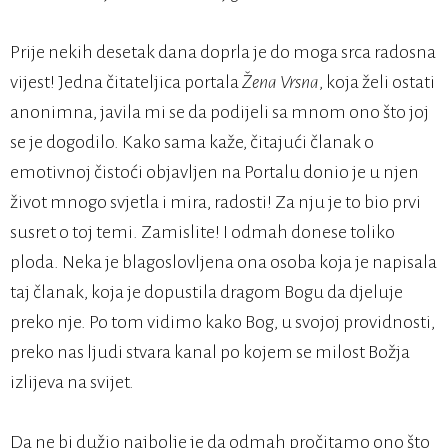
Prije nekih desetak dana doprla je do moga srca radosna
vijest! Jedna čitateljica portala
Žena Vrsna
, koja želi ostati
anonimna, javila mi se da podijeli sa mnom ono što joj
se je dogodilo. Kako sama kaže, čitajući članak o
emotivnoj čistoći objavljen na Portalu donio je u njen
život mnogo svjetla i mira, radosti! Za nju je to bio prvi
susret o toj temi. Zamislite! I odmah donese toliko
ploda. Neka je blagoslovljena ona osoba koja je napisala
taj članak, koja je dopustila dragom Bogu da djeluje
preko nje. Po tom vidimo kako Bog, u svojoj providnosti,
preko nas ljudi stvara kanal po kojem se milost Božja
izlijeva na svijet.
Da ne bi dužio najbolje je da odmah pročitamo ono što