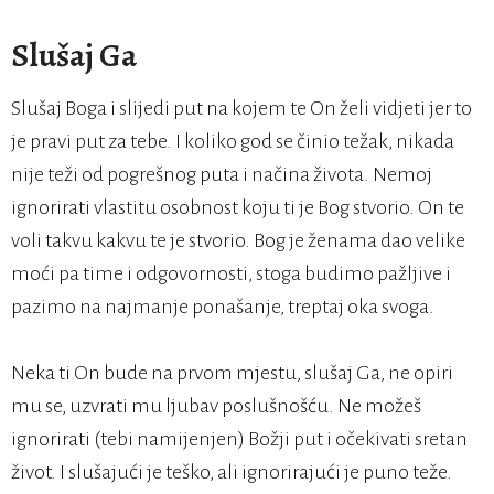
Slušaj Ga
Slušaj Boga i slijedi put na kojem te On želi vidjeti jer to
je pravi put za tebe. I koliko god se činio težak, nikada
nije teži od pogrešnog puta i načina života. Nemoj
ignorirati vlastitu osobnost koju ti je Bog stvorio. On te
voli takvu kakvu te je stvorio. Bog je ženama dao velike
moći pa time i odgovornosti, stoga budimo pažljive i
pazimo na najmanje ponašanje, treptaj oka svoga.
Neka ti On bude na prvom mjestu, slušaj Ga, ne opiri
mu se, uzvrati mu ljubav poslušnošću. Ne možeš
ignorirati (tebi namijenjen) Božji put i očekivati sretan
život. I slušajući je teško, ali ignorirajući je puno teže.