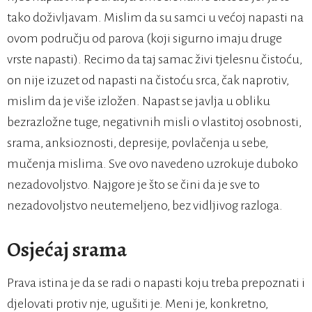
tako doživljavam. Mislim da su samci u većoj napasti na
ovom području od parova (koji sigurno imaju druge
vrste napasti). Recimo da taj samac živi tjelesnu čistoću,
on nije izuzet od napasti na čistoću srca, čak naprotiv,
mislim da je više izložen. Napast se javlja u obliku
bezrazložne tuge, negativnih misli o vlastitoj osobnosti,
srama, anksioznosti, depresije, povlačenja u sebe,
mučenja mislima. Sve ovo navedeno uzrokuje duboko
nezadovoljstvo. Najgore je što se čini da je sve to
nezadovoljstvo neutemeljeno, bez vidljivog razloga.
Osjećaj srama
Prava istina je da se radi o napasti koju treba prepoznati i
djelovati protiv nje, ugušiti je. Meni je, konkretno,