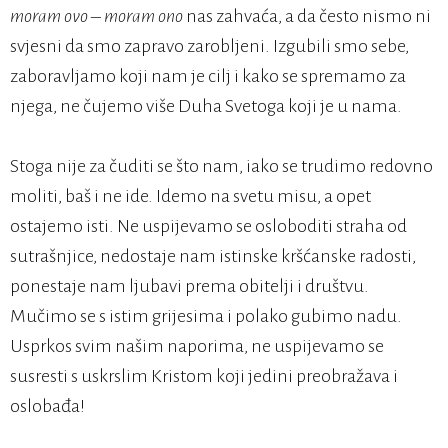
moram ovo – moram ono
nas zahvaća, a da često nismo ni
svjesni da smo zapravo zarobljeni. Izgubili smo sebe,
zaboravljamo koji nam je cilj i kako se spremamo za
njega, ne čujemo više Duha Svetoga koji je u nama.
Stoga nije za čuditi se što nam, iako se trudimo redovno
moliti, baš i ne ide. Idemo na svetu misu, a opet
ostajemo isti. Ne uspijevamo se osloboditi straha od
sutrašnjice, nedostaje nam istinske kršćanske radosti,
ponestaje nam ljubavi prema obitelji i društvu.
Mučimo se s istim grijesima i polako gubimo nadu.
Usprkos svim našim naporima, ne uspijevamo se
susresti s uskrslim Kristom koji jedini preobražava i
oslobađa!