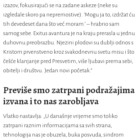
izazov, fokusirajući se na zadane askeze (neke su
izgledale skoro pa nepremostive). ‘Mogu ja to, izdržat ću
tih devedeset dana što već moram.’ – hrabrio sam
samog sebe. Exitus avantura je na kraju prerasla u jednu
duhovnu preobrazbu. Njezini plodovi su dublji odnos s
Kristom prvenstveno kroz svakodnevnu svetu misu i što
češće klanjanje pred Presvetim, više ljubavi prema sebi,
obitelji i društvu. Jedan novi početak.“
Previše smo zatrpani podražajima
izvana i to nas zarobljava
Vlatko nastavlja: „U današnje vrijeme smo toliko
zatrpani raznim informacijama sa svih strana,
tehnologija nas je obuzela, buka posvuda, sindrom