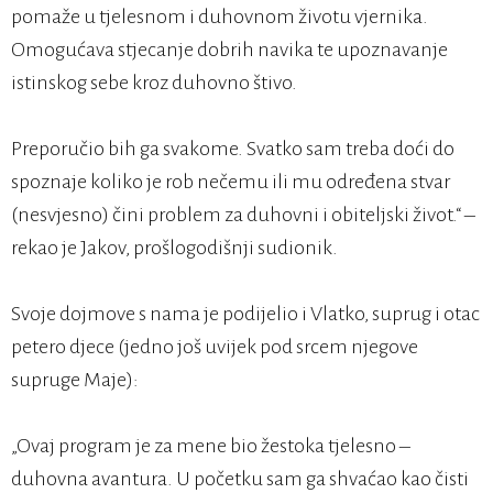
pomaže u tjelesnom i duhovnom životu vjernika.
Omogućava stjecanje dobrih navika te upoznavanje
istinskog sebe kroz duhovno štivo.
Preporučio bih ga svakome. Svatko sam treba doći do
spoznaje koliko je rob nečemu ili mu određena stvar
(nesvjesno) čini problem za duhovni i obiteljski život.“ –
rekao je Jakov, prošlogodišnji sudionik.
Svoje dojmove s nama je podijelio i Vlatko, suprug i otac
petero djece (jedno još uvijek pod srcem njegove
supruge Maje):
„Ovaj program je za mene bio žestoka tjelesno –
duhovna avantura. U početku sam ga shvaćao kao čisti