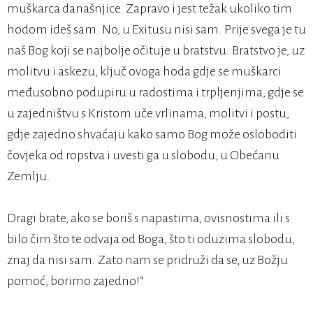
muškarca današnjice. Zapravo i jest težak ukoliko tim
hodom ideš sam. No, u Exitusu nisi sam. Prije svega je tu
naš Bog koji se najbolje očituje u bratstvu. Bratstvo je, uz
molitvu i askezu, ključ ovoga hoda gdje se muškarci
međusobno podupiru u radostima i trpljenjima, gdje se
u zajedništvu s Kristom uče vrlinama, molitvi i postu,
gdje zajedno shvaćaju kako samo Bog može osloboditi
čovjeka od ropstva i uvesti ga u slobodu, u Obećanu
Zemlju.
Dragi brate, ako se boriš s napastima, ovisnostima ili s
bilo čim što te odvaja od Boga, što ti oduzima slobodu,
znaj da nisi sam. Zato nam se pridruži da se, uz Božju
pomoć, borimo zajedno!“