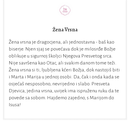
Žena Vrsna
Žena vrsna je dragocjena, ali jednostavna - baš kao
biserje. Njen sjaj se povećava dok je milosrđe Božje
oblikuje u sigurnoj školjci Njegova Presvetog srca.
Nije savršena kao Otac, ali svakim danom tome teži.
Žena vrsna si ti, ljubljena kćeri Božja, dok nastojiš biti
i Marta i Marija u jednoj osobi. Da, čak i onda kada se
osjećaš nesposobno, nevrijedno i slabo. Presveta
Djevica, jedina vrsna, uvijek ima ispruženu ruku da te
povede sa sobom. Hajdemo zajedno, s Marijom do
Isusa!