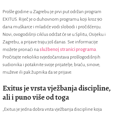
Prošle godine u Zagrebu je prvi put održan program
EXITUS. Riječ je o duhovnom programu koji kroz 90
dana muškarce i mladiće vodi slobodi i pročišćenju.
Novi, ovogodišnji ciklus održat će se u Splitu, Osijeku i
Zagrebu, a prijave traju još danas. Sve informacije
možete pronaći na
službenoj stranici programa
.
Pročitajte nekoliko svjedočanstava prošlogodišnjih
sudionika i potaknite svoje prijatelje, braću, sinove,
muževe ili pak župnika da se prijave.
Exitus je vrsta vježbanja discipline,
ali i puno više od toga
„Exitus je jedna dobra vrsta vježbanja discipline koja