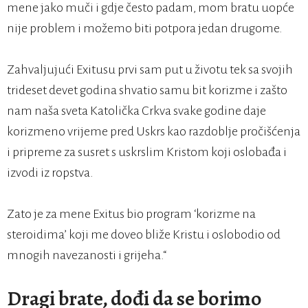
mene jako muči i gdje često padam, mom bratu uopće
nije problem i možemo biti potpora jedan drugome.
Zahvaljujući Exitusu prvi sam put u životu tek sa svojih
trideset devet godina shvatio samu bit korizme i zašto
nam naša sveta Katolička Crkva svake godine daje
korizmeno vrijeme pred Uskrs kao razdoblje pročišćenja
i pripreme za susret s uskrslim Kristom koji oslobađa i
izvodi iz ropstva.
Zato je za mene Exitus bio program ‘korizme na
steroidima’ koji me doveo bliže Kristu i oslobodio od
mnogih navezanosti i grijeha.“
Dragi brate, dođi da se borimo