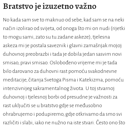
Bratstvo je izuzetno važno
No kada sam sve to maknuo od sebe, kad sam se na neki
način izolirao od svijeta, od onoga što mi on nudi (rijetki
to mogu sami, zato su tu zadane askeze), tjelesna
askeza mi je postala saveznik i glavni zamašnjak mojoj
duhovnoj preobrazbi i tada je dobila jedan sasvim novi
smisao, pravi smisao. Oslobođeno vrijeme mi je tada
bilo darovano za duhovni rast pomoću svakodnevne
meditacije, čitanja Svetoga Pisma i Katekizma, pomoću
intenzivnijeg sakramentalnog života. U toj stvarnoj
duhovnoj i tjelesnoj borbi od presudne je važnosti za
rast uključiti se u bratstvo gdje se međusobno
ohrabrujemo i podupiremo, gdje otkrivamo da smo svi
različiti i slabi, iako ne nužno na iste stvari. Često ono što