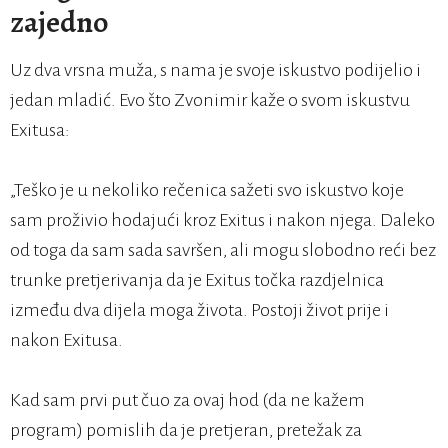
zajedno
Uz dva vrsna muža, s nama je svoje iskustvo podijelio i
jedan mladić. Evo što Zvonimir kaže o svom iskustvu
Exitusa:
„Teško je u nekoliko rečenica sažeti svo iskustvo koje
sam proživio hodajući kroz Exitus i nakon njega. Daleko
od toga da sam sada savršen, ali mogu slobodno reći bez
trunke pretjerivanja da je Exitus točka razdjelnica
između dva dijela moga života. Postoji život prije i
nakon Exitusa.
Kad sam prvi put čuo za ovaj hod (da ne kažem
program) pomislih da je pretjeran, pretežak za