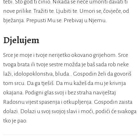
tebi. Što god ti činio. Nikada se neće umoriti davati ti
nove prilike. Tražiti te. Ljubiti te. Umori se, čovječe, od
bježanja. Prepusti Mu se. Prebivaj u Njemu.
Djelujem
Srce je moje i tvoje nerijetko okovano grijehom. Srce
tvoga brata ili tvoje sestre možda je baš sada rob neke
laži, idolopoklonstva, bluda.. Gospodin želi da govoriš
tom srcu. Da ga tješiš. Da mu kažeš da mu je krivnja
okajana. Podigni glas svoj i bez straha naviještaj
Radosnu vijest spasenja i otkupljenja. Gospodin zaista
dolazi. Dolazi u svoj svojoj slavi i moći, podići će svakoga
tko je pao.