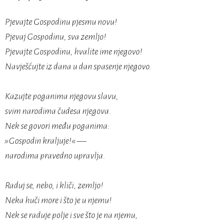
Pjevajte Gospodinu pjesmu novu!
Pjevaj Gospodinu, sva zemljo!
Pjevajte Gospodinu, hvalite ime njegovo!
Navješćujte iz dana u dan spasenje njegovo.
Kazujte poganima njegovu slavu,
svim narodima čudesa njegova.
Nek se govori među poganima:
»Gospodin kraljuje!« —
narodima pravedno upravlja.
Raduj se, nebo, i kliči, zemljo!
Neka huči more i što je u njemu!
Nek se raduje polje i sve što je na njemu,