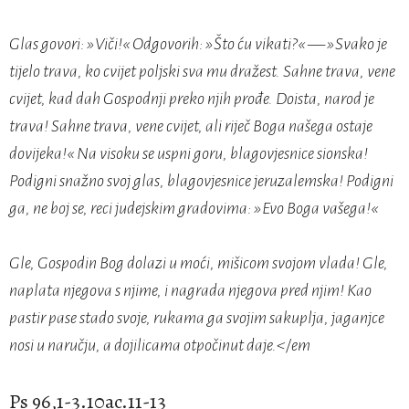
Glas govori: »Viči!« Odgovorih: »Što ću vikati?« — »Svako je
tijelo trava, ko cvijet poljski sva mu dražest. Sahne trava, vene
cvijet, kad dah Gospodnji preko njih prođe. Doista, narod je
trava! Sahne trava, vene cvijet, ali riječ Boga našega ostaje
dovijeka!« Na visoku se uspni goru, blagovjesnice sionska!
Podigni snažno svoj glas, blagovjesnice jeruzalemska! Podigni
ga, ne boj se, reci judejskim gradovima: »Evo Boga vašega!«
Gle, Gospodin Bog dolazi u moći, mišicom svojom vlada! Gle,
naplata njegova s njime, i nagrada njegova pred njim! Kao
pastir pase stado svoje, rukama ga svojim sakuplja, jaganjce
nosi u naručju, a dojilicama otpočinut daje.</em
Ps 96,1-3.10ac.11-13