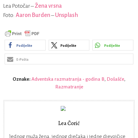
Lea Potočar –
Žena vrsna
Foto:
Aaron Burden
–
Unsplash
Podijelite
Podijelite
Podijelite
E-Pošta
Oznake:
Adventska razmatranja - godina B
,
Došašće
,
Razmatranje
Lea Čorić
Jednog muža žena, jednog dječaka i jedne djevojčice