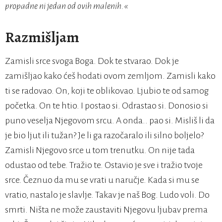
propadne ni jedan od ovih malenih.«
Razmišljam
Zamisli srce svoga Boga. Dok te stvarao. Dok je
zamišljao kako ćeš hodati ovom zemljom. Zamisli kako
ti se radovao. On, koji te oblikovao. Ljubio te od samog
početka. On te htio. I postao si. Odrastao si. Donosio si
puno veselja Njegovom srcu. A onda.. pao si. Misliš li da
je bio ljut ili tužan? Je li ga razočaralo ili silno boljelo?
Zamisli Njegovo srce u tom trenutku. On nije tada
odustao od tebe. Tražio te. Ostavio je sve i tražio tvoje
srce. Čeznuo da mu se vrati u naručje. Kada si mu se
vratio, nastalo je slavlje. Takav je naš Bog. Ludo voli. Do
smrti. Ništa ne može zaustaviti Njegovu ljubav prema