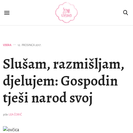
VJERA
12. PROSINCA 2017.
Slušam, razmišljam,
djelujem: Gospodin
tješi narod svoj
piše
LEA ČORIĆ