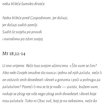
neka klikće šumsko drveće.
Neka klikće pred Gospodinom, jer dolazi,
jer dolazi suditi zemlji.
Sudit će svijetu po pravdi
i narodima po istini svojoj.
Mt 18,12-14
U ono vrijeme: Reče Isus svojim učenicima: »Što vam se čini?
Ako neki čovjek imadne sto ovaca i jedna od njih zaluta, neće li
on ostaviti onih devedeset i devet u gorama i poći u potragu za
zalutalom? Posreći li mu se te je nađe — zaista, kažem vam,
raduje se zbog nje više nego zbog onih devedeset i devet koje
nisu zalutale. Tako ni Otac vaš, koji je na nebesima, neće da