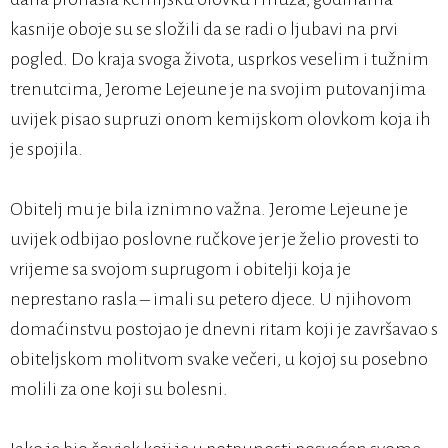
kasnije oboje su se složili da se radi o ljubavi na prvi
pogled. Do kraja svoga života, usprkos veselim i tužnim
trenutcima, Jerome Lejeune je na svojim putovanjima
uvijek pisao supruzi onom kemijskom olovkom koja ih
je spojila.
Obitelj mu je bila iznimno važna. Jerome Lejeune je
uvijek odbijao poslovne ručkove jer je želio provesti to
vrijeme sa svojom suprugom i obitelji koja je
neprestano rasla – imali su petero djece. U njihovom
domaćinstvu postojao je dnevni ritam koji je završavao s
obiteljskom molitvom svake večeri, u kojoj su posebno
molili za one koji su bolesni.