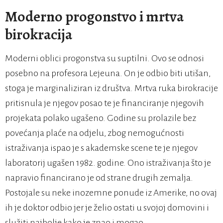
Moderno progonstvo i mrtva
birokracija
Moderni oblici progonstva su suptilni. Ovo se odnosi
posebno na profesora Lejeuna. On je odbio biti utišan,
stoga je marginaliziran iz društva. Mrtva ruka birokracije
pritisnula je njegov posao te je financiranje njegovih
projekata polako ugašeno. Godine su prolazile bez
povećanja plaće na odjelu, zbog nemogućnosti
istraživanja ispao je s akademske scene te je njegov
laboratorij ugašen 1982. godine. Ono istraživanja što je
napravio financirano je od strane drugih zemalja.
Postojale su neke inozemne ponude iz Amerike, no ovaj
ih je doktor odbio jer je želio ostati u svojoj domovini i
služiti najbolje kako je znao i mogao.