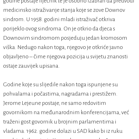
godine postaje liječnik te je osobno izabran da predvodi
medicinsko istraživanje stanja koje se zove Downov
sindrom. U 1958. godini mladi istraživač otkriva
porijeklo ovog sindroma. On je otkrio da djeca s
Downovim sindromom posjeduju jedan kromosom
viška. Nedugo nakon toga, njegovo je otkriće javno
objavljeno – čime njegova pozicija u svijetu znanosti
ostaje zauvijek upisana.
Godine koje su slijedile nakon toga ispunjene su
pohvalama i počastima, nagradama i prestižem.
Jerome Lejeune postaje, ne samo redovitim
govornikom na međunarodnim konferencijama, već
traženi gost govornik u brojnim parlamentima i
vladama. 1962. godine dolazi u SAD kako bi iz ruku