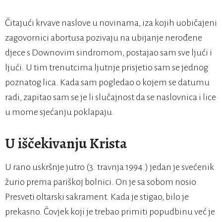
Čitajući krvave naslove u novinama, iza kojih uobičajeni
zagovornici abortusa pozivaju na ubijanje nerođene
djece s Downovim sindromom, postajao sam sve ljući i
ljući. U tim trenutcima ljutnje prisjetio sam se jednog
poznatog lica. Kada sam pogledao o kojem se datumu
radi, zapitao sam se je li slučajnost da se naslovnica i lice
u mome sjećanju poklapaju.
U iščekivanju Krista
U rano uskršnje jutro (3. travnja 1994.) jedan je svećenik
žurio prema pariškoj bolnici. On je sa sobom nosio
Presveti oltarski sakrament. Kada je stigao, bilo je
prekasno. Čovjek koji je trebao primiti popudbinu već je