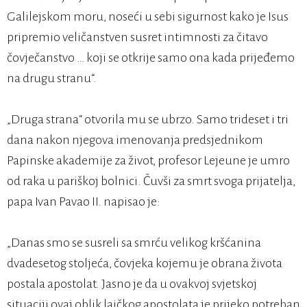
Galilejskom moru, noseći u sebi sigurnost kako je Isus
pripremio veličanstven susret intimnosti za čitavo
čovječanstvo … koji se otkrije samo ona kada prijeđemo
na drugu stranu“.
„Druga strana“ otvorila mu se ubrzo. Samo trideset i tri
dana nakon njegova imenovanja predsjednikom
Papinske akademije za život, profesor Lejeune je umro
od raka u pariškoj bolnici. Čuvši za smrt svoga prijatelja,
papa Ivan Pavao II. napisao je:
„Danas smo se susreli sa smrću velikog kršćanina
dvadesetog stoljeća, čovjeka kojemu je obrana života
postala apostolat. Jasno je da u ovakvoj svjetskoj
situaciji ovaj oblik laičkog apostolata je prijeko potreban