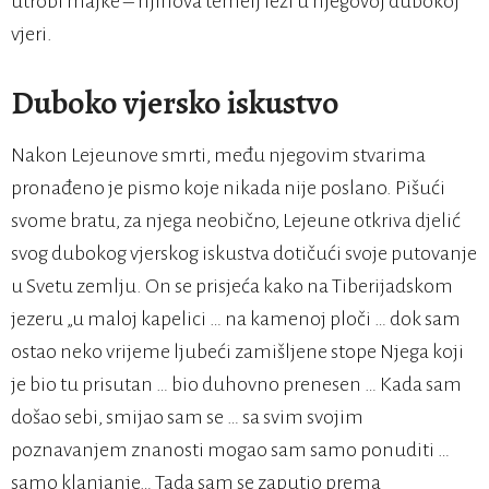
utrobi majke – njihova temelj leži u njegovoj dubokoj
vjeri.
Duboko vjersko iskustvo
Nakon Lejeunove smrti, među njegovim stvarima
pronađeno je pismo koje nikada nije poslano. Pišući
svome bratu, za njega neobično, Lejeune otkriva djelić
svog dubokog vjerskog iskustva dotičući svoje putovanje
u Svetu zemlju. On se prisjeća kako na Tiberijadskom
jezeru „u maloj kapelici … na kamenoj ploči … dok sam
ostao neko vrijeme ljubeći zamišljene stope Njega koji
je bio tu prisutan … bio duhovno prenesen … Kada sam
došao sebi, smijao sam se … sa svim svojim
poznavanjem znanosti mogao sam samo ponuditi …
samo klanjanje… Tada sam se zaputio prema