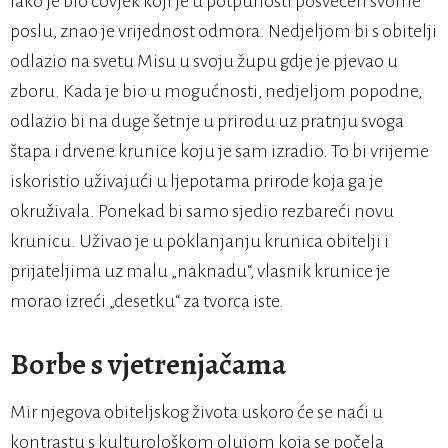
Iako je bio čovjek koji je u potpunosti posvećen svome
poslu, znao je vrijednost odmora. Nedjeljom bi s obitelji
odlazio na svetu Misu u svoju župu gdje je pjevao u
zboru. Kada je bio u mogućnosti, nedjeljom popodne,
odlazio bi na duge šetnje u prirodu uz pratnju svoga
štapa i drvene krunice koju je sam izradio. To bi vrijeme
iskoristio uživajući u ljepotama prirode koja ga je
okruživala. Ponekad bi samo sjedio rezbareći novu
krunicu. Uživao je u poklanjanju krunica obitelji i
prijateljima uz malu „naknadu“, vlasnik krunice je
morao izreći „desetku“ za tvorca iste.
Borbe s vjetrenjačama
Mir njegova obiteljskog života uskoro će se naći u
kontrastu s kulturološkom olujom koja se počela