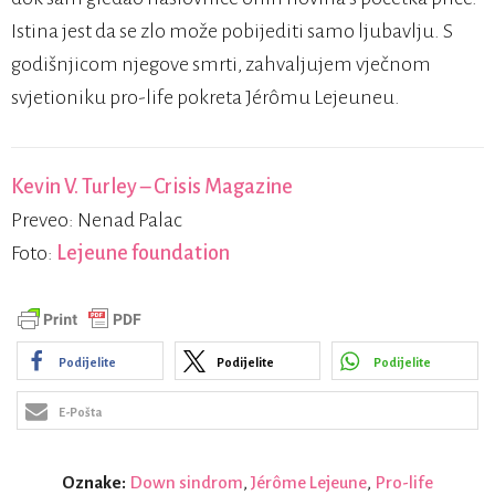
Istina jest da se zlo može pobijediti samo ljubavlju. S
godišnjicom njegove smrti, zahvaljujem vječnom
svjetioniku pro-life pokreta Jérômu Lejeuneu.
Kevin V. Turley – Crisis Magazine
Preveo: Nenad Palac
Foto:
Lejeune foundation
Podijelite
Podijelite
Podijelite
E-Pošta
Oznake:
Down sindrom
,
Jérôme Lejeune
,
Pro-life