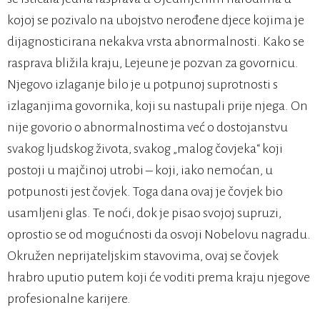
kojoj se pozivalo na ubojstvo nerođene djece kojima je
dijagnosticirana nekakva vrsta abnormalnosti. Kako se
rasprava bližila kraju, Lejeune je pozvan za govornicu.
Njegovo izlaganje bilo je u potpunoj suprotnosti s
izlaganjima govornika, koji su nastupali prije njega. On
nije govorio o abnormalnostima već o dostojanstvu
svakog ljudskog života, svakog „malog čovjeka“ koji
postoji u majčinoj utrobi – koji, iako nemoćan, u
potpunosti jest čovjek. Toga dana ovaj je čovjek bio
usamljeni glas. Te noći, dok je pisao svojoj supruzi,
oprostio se od mogućnosti da osvoji Nobelovu nagradu.
Okružen neprijateljskim stavovima, ovaj se čovjek
hrabro uputio putem koji će voditi prema kraju njegove
profesionalne karijere.