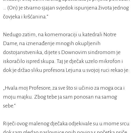
… (On) je stvarno sjajan svjedok ispunjena života jednog
čovjeka i kršćanina.“
Nedugo zatim, na komemoraciji u katedrali Notre
Dame, na iznenađenje mnogih okupljenih
dostojanstvenika, dijete s Downovim sindromom je
iskoračilo ispred skupa. Taj je dječak uzelo mikrofon i
dok je držao sliku profesora Lejuna u svojoj ruci rekao je:
„Hvala moj Profesore, za sve što si učinio za moga oca i
moju majku. Zbog tebe ja sam ponosan na samog
sebe.“
Riječi ovog malenog dječaka odjekivale su u mome srcu
dok sam gledao naslovnice onih novina s početka priče.