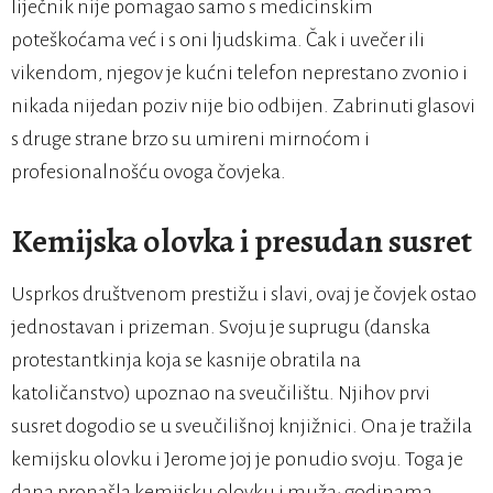
liječnik nije pomagao samo s medicinskim
poteškoćama već i s oni ljudskima. Čak i uvečer ili
vikendom, njegov je kućni telefon neprestano zvonio i
nikada nijedan poziv nije bio odbijen. Zabrinuti glasovi
s druge strane brzo su umireni mirnoćom i
profesionalnošću ovoga čovjeka.
Kemijska olovka i presudan susret
Usprkos društvenom prestižu i slavi, ovaj je čovjek ostao
jednostavan i prizeman. Svoju je suprugu (danska
protestantkinja koja se kasnije obratila na
katoličanstvo) upoznao na sveučilištu. Njihov prvi
susret dogodio se u sveučilišnoj knjižnici. Ona je tražila
kemijsku olovku i Jerome joj je ponudio svoju. Toga je
dana pronašla kemijsku olovku i muža; godinama