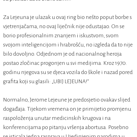
Za Lejeuna je ulazak u ovaj ring bio nešto poput borbe s
vjetrenjačama, no ovaj liječnik nije odustajao. On se
borio profesionalnim znanjem i iskustvom, svom
svojom inteligencijom i hrabrošću, no izgleda da to nije
bilo dovoljno. Odjednom je od nacionalnog heroja
postao zločinac progonjen u svi medijima. Kroz 1970.
godinu njegova su se djeca vozila do škole i nazad pored
grafita koji su glasili: „UBIJ LEJEUNA!“
Normalno, Jerome Lejeune je predosjetio ovakav slijed
događaja. Tijekom vremena on je primijetio promjenu
raspoloženja unutar medicinskih krugova i na
konferencijama po pitanju vršenja abortusa. Posebno
se isticala jedna rasprava u Ujedinjenim narodima u