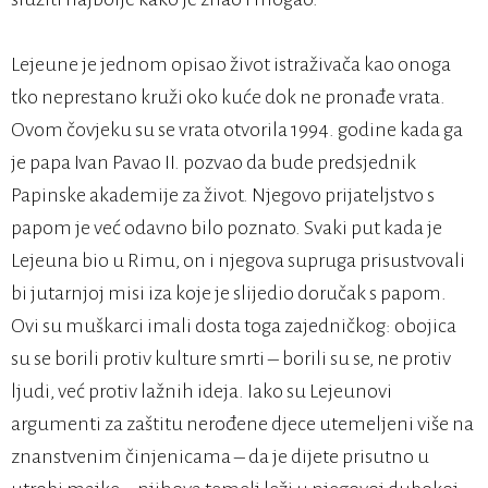
Lejeune je jednom opisao život istraživača kao onoga
tko neprestano kruži oko kuće dok ne pronađe vrata.
Ovom čovjeku su se vrata otvorila 1994. godine kada ga
je papa Ivan Pavao II. pozvao da bude predsjednik
Papinske akademije za život. Njegovo prijateljstvo s
papom je već odavno bilo poznato. Svaki put kada je
Lejeuna bio u Rimu, on i njegova supruga prisustvovali
bi jutarnjoj misi iza koje je slijedio doručak s papom.
Ovi su muškarci imali dosta toga zajedničkog: obojica
su se borili protiv kulture smrti – borili su se, ne protiv
ljudi, već protiv lažnih ideja. Iako su Lejeunovi
argumenti za zaštitu nerođene djece utemeljeni više na
znanstvenim činjenicama – da je dijete prisutno u