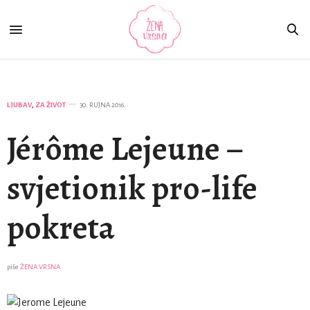
LJUBAV
,
ZA ŽIVOT
30. RUJNA 2016.
Jérôme Lejeune –
svjetionik pro-life
pokreta
piše
ŽENA VRSNA