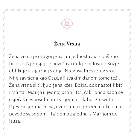
Žena Vrsna
Žena vrsna je dragocjena, ali jednostavna - baš kao
biserje. Njen sjaj se povećava dok je milosrđe Božje
oblikuje u sigurnoj školjci Njegova Presvetog srca.
Nije savršena kao Otac, ali svakim danom tome teži.
Žena vrsna si ti, ljubljena kćeri Božja, dok nastojiš biti
i Marta i Marija u jednoj osobi. Da, čak i onda kada se
osjećaš nesposobno, nevrijedno i slabo. Presveta
Djevica, jedina vrsna, uvijek ima ispruženu ruku da te
povede sa sobom. Hajdemo zajedno, s Marijom do
Isusa!