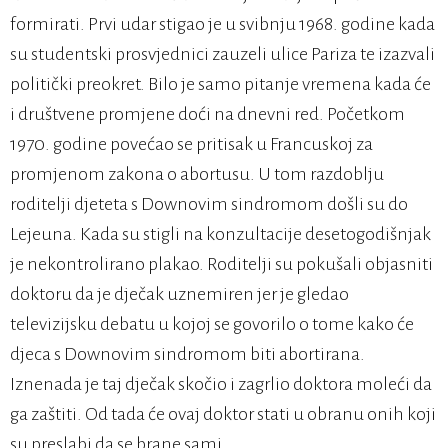
formirati. Prvi udar stigao je u svibnju 1968. godine kada
su studentski prosvjednici zauzeli ulice Pariza te izazvali
politički preokret. Bilo je samo pitanje vremena kada će
i društvene promjene doći na dnevni red. Početkom
1970. godine povećao se pritisak u Francuskoj za
promjenom zakona o abortusu. U tom razdoblju
roditelji djeteta s Downovim sindromom došli su do
Lejeuna. Kada su stigli na konzultacije desetogodišnjak
je nekontrolirano plakao. Roditelji su pokušali objasniti
doktoru da je dječak uznemiren jer je gledao
televizijsku debatu u kojoj se govorilo o tome kako će
djeca s Downovim sindromom biti abortirana.
Iznenada je taj dječak skočio i zagrlio doktora moleći da
ga zaštiti. Od tada će ovaj doktor stati u obranu onih koji
su preslabi da se brane sami…