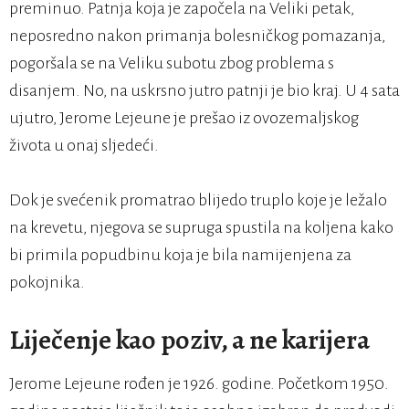
preminuo. Patnja koja je započela na Veliki petak,
neposredno nakon primanja bolesničkog pomazanja,
pogoršala se na Veliku subotu zbog problema s
disanjem. No, na uskrsno jutro patnji je bio kraj. U 4 sata
ujutro, Jerome Lejeune je prešao iz ovozemaljskog
života u onaj sljedeći.
Dok je svećenik promatrao blijedo truplo koje je ležalo
na krevetu, njegova se supruga spustila na koljena kako
bi primila popudbinu koja je bila namijenjena za
pokojnika.
Liječenje kao poziv, a ne karijera
Jerome Lejeune rođen je 1926. godine. Početkom 1950.