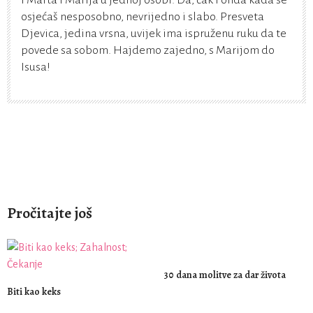
i Marta i Marija u jednoj osobi. Da, čak i onda kada se
osjećaš nesposobno, nevrijedno i slabo. Presveta
Djevica, jedina vrsna, uvijek ima ispruženu ruku da te
povede sa sobom. Hajdemo zajedno, s Marijom do
Isusa!
Pročitajte još
30 dana molitve za dar života
Biti kao keks