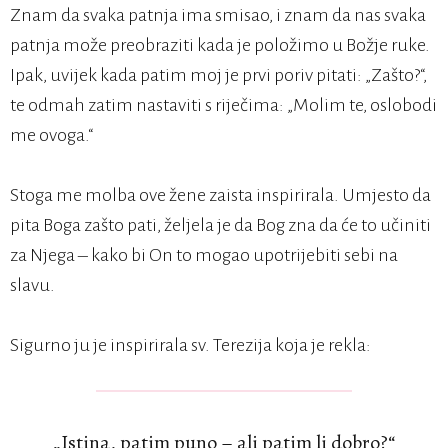
Znam da svaka patnja ima smisao, i znam da nas svaka
patnja može preobraziti kada je položimo u Božje ruke.
Ipak, uvijek kada patim moj je prvi poriv pitati: „Zašto?“,
te odmah zatim nastaviti s riječima: „Molim te, oslobodi
me ovoga.“
Stoga me molba ove žene zaista inspirirala. Umjesto da
pita Boga zašto pati, željela je da Bog zna da će to učiniti
za Njega – kako bi On to mogao upotrijebiti sebi na
slavu.
Sigurno ju je inspirirala sv. Terezija koja je rekla:
„Istina, patim puno – ali patim li dobro?“