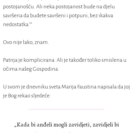
postojanošću. Ali neka postojanost bude na djelu
savršena da budete savršeni i potpuni, bez ikakva
nedostatka.’“
Ovo nije lako, znam.
Patnja je komplicirana. Ali je također toliko smislena u
očima našeg Gospodina.
U svom je dnevniku sveta Marija Faustina napisala da joj
je Bog rekao sljedeće:
„Kada bi anđeli mogli zavidjeti, zavidjeli bi