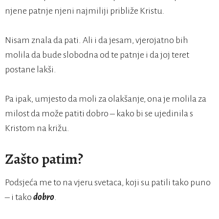
njene patnje njeni najmiliji približe Kristu.
Nisam znala da pati. Ali i da jesam, vjerojatno bih
molila da bude slobodna od te patnje i da joj teret
postane lakši.
Pa ipak, umjesto da moli za olakšanje, ona je molila za
milost da može patiti dobro – kako bi se ujedinila s
Kristom na križu.
Zašto patim?
Podsjeća me to na vjeru svetaca, koji su patili tako puno
– i tako
dobro
.