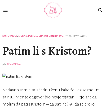
DUHOVNOST
,
LJUBAV
,
PSIHOLOGIJA I OSOBNI RAZVOJ
19. TRAVNJA 2019.
Patim li s Kristom?
piše
ŽENA VRSNA
Nedavno sam pitala jednu ženu kako želi da se molim
za nju. Njen je odgovor bio nevjerojatan. Htjela je da
molim da pati
s
Kristom – da pati
dobro
i da se preko