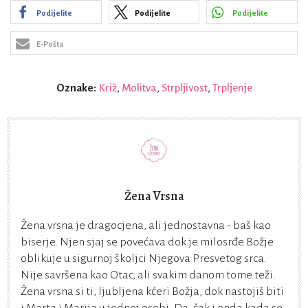
Podijelite
Podijelite
Podijelite
E-Pošta
Oznake:
Križ
,
Molitva
,
Strpljivost
,
Trpljenje
Žena Vrsna
Žena vrsna je dragocjena, ali jednostavna - baš kao
biserje. Njen sjaj se povećava dok je milosrđe Božje
oblikuje u sigurnoj školjci Njegova Presvetog srca.
Nije savršena kao Otac, ali svakim danom tome teži.
Žena vrsna si ti, ljubljena kćeri Božja, dok nastojiš biti