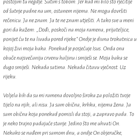
postojim tu negdje. Šutim s tobom. Jer kad mi bilo što rječitije
od šutnje padne na um, ostanem nijema. Ne mogu dovršiti
rečenicu. Ja ne znam. Ja te ne znam utješiti. A tako sve u meni
gori da kažem: „Dođi, poskoči na moja ramena, prijateljice,
ponijet ću te na livadu pored rijeke.“ Ondje je divna trokatnica u
kojoj živi moja baka. Ponekad je posjećuje Isus. Onda ona
obuče najsvečaniju crvenu haljinu i smiješi se. Moja baka se
dugo smiješi. Nekada satima. Nekada čitavu vječnost. Uz
rijeku.
Voljela bih da su mi ramena dovoljno široka za položiti tvoje
tijelo na njih, ali nisu. Ja sam obična, krhka, nijema žena. Ja
sam obična koja ponekad pomisli da stoji, a zapravo pada. To
je neko trajno padajuće stanje. Jedino što me uhvati On.
Nekako se nađem pri samom dnu, a ondje On objeručke,