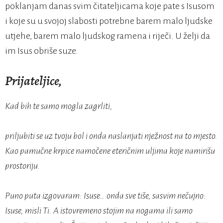
poklanjam danas svim čitateljicama koje pate s Isusom
i koje su u svojoj slabosti potrebne barem malo ljudske
utjehe, barem malo ljudskog ramena i riječi. U želji da
im Isus obriše suze.
Prijateljice,
Kad bih te samo mogla zagrliti,
priljubiti se uz tvoju bol i onda naslanjati nježnost na to mjesto.
Kao pamučne krpice namočene eteričnim uljima koje namirišu
prostoriju.
Puno puta izgovaram: Isuse… onda sve tiše, sasvim nečujno:
Isuse, misli Ti. A istovremeno stojim na nogama ili samo