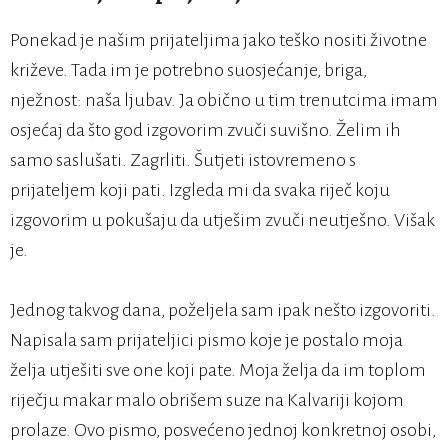
Ponekad je našim prijateljima jako teško nositi životne
križeve. Tada im je potrebno suosjećanje, briga,
nježnost: naša ljubav. Ja obično u tim trenutcima imam
osjećaj da što god izgovorim zvuči suvišno. Želim ih
samo saslušati. Zagrliti. Šutjeti istovremeno s
prijateljem koji pati. Izgleda mi da svaka riječ koju
izgovorim u pokušaju da utješim zvuči neutješno. Višak
je.
Jednog takvog dana, poželjela sam ipak nešto izgovoriti.
Napisala sam prijateljici pismo koje je postalo moja
želja utješiti sve one koji pate. Moja želja da im toplom
riječju makar malo obrišem suze na Kalvariji kojom
prolaze. Ovo pismo, posvećeno jednoj konkretnoj osobi,