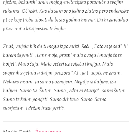
nježno, božanski umiri moje gravitacijsko potonuće u svojim
rukama. Očinski. Kao da sam ono jedino zlatno pero endemske
ptice koje treba uloviti da bi sto godina bio mir. Da bi zavladao
pravi mir u kraljevstvu te bajke.
Znaš, voljela bih da ti mogu izgovoriti. Reći: „Gotovo je sad“. Ili
barem šapnuti: „Lane moje, prospi malo ovoga i manje će te
boljeti. Malo čaja. Malo večeri uz svijeću i knjigu. Malo
spojenih svjetala u daljini prozora.“ Ali, ja ti uopće ne znam.
Nekako nisam. Ja samo poznajem. Negdje iz daljine, iza
haljina. Samo tu. Šutim. Samo „Zdravo Marijo“… samo šutim.
Samo te želim ponijeti. Samo drhtavo. Samo. Samo
suosjećam. I držim Isusu prstić.