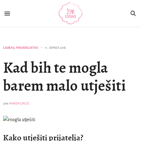
LJUBAV
,
PRIJATELJSTVO
11. SRPNJA 2018.
Kad bih te mogla
barem malo utješiti
piše
MARIJA GRGIĆ
Kako utješiti prijatelja?