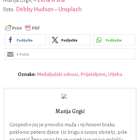
Marija Grgić –
Žena vrsna
Foto:
Debby Hudson
–
Unsplash
Podijelite
Podijelite
Podijelite
E-Pošta
Oznake:
Međuljudski odnosi
,
Prijateljstvo
,
Utjeha
Marija Grgić
Gospodin joj je providio muža i njihovom braku
poklonio petero djece. Uz brigu o svojoj obitelji, piše
za portal Žena vrsna što je uvijek ispunjava milošću.