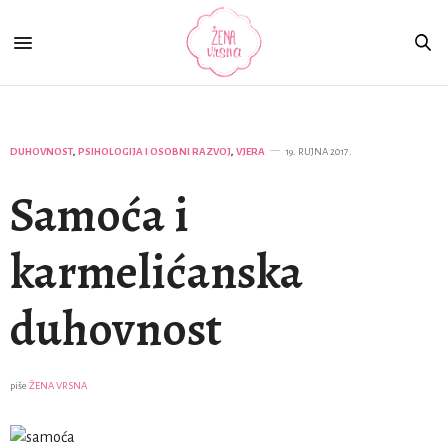
DUHOVNOST
,
PSIHOLOGIJA I OSOBNI RAZVOJ
,
VJERA
19. RUJNA 2017.
Samoća i
karmelićanska
duhovnost
piše
ŽENA VRSNA