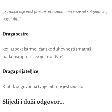
„Samo
ć
a nije pust prostor, praznina; ona je susret s Bogom koji
nas ljubi…“
Draga sestro
,
koji aspekt karmelićanske duhovnosti smatraš
najkorisnijim za svoju molitvu?
Draga prijateljice
,
Kratak odgovor na tvoje pitanje jest
samoća.
Slijedi i duži odgovor…