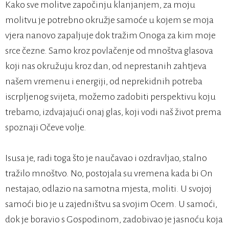
Kako sve molitve započinju klanjanjem, za moju
molitvu je potrebno okružje samoće u kojem se moja
vjera nanovo zapaljuje dok tražim Onoga za kim moje
srce čezne. Samo kroz povlačenje od mnoštva glasova
koji nas okružuju kroz dan, od neprestanih zahtjeva
našem vremenu i energiji, od neprekidnih potreba
iscrpljenog svijeta, možemo zadobiti perspektivu koju
trebamo, izdvajajući onaj glas, koji vodi naš život prema
spoznaji Očeve volje.
Isusa je, radi toga što je naučavao i ozdravljao, stalno
tražilo mnoštvo. No, postojala su vremena kada bi On
nestajao, odlazio na samotna mjesta, moliti. U svojoj
samoći bio je u zajedništvu sa svojim Ocem. U samoći,
dok je boravio s Gospodinom, zadobivao je jasnoću koja