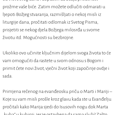
prožme vaše biće. Zatim možete odlučiti odmarati u
ljepoti Božjeg stvaranja, razmišljati o nekoj misli iz
liturgije dana, pročitati odlomak iz Svetog Pisma,
prisjetiti se nekog djela Božjega milosrđa u svome
životu itd. Mogućnosti su bezbrojne.
Ukoliko ovo učinite ključnim dijelom svoga života to će
vam omogućiti da rastete u svom odnosu s Bogom i
primit ćete novi život, vječni život koji započinje ovdje i
sada.
Primjena rečenog na evanđeosku priču o Marti i Mariji –
Koje su vam misli prošle kroz glavu kada ste u Evanđelju
pročitali kako Marija sjedi do Isusovih nogu dok Marta
„kuha“ u kuhinji, jer je ostavljena da sama služi? Zašto