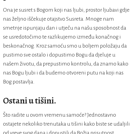
Ona je susret s Bogom koji nas ljubi, prostor ljubavi gdje
nas željno iščekuje otajstvo Susreta. Mnoge nam
smetnje ispunjaju dan i utječu na našu sposobnost da
se usredotočimo te razlikujemo između konačnog i
beskonačnog. Kroz samoću smo u boljem položaju da
pustimo sve ostalo i dopustimo Bogu da djeluje u
našem životu, da prepustimo kontrolu, da znamo kako
nas Bogu ljubi i da budemo otvoreni putu na koji nas
Bog postavlja.
Ostani u tišini.
Što radite u ovom vremenu samoće? Jednostavno
ostajete nekoliko trenutaka u tišini kako biste se udaljili
od vreve svog dana i dopustili da Božja prisutnost