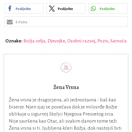
Podijelite
Podijelite
Podijelite
E-Pošta
Oznake:
Božja volja
,
Djevojke
,
Osobni razvoj
,
Poziv
,
Samoća
Žena Vrsna
Žena vrsna je dragocjena, ali jednostavna - baš kao
biserje. Njen sjaj se povećava dok je milosrđe Božje
oblikuje u sigurnoj školjci Njegova Presvetog srca.
Nije savršena kao Otac, ali svakim danom tome teži.
Žena vrsna si ti, ljubljena kćeri Božja, dok nastojiš biti