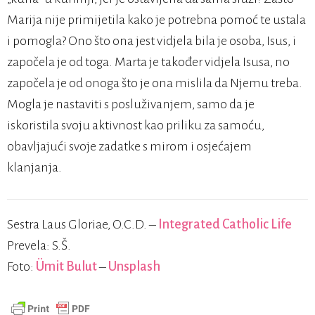
Marija nije primijetila kako je potrebna pomoć te ustala
i pomogla? Ono što ona jest vidjela bila je osoba, Isus, i
započela je od toga. Marta je također vidjela Isusa, no
započela je od onoga što je ona mislila da Njemu treba.
Mogla je nastaviti s posluživanjem, samo da je
iskoristila svoju aktivnost kao priliku za samoću,
obavljajući svoje zadatke s mirom i osjećajem
klanjanja.
Sestra Laus Gloriae, O.C.D. –
Integrated Catholic Life
Prevela: S.Š.
Foto:
Ümit Bulut
–
Unsplash