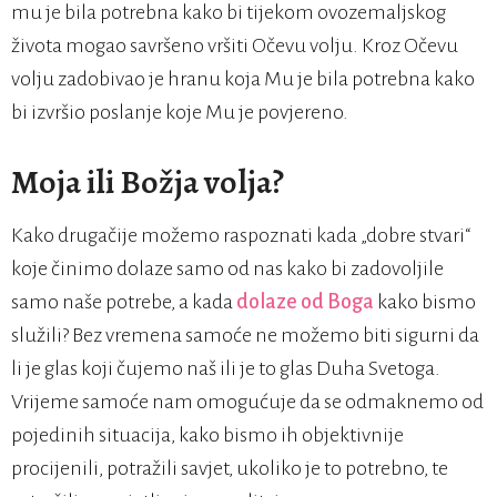
mu je bila potrebna kako bi tijekom ovozemaljskog
života mogao savršeno vršiti Očevu volju. Kroz Očevu
volju zadobivao je hranu koja Mu je bila potrebna kako
bi izvršio poslanje koje Mu je povjereno.
Moja ili Božja volja?
Kako drugačije možemo raspoznati kada „dobre stvari“
koje činimo dolaze samo od nas kako bi zadovoljile
samo naše potrebe, a kada
dolaze od Boga
kako bismo
služili? Bez vremena samoće ne možemo biti sigurni da
li je glas koji čujemo naš ili je to glas Duha Svetoga.
Vrijeme samoće nam omogućuje da se odmaknemo od
pojedinih situacija, kako bismo ih objektivnije
procijenili, potražili savjet, ukoliko je to potrebno, te