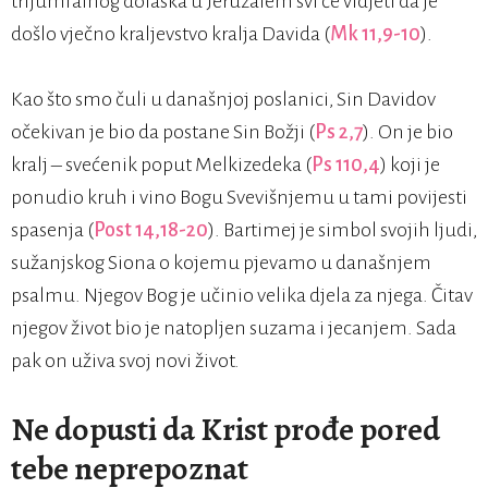
trijumfalnog dolaska u Jeruzalem svi će vidjeti da je
došlo vječno kraljevstvo kralja Davida (
Mk 11,9-10
).
Kao što smo čuli u današnjoj poslanici, Sin Davidov
očekivan je bio da postane Sin Božji (
Ps 2,7
). On je bio
kralj – svećenik poput Melkizedeka (
Ps 110,4
) koji je
ponudio kruh i vino Bogu Svevišnjemu u tami povijesti
spasenja (
Post 14,18-20
). Bartimej je simbol svojih ljudi,
sužanjskog Siona o kojemu pjevamo u današnjem
psalmu. Njegov Bog je učinio velika djela za njega. Čitav
njegov život bio je natopljen suzama i jecanjem. Sada
pak on uživa svoj novi život.
Ne dopusti da Krist prođe pored
tebe neprepoznat