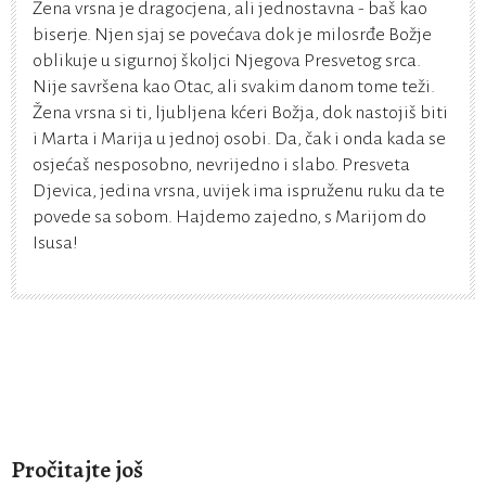
Žena vrsna je dragocjena, ali jednostavna - baš kao
biserje. Njen sjaj se povećava dok je milosrđe Božje
oblikuje u sigurnoj školjci Njegova Presvetog srca.
Nije savršena kao Otac, ali svakim danom tome teži.
Žena vrsna si ti, ljubljena kćeri Božja, dok nastojiš biti
i Marta i Marija u jednoj osobi. Da, čak i onda kada se
osjećaš nesposobno, nevrijedno i slabo. Presveta
Djevica, jedina vrsna, uvijek ima ispruženu ruku da te
povede sa sobom. Hajdemo zajedno, s Marijom do
Isusa!
Pročitajte još