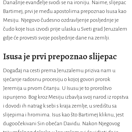
Današnje evanđelje svodi se na ironiju. Naime, slijepac
Bartimej, prvi je među apostolima prepoznao Isusa kao
Mesiju. Njegovo čudesno ozdravljenje posljednje je
čudo koje Isus izvodi prije ulaska u Sveti grad Jeruzalem
gdje će provesti svoje posljednje dane na zemlji.
Isusa je prvi prepoznao slijepac
Događaj na cesti prema Jeruzalemu priziva nam u
sjećanje radosnu procesiju o kojoj govori prorok
Jeremija u prvom čitanju. U Isusu je to proroštvo
ispunjeno. Bog kroz Mesiju izbavlja svoj narod iz ropstva
i dovodi ih natrag k sebi s kraja zemlje, u središtu sa
slijepima i hromima. Isus kao što Bartimej kliknu, jest
dugoočekivani Sin obećan Davidu. Nakon Njegovog