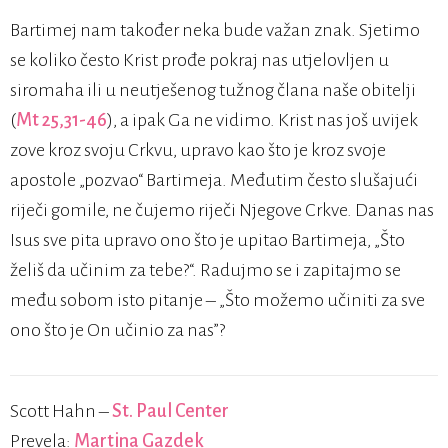
Bartimej nam također neka bude važan znak. Sjetimo
se koliko često Krist prođe pokraj nas utjelovljen u
siromaha ili u neutješenog tužnog člana naše obitelji
(
Mt 25,31-46
), a ipak Ga ne vidimo. Krist nas još uvijek
zove kroz svoju Crkvu, upravo kao što je kroz svoje
apostole „pozvao“ Bartimeja. Međutim često slušajući
riječi gomile, ne čujemo riječi Njegove Crkve. Danas nas
Isus sve pita upravo ono što je upitao Bartimeja, „Što
želiš da učinim za tebe?“. Radujmo se i zapitajmo se
među sobom isto pitanje – „Što možemo učiniti za sve
ono što je On učinio za nas”?
Scott Hahn –
St. Paul Center
Prevela:
Martina Gazdek