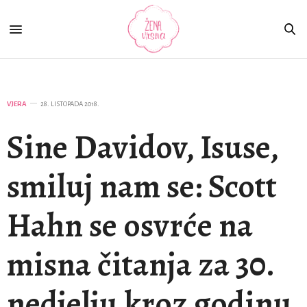
VJERA
28. LISTOPADA 2018.
Sine Davidov, Isuse,
smiluj nam se: Scott
Hahn se osvrće na
misna čitanja za 30.
nedjelju kroz godinu