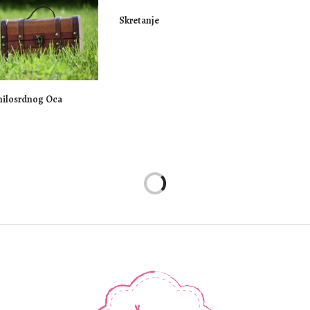
Skretanje
milosrdnog Oca