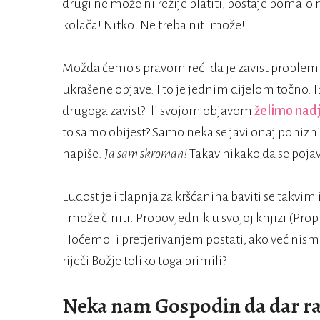
drugi ne može ni režije platiti, postaje pomalo
kolača! Nitko! Ne treba niti može!
Možda ćemo s pravom reći da je zavist problem o
ukrašene objave. I to je jednim dijelom točno.
drugoga zavist? Ili svojom objavom
želimo nad
to samo obijest? Samo neka se javi onaj ponizni
napiše:
Ja sam skroman!
Takav nikako da se pojav
Ludost je i tlapnja za kršćanina baviti se takvi
i može činiti. Propovjednik u svojoj knjizi (Pro
Hoćemo li pretjerivanjem postati, ako već nis
riječi Božje toliko toga primili?
Neka nam Gospodin da dar ra