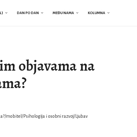
LJ
DAN PO DAN
MEĐU NAMA
KOLUMNA
jim objavama na
ama?