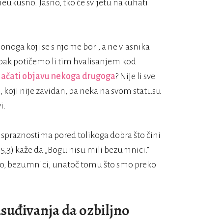
 neukusno. Jasno, tko će svijetu nakuhati
noga koji se s njome bori, a ne vlasnika
 Ipak potičemo li tim hvalisanjem kod
jačati objavu nekoga drugoga
? Nije li sve
, koji nije zavidan, pa neka na svom statusu
i.
m ispraznostima pored tolikoga dobra što čini
p 5,3) kaže da „Bogu nisu mili bezumnici.“
mo, bezumnici, unatoč tomu što smo preko
suđivanja da ozbiljno