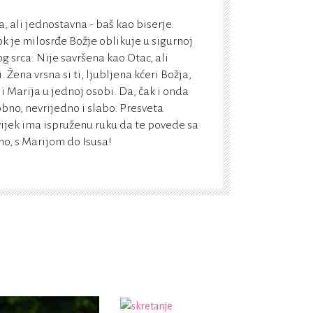
, ali jednostavna - baš kao biserje.
k je milosrđe Božje oblikuje u sigurnoj
g srca. Nije savršena kao Otac, ali
Žena vrsna si ti, ljubljena kćeri Božja,
 i Marija u jednoj osobi. Da, čak i onda
bno, nevrijedno i slabo. Presveta
vijek ima ispruženu ruku da te povede sa
, s Marijom do Isusa!