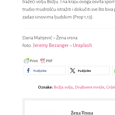
tražeći volju Božju. I na kraju ovoga osvrta sp
trudio mudrošću istražiti i dokučiti sve što bi
zadao sinovima ljudskim (Prop 1,13).
Daria Matijević – Žena vrsna
Foto:
Jeremy Bezanger
–
Unsplash
Podijelite
Podijelite
Oznake:
Božja volja
,
Društvene mreže
,
Grije
Žena Vrsna