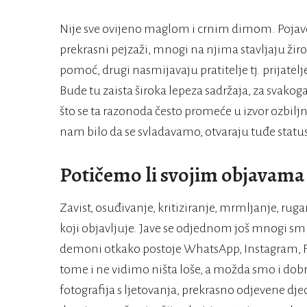
Nije sve ovijeno maglom i crnim dimom. Pojave 
prekrasni pejzaži, mnogi na njima stavljaju žir
pomoć, drugi nasmijavaju pratitelje tj. prijatelj
Bude tu zaista široka lepeza sadržaja, za svakog
što se ta razonoda često promeće u izvor ozbiljnih
nam bilo da se svladavamo, otvaraju tuđe statu
Potičemo li svojim objavama
Zavist, osuđivanje, kritiziranje, mrmljanje, ruga
koji objavljuje. Jave se odjednom još mnogi smr
demoni otkako postoje WhatsApp, Instagram, Face
tome i ne vidimo ništa loše, a možda smo i dobri
fotografija s ljetovanja, prekrasno odjevene dje