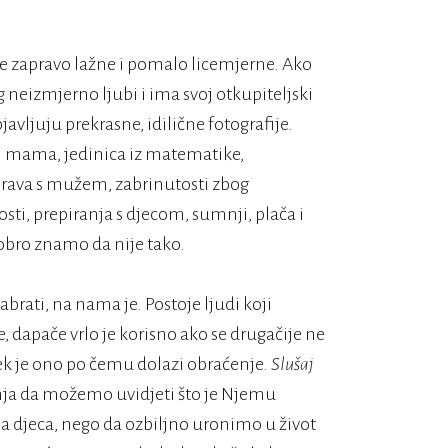
ve zapravo lažne i pomalo licemjerne. Ako
neizmjerno ljubi i ima svoj otkupiteljski
avljuju prekrasne, idilične fotografije.
h mama, jedinica iz matematike,
sprava s mužem, zabrinutosti zbog
sti, prepiranja s djecom, sumnji, plača i
 Dobro znamo da nije tako.
brati, na nama je. Postoje ljudi koji
še, dapače vrlo je korisno ako se drugačije ne
ijek je ono po čemu dolazi obraćenje.
Slušaj
ja da možemo uvidjeti što je Njemu
a djeca, nego da ozbiljno uronimo u život