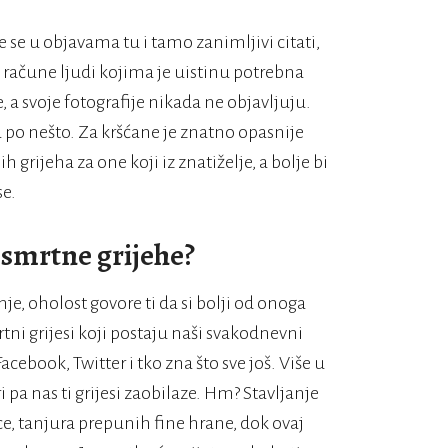
se u objavama tu i tamo zanimljivi citati,
o račune ljudi kojima je uistinu potrebna
e, a svoje fotografije nikada ne objavljuju.
a po nešto. Za kršćane je znatno opasnije
 grijeha za one koji iz znatiželje, a bolje bi
se.
 smrtne grijehe?
nje, oholost govore ti da si bolji od onoga
tni grijesi koji postaju naši svakodnevni
book, Twitter i tko zna što sve još. Više u
 pa nas ti grijesi zaobilaze. Hm? Stavljanje
ce, tanjura prepunih fine hrane, dok ovaj