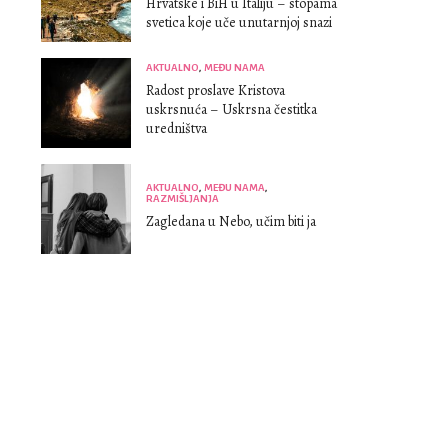
Hrvatske i BiH u Italiju – stopama
svetica koje uče unutarnjoj snazi
AKTUALNO
,
MEĐU NAMA
Radost proslave Kristova
uskrsnuća – Uskrsna čestitka
uredništva
AKTUALNO
,
MEĐU NAMA
,
RAZMIŠLJANJA
Zagledana u Nebo, učim biti ja