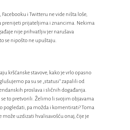
cebooku i Twitteru ne vide ništa loše,
u prenijeti prijateljima i znancima. Nekima
ađaje nije prihvatljiv jer narušava
 to se nipošto ne upuštaju.
aju kršćanske stavove, kako je vrlo opasno
 oglušujemo pa su se „statusi“ zapalili od
rođendanskih proslava i sličnih događanja.
se to pretvorili. Želimo li svojim objavama
e to pogledati, pa možda i komentirati? Toma
e može uzdizati hvalisavošću onaj, čije je