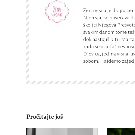
Žena vrsna je dragocjena
Njen sjaj se povećava do
školjci Njegova Presveto
svakim danom tome teži. 
dok nastojiš biti i Marta
kada se osjećaš nesposo
Djevica, jedina vrsna, u
sobom. Hajdemo zajedno
Pročitajte još