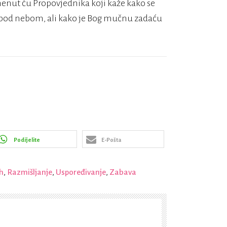
omenut ću Propovjednika koji kaže kako se
va pod nebom, ali kako je Bog mučnu zadaću
Podijelite
E-Pošta
h
,
Razmišljanje
,
Uspoređivanje
,
Zabava