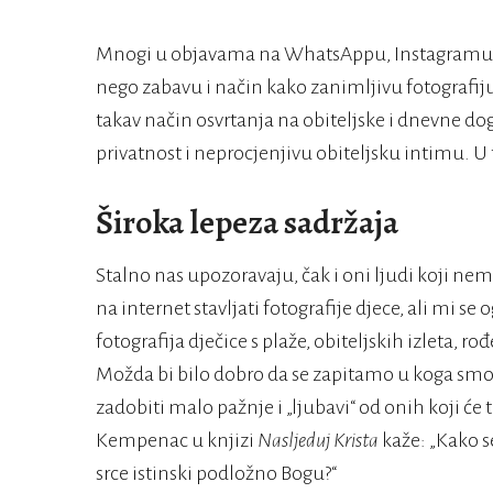
Mnogi u objavama na WhatsAppu, Instagramu, Fa
nego zabavu i način kako zanimljivu fotografij
takav način osvrtanja na obiteljske i dnevne dog
privatnost i neprocjenjivu obiteljsku intimu. U
Široka lepeza sadržaja
Stalno nas upozoravaju, čak i oni ljudi koji nem
na internet stavljati fotografije djece, ali mi se
fotografija dječice s plaže, obiteljskih izleta, 
Možda bi bilo dobro da se zapitamo u koga smo 
zadobiti malo pažnje i „ljubavi“ od onih koji ć
Kempenac u knjizi
Nasljeduj Krista
kaže: „Kako s
srce istinski podložno Bogu?“