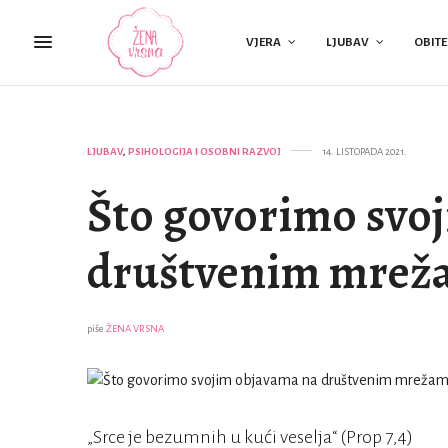
VJERA
LJUBAV
OBITE
LJUBAV
,
PSIHOLOGIJA I OSOBNI RAZVOJ
14. LISTOPADA 2021.
Što govorimo svo
društvenim mrež
piše
ŽENA VRSNA
„Srce je bezumnih u kući veselja“ (Prop 7,4)