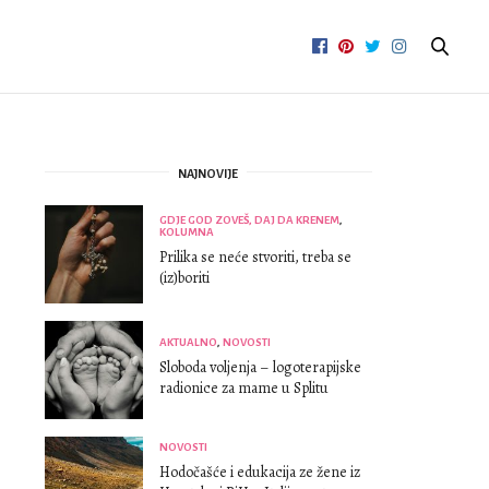
NAJNOVIJE
GDJE GOD ZOVEŠ, DAJ DA KRENEM
,
KOLUMNA
Prilika se neće stvoriti, treba se
(iz)boriti
AKTUALNO
,
NOVOSTI
Sloboda voljenja – logoterapijske
radionice za mame u Splitu
NOVOSTI
Hodočašće i edukacija ze žene iz