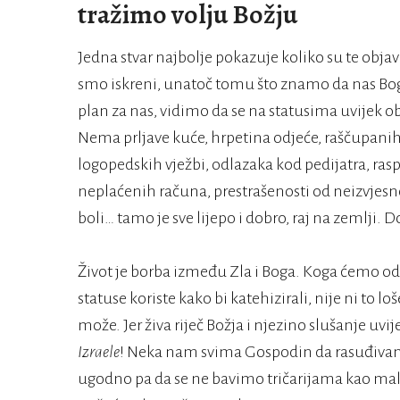
tražimo volju Božju
Jedna stvar najbolje pokazuje koliko su te obja
smo iskreni, unatoč tomu što znamo da nas Bog 
plan za nas, vidimo da se na statusima uvijek obj
Nema prljave kuće, hrpetina odjeće, raščupani
logopedskih vježbi, odlazaka kod pedijatra, ra
neplaćenih računa, prestrašenosti od neizvjesno
boli… tamo je sve lijepo i dobro, raj na zemlji.
Život je borba između Zla i Boga. Koga ćemo oda
statuse koriste kako bi katehizirali, nije ni to lo
može. Jer živa riječ Božja i njezino slušanje uv
Izraele
! Neka nam svima Gospodin da rasuđivan
ugodno pa da se ne bavimo tričarijama kao mal