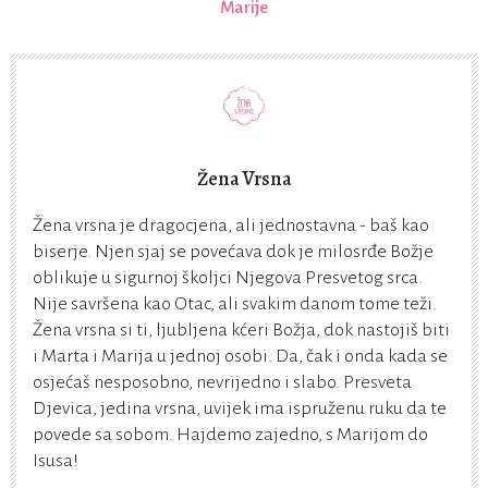
Marije
Žena Vrsna
Žena vrsna je dragocjena, ali jednostavna - baš kao
biserje. Njen sjaj se povećava dok je milosrđe Božje
oblikuje u sigurnoj školjci Njegova Presvetog srca.
Nije savršena kao Otac, ali svakim danom tome teži.
Žena vrsna si ti, ljubljena kćeri Božja, dok nastojiš biti
i Marta i Marija u jednoj osobi. Da, čak i onda kada se
osjećaš nesposobno, nevrijedno i slabo. Presveta
Djevica, jedina vrsna, uvijek ima ispruženu ruku da te
povede sa sobom. Hajdemo zajedno, s Marijom do
Isusa!