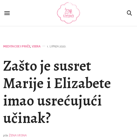
MEDITACIJE I PRIČE
,
VJERA
1. LIPNJA 2020.
Zašto je susret
Marije i Elizabete
imao usrećujući
učinak?
piše
ŽENA VRSNA