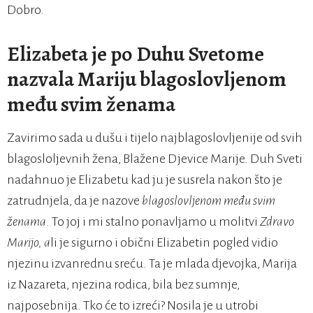
Dobro.
Elizabeta je po Duhu Svetome
nazvala Mariju blagoslovljenom
među svim ženama
Zavirimo sada u dušu i tijelo najblagoslovljenije od svih
blagosloljevnih žena, Blažene Djevice Marije. Duh Sveti
nadahnuo je Elizabetu kad ju je susrela nakon što je
zatrudnjela, da je nazove
blagoslovljenom među svim
ženama
. To joj i mi stalno ponavljamo u molitvi
Zdravo
Marijo, a
li je sigurno i obični Elizabetin pogled vidio
njezinu izvanrednu sreću. Ta je mlada djevojka, Marija
iz Nazareta, njezina rodica, bila bez sumnje,
najposebnija. Tko će to izreći? Nosila je u utrobi