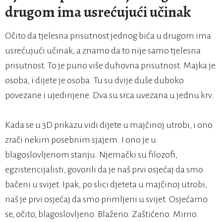
drugom ima usrećujući učinak
Očito da tjelesna prisutnost jednog bića u drugom ima
usrećujući učinak, a znamo da to nije samo tjelesna
prisutnost. To je puno više duhovna prisutnost. Majka je
osoba, i dijete je osoba. Tu su dvije duše duboko
povezane i ujedinjene. Dva su srca uvezana u jednu krv.
Kada se u 3D prikazu vidi dijete u majčinoj utrobi, i ono
zrači nekim posebnim sjajem. I ono je u
blagoslovljenom stanju. Njemački su filozofi,
egzistencijalisti, govorili da je naš prvi osjećaj da smo
bačeni u svijet. Ipak, po slici djeteta u majčinoj utrobi,
naš je prvi osjećaj da smo primljeni u svijet. Osjećamo
se, očito, blagoslovljeno. Blaženo. Zaštićeno. Mirno.