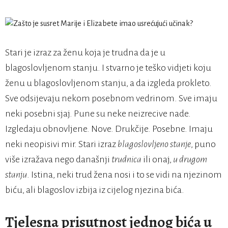
Stari je izraz za ženu koja je trudna da je u
blagoslovljenom stanju. I stvarno je teško vidjeti koju
ženu u blagoslovljenom stanju, a da izgleda prokleto.
Sve odsijevaju nekom posebnom vedrinom. Sve imaju
neki posebni sjaj. Pune su neke neizrecive nade.
Izgledaju obnovljene. Nove. Drukčije. Posebne. Imaju
neki neopisivi mir. Stari izraz
blagoslovljeno stanje
, puno
više izražava nego današnji
trudnica
ili onaj,
u drugom
stanju
. Istina, neki trud žena nosi i to se vidi na njezinom
biću, ali blagoslov izbija iz cijelog njezina bića.
Tjelesna prisutnost jednog bića u