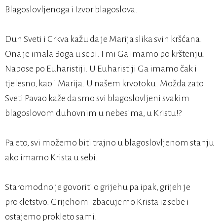
Blagoslovljenoga i Izvor blagoslova.
Duh Sveti i Crkva kažu da je Marija slika svih kršćana.
Ona je imala Boga u sebi. I mi Ga imamo po krštenju.
Napose po Euharistiji. U Euharistiji Ga imamo čak i
tjelesno, kao i Marija. U našem krvotoku. Možda zato
Sveti Pavao kaže da smo svi blagoslovljeni svakim
blagoslovom duhovnim u nebesima, u Kristu!?
Pa eto, svi možemo biti trajno u blagoslovljenom stanju
ako imamo Krista u sebi.
Staromodno je govoriti o grijehu pa ipak, grijeh je
prokletstvo. Grijehom izbacujemo Krista iz sebe i
ostajemo prokleto sami.