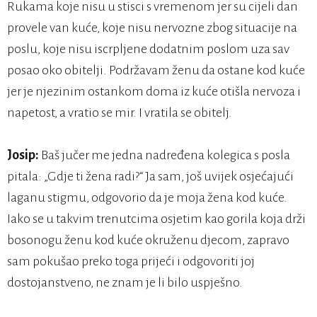
Rukama koje nisu u stisci s vremenom jer su cijeli dan
provele van kuće, koje nisu nervozne zbog situacije na
poslu, koje nisu iscrpljene dodatnim poslom uza sav
posao oko obitelji. Podržavam ženu da ostane kod kuće
jer je njezinim ostankom doma iz kuće otišla nervoza i
napetost, a vratio se mir. I vratila se obitelj.
Josip:
Baš jučer me jedna nadređena kolegica s posla
pitala: „Gdje ti žena radi?“ Ja sam, još uvijek osjećajući
laganu stigmu, odgovorio da je moja žena kod kuće.
Iako se u takvim trenutcima osjetim kao gorila koja drži
bosonogu ženu kod kuće okruženu djecom, zapravo
sam pokušao preko toga prijeći i odgovoriti joj
dostojanstveno, ne znam je li bilo uspješno.