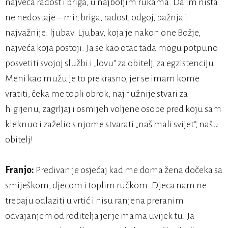
najveća radost i briga, u najboljim rukama. Da im ništa
ne nedostaje – mir, briga, radost, odgoj, pažnja i
najvažnije: ljubav. Ljubav, koja je nakon one Božje,
najveća koja postoji. Ja se kao otac tada mogu potpuno
posvetiti svojoj službi i „lovu“ za obitelj, za egzistenciju.
Meni kao mužu je to prekrasno, jer se imam kome
vratiti, čeka me topli obrok, najnužnije stvari za
higijenu, zagrljaj i osmijeh voljene osobe pred koju sam
kleknuo i zaželio s njome stvarati „naš mali svijet“, našu
obitelj!
Franjo:
Predivan je osjećaj kad me doma žena dočeka sa
smiješkom, djecom i toplim ručkom. Djeca nam ne
trebaju odlaziti u vrtić i nisu ranjena preranim
odvajanjem od roditelja jer je mama uvijek tu. Ja