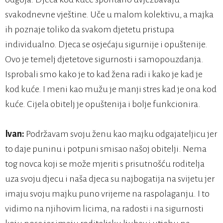
svakodnevne vještine. Uče u malom kolektivu, a majka
ih poznaje toliko da svakom djetetu pristupa
individualno. Djeca se osjećaju sigurnije i opuštenije.
Ovo je temelj djetetove sigurnosti i samopouzdanja.
Isprobali smo kako je to kad žena radi i kako je kad je
kod kuće. I meni kao mužu je manji stres kad je ona kod
kuće. Cijela obitelj je opuštenija i bolje funkcionira.
Ivan:
Podržavam svoju ženu kao majku odgajateljicu jer
to daje puninu i potpuni smisao našoj obitelji. Nema
tog novca koji se može mjeriti s prisutnošću roditelja
uza svoju djecu i naša djeca su najbogatija na svijetu jer
imaju svoju majku puno vrijeme na raspolaganju. I to
vidimo na njihovim licima, na radosti i na sigurnosti