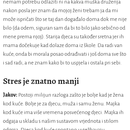
nemam potrebu odlaziti ni na kakva muška druženja
nakon posla jer znam da mojoj ženi trebam ja da mi
može ispričati što se taj dan događalo doma dok me nije
bilo (da odem, siguran sam da bi to bilo jako sebično od
mene prema njoj). Starija djeca su također sretna jer ih
mama dočekuje kad dolaze doma iz škole. Da radi van
kuće, onda bi morala posao odrađivati i još doma sve što
i sad radi, a ne znam kako bi to uspjela i ostala pri sebi.
Stres je znatno manji
Jakov:
Postoji milijun razloga zašto je bolje kad je žena
kod kuće. Bolje je za djecu, muža i samu ženu. Majka
kod kuće ima više vremena posvećenog djeci. Majka ih
odgaja u skladu s našim sustavom vrjednota i stilom
odgoja. Djeca kod kuće spontano uvježbavaju