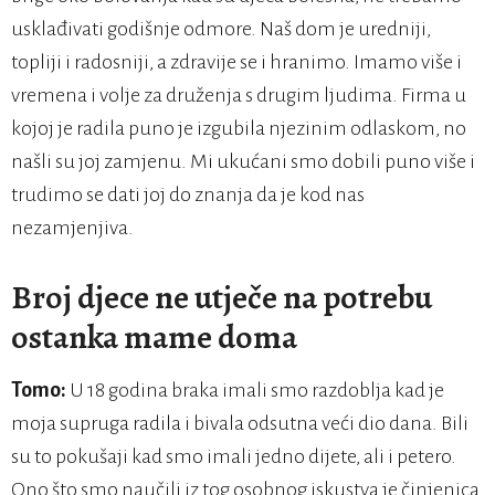
usklađivati godišnje odmore. Naš dom je uredniji,
topliji i radosniji, a zdravije se i hranimo. Imamo više i
vremena i volje za druženja s drugim ljudima. Firma u
kojoj je radila puno je izgubila njezinim odlaskom, no
našli su joj zamjenu. Mi ukućani smo dobili puno više i
trudimo se dati joj do znanja da je kod nas
nezamjenjiva.
Broj djece ne utječe na potrebu
ostanka mame doma
Tomo:
U 18 godina braka imali smo razdoblja kad je
moja supruga radila i bivala odsutna veći dio dana. Bili
su to pokušaji kad smo imali jedno dijete, ali i petero.
Ono što smo naučili iz tog osobnog iskustva je činjenica