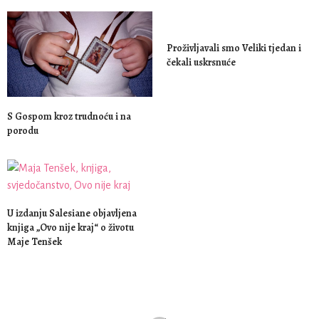
Proživljavali smo Veliki tjedan i
čekali uskrsnuće
S Gospom kroz trudnoću i na
porodu
U izdanju Salesiane objavljena
knjiga „Ovo nije kraj“ o životu
Maje Tenšek