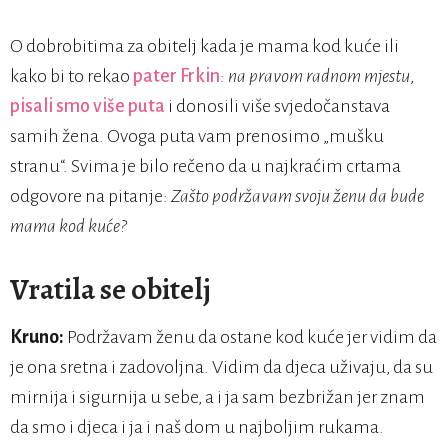
O dobrobitima za obitelj kada je mama kod kuće ili
kako bi to rekao
pater Frkin
:
na
pravom
radnom
mjestu
,
pisali smo više puta
i donosili više svjedočanstava
samih žena. Ovoga puta vam prenosimo „mušku
stranu“. Svima je bilo rečeno da u najkraćim crtama
odgovore na pitanje:
Zašto podržavam svoju ženu da bude
mama kod kuće?
Vratila se obitelj
Kruno:
Podržavam ženu da ostane kod kuće jer vidim da
je ona sretna i zadovoljna. Vidim da djeca uživaju, da su
mirnija i sigurnija u sebe, a i ja sam bezbrižan jer znam
da smo i djeca i ja i naš dom u najboljim rukama.