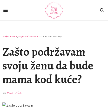
MEĐU NAMA
,
SVJEDOČANSTVA
1. KOLOVOZA 2019.
Zašto podržavam
svoju ženu da bude
mama kod kuće?
piše
MAJA TENŠEK