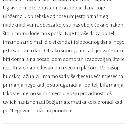
Uglavnom je to opuštenije razdoblje dana koje
ulažemo u obiteljske odnose umjesto prijašnjeg
nadoknađivanja obveza koje su nas oboje čekale nakon
što umorni dođemo s posla. Nije to više da za obitelj
imamo samo mali dio vikenda ili slobodnog dana, nego
je to sad svaki dan. Otkako supruga ne radi jedva čekam
biti doma, a na posao idem odmoran i zadovoljan, što je
rezultiralo napredovanjem i većom plaćom. Po našoj
ljudskoj računici, imamo sad više djece i veća mjesečna
primanja nego kad je supruga radila i obitelj bila manja.
Iako vjerujemo svim srcem u Božju providnost, još
uvijek nas iznenadi Božja matematika koja proradi kad
po Njegovom složimo prioritete.