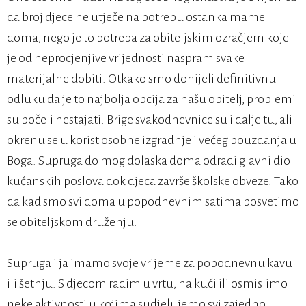
da broj djece ne utječe na potrebu ostanka mame
doma, nego je to potreba za obiteljskim ozračjem koje
je od neprocjenjive vrijednosti naspram svake
materijalne dobiti. Otkako smo donijeli definitivnu
odluku da je to najbolja opcija za našu obitelj, problemi
su počeli nestajati. Brige svakodnevnice su i dalje tu, ali
okrenu se u korist osobne izgradnje i većeg pouzdanja u
Boga. Supruga do mog dolaska doma odradi glavni dio
kućanskih poslova dok djeca završe školske obveze. Tako
da kad smo svi doma u popodnevnim satima posvetimo
se obiteljskom druženju.
Supruga i ja imamo svoje vrijeme za popodnevnu kavu
ili šetnju. S djecom radim u vrtu, na kući ili osmislimo
neke aktivnosti u kojima sudjelujemo svi zajedno.