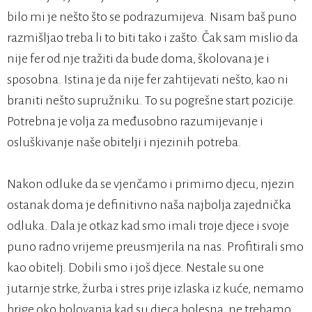
bilo mi je nešto što se podrazumijeva. Nisam baš puno
razmišljao treba li to biti tako i zašto. Čak sam mislio da
nije fer od nje tražiti da bude doma, školovana je i
sposobna. Istina je da nije fer zahtijevati nešto, kao ni
braniti nešto supružniku. To su pogrešne start pozicije.
Potrebna je volja za međusobno razumijevanje i
osluškivanje naše obitelji i njezinih potreba.
Nakon odluke da se vjenčamo i primimo djecu, njezin
ostanak doma je definitivno naša najbolja zajednička
odluka. Dala je otkaz kad smo imali troje djece i svoje
puno radno vrijeme preusmjerila na nas. Profitirali smo
kao obitelj. Dobili smo i još djece. Nestale su one
jutarnje strke, žurba i stres prije izlaska iz kuće, nemamo
brige oko bolovanja kad su djeca bolesna, ne trebamo