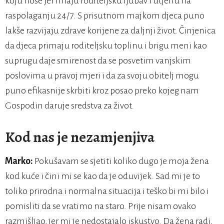
koju nose jer imaju roditeljsku ljubav i utjehu na
raspolaganju 24/7. S prisutnom majkom djeca puno
lakše razvijaju zdrave korijene za daljnji život. Činjenica
da djeca primaju roditeljsku toplinu i brigu meni kao
suprugu daje smirenost da se posvetim vanjskim
poslovima u pravoj mjeri i da za svoju obitelj mogu
puno efikasnije skrbiti kroz posao preko kojeg nam
Gospodin daruje sredstva za život.
Kod nas je nezamjenjiva
Marko:
Pokušavam se sjetiti koliko dugo je moja žena
kod kuće i čini mi se kao da je oduvijek. Sad mi je to
toliko prirodna i normalna situacija i teško bi mi bilo i
pomisliti da se vratimo na staro. Prije nisam ovako
razmišljao, jer mi je nedostajalo iskustvo. Da žena radi,