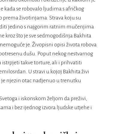
me kada se robovalo ljudima s afričkog
o prema životinjama. Strava koju su
rediti jedino s najgorim ratnim mučenjima
ome kroz što je sve sedmogodišnja Bakhita
, nemoguće je. Živopisni opisi života robova
 potresenu dušu. Poput nekog nestvarnog
rpjeti takve torture, ali i prihvatiti
emilosrdan. U stravi u kojoj Bakhita živi
oj je njezin otac nadjenuo u trenutku
Svetoga i iskonskom željom da preživi,
ma i bez ijednog izvora ljudske utjehe i