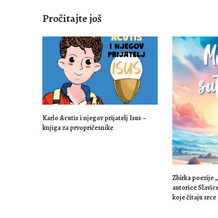
Pročitajte još
Karlo Acutis i njegov prijatelj Isus –
knjiga za prvopričesnike
Zbirka poezije
autorice Slavic
koje čitaju srce