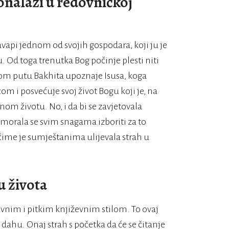
onalazi u redovničkoj
avapi jednom od svojih gospodara, koji ju je
u. Od toga trenutka Bog počinje plesti niti
tom putu Bakhita upoznaje Isusa, koga
m i posvećuje svoj život Bogu koji je, na
nom životu. No, i da bi se zavjetovala
 morala se svim snagama izboriti za to
 čime je sumještanima ulijevala strah u
u života
nim i pitkim književnim stilom. To ovaj
 dahu. Onaj strah s početka da će se čitanje