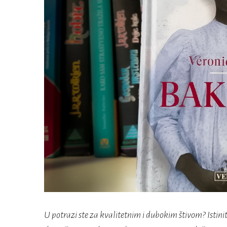
U potrazi ste za kvalitetnim i dubokim štivom? Istinit