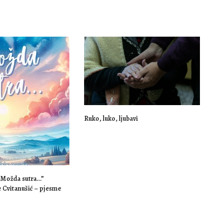
Ruko, luko, ljubavi
 „Možda sutra…”
e Cvitanušić – pjesme