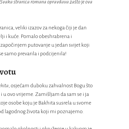
. Svaka stranica romana opravdava zašto je ova
nica, veliki izazov za nekoga čiji je dan
ji i kuće. Pomalo obeshrabrena i
, započinjem putovanje u jedan svijet koji
 se samo prevarila i podcijenila!
ivotu
hita
, osjećam duboku zahvalnost Bogu što
i u ovo vrijeme. Zamišljam da sam se i ja
 koje osobe koju je Bakhita susrela u svome
 od lagodnog života koji mi poznajemo.
o pomalo okolnosti i okruženje u kakvom je