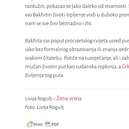
razdužiti, pokazao se jako daleko od stvarnosti. S
vas Bakhitin život i trpljenje vodi u duboko prom
nam se sve čini beznadno i zlo.
Bakhita vas poput procvjetalog cvijeta usred p
iako bez formalnog obrazovanja ili znanja ijedno
svakom čitatelju. Potiče na suosjećanje, ali i z
mučan životni put kao sudanska ropkinja, a
Cr
življenja tog puta.
Livija Rogulj –
Žena vrsna
Foto: Livija Rogulj