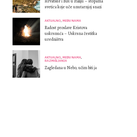
Hrvatske i BiH u Italiju – stopama
svetica koje uče unutarnjoj snazi
AKTUALNO
,
MEĐU NAMA
Radost proslave Kristova
uskrsnuća – Uskrsna čestitka
uredništva
AKTUALNO
,
MEĐU NAMA
,
RAZMIŠLJANJA
Zagledana u Nebo, učim biti ja