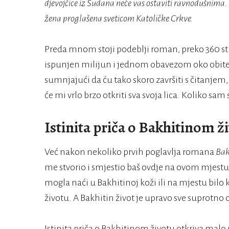
djevojčice iz Sudana neće vas ostaviti ravnodušnima
žena proglašena sveticom Katoličke Crkve.
Preda mnom stoji podeblji roman, preko 360 stra
ispunjen milijun i jednom obavezom oko obitel
sumnjajući da ću tako skoro završiti s čitanjem
će mi vrlo brzo otkriti sva svoja lica. Koliko sam
Istinita priča o Bakhitinom ž
Već nakon nekoliko prvih poglavlja romana
Bak
me stvorio i smjestio baš ovdje na ovom mjestu 
mogla naći u Bakhitinoj koži ili na mjestu bilo
životu. A Bakhitin život je upravo sve suprotno
Istinita priča o Bakhitinom životu otkriva mal