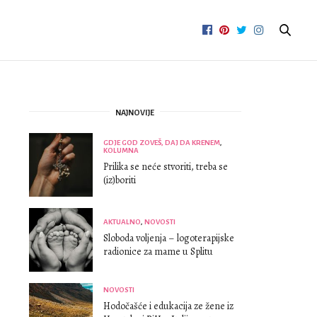
NAJNOVIJE
GDJE GOD ZOVEŠ, DAJ DA KRENEM
,
KOLUMNA
Prilika se neće stvoriti, treba se
(iz)boriti
AKTUALNO
,
NOVOSTI
Sloboda voljenja – logoterapijske
radionice za mame u Splitu
NOVOSTI
Hodočašće i edukacija ze žene iz