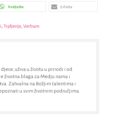
Podijelite
E-Pošta
i
,
Trpljenje
,
Verbum
jece, uživa u životu u prirodi i od
je životna blaga za Medju nama i
stva. Zahvalna na Božjim talentima i
epoznati u svim životnim područjima.