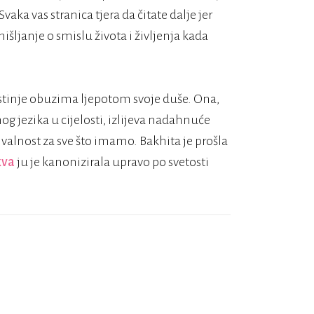
vaka vas stranica tjera da čitate dalje jer
išljanje o smislu života i življenja kada
ustinje obuzima ljepotom svoje duše. Ona,
g jezika u cijelosti, izlijeva nadahnuće
ahvalnost za sve što imamo. Bakhita je prošla
kva
ju je kanonizirala upravo po svetosti