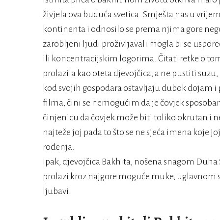
živjela ova buduća svetica. Smješta nas u vrije
kontinenta i odnosilo se prema njima gore neg
zarobljeni ljudi proživljavali mogla bi se uspo
ili koncentracijskim logorima. Čitati retke o t
prolazila kao oteta djevojčica, a ne pustiti suzu
kod svojih gospodara ostavljaju dubok dojam i
filma, čini se nemogućim da je čovjek sposoban ist
činjenicu da čovjek može biti toliko okrutan i n
najteže joj pada to što se ne sjeća imena koje j
rođenja.
Ipak, djevojčica Bakhita, nošena snagom Duha 
prolazi kroz najgore moguće muke, uglavnom sa
ljubavi.