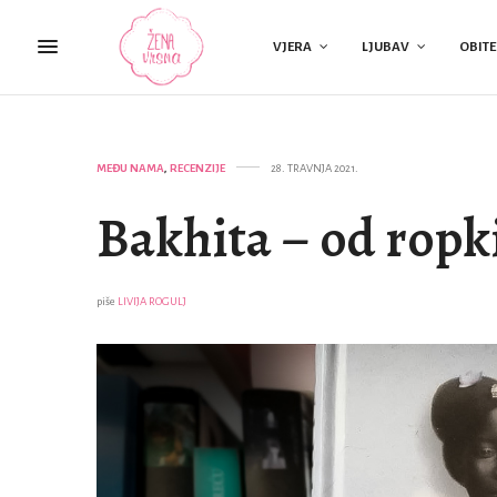
VJERA
LJUBAV
OBITE
MEĐU NAMA
,
RECENZIJE
28. TRAVNJA 2021.
Bakhita – od ropki
piše
LIVIJA ROGULJ