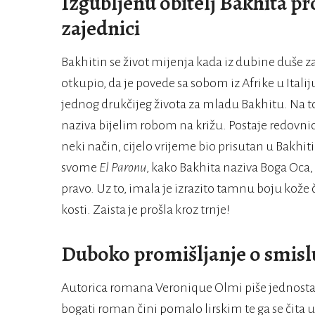
Izgubljenu obitelj Bakhita pr
zajednici
Bakhitin se život mijenja kada iz dubine duše z
otkupio, da je povede sa sobom iz Afrike u Italij
jednog drukčijeg života za mladu Bakhitu. Na 
naziva bijelim robom na križu. Postaje redovnico
neki način, cijelo vrijeme bio prisutan u Bakhiti
svome
El Paronu
, kako Bakhita naziva Boga Oca,
pravo. Uz to, imala je izrazito tamnu boju kože
kosti. Zaista je prošla kroz trnje!
Duboko promišljanje o smisl
Autorica romana Veronique Olmi piše jednostav
bogati roman čini pomalo lirskim te ga se čita u