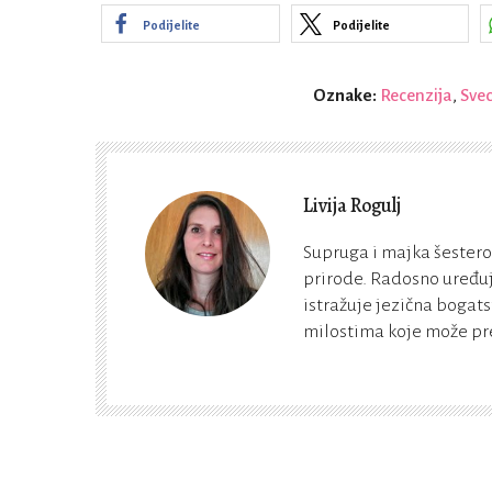
Podijelite
Podijelite
Oznake:
Recenzija
,
Svec
Livija Rogulj
Supruga i majka šestero d
prirode. Radosno uređu
istražuje jezična bogat
milostima koje može pr