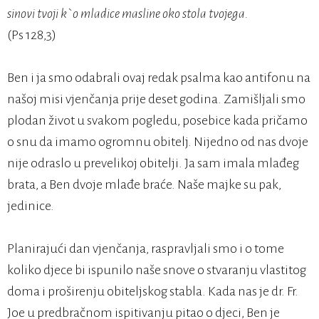
sinovi tvoji k`o mladice masline oko stola tvojega.
(Ps 128,3)
Ben i ja smo odabrali ovaj redak psalma kao antifonu na
našoj misi vjenčanja prije deset godina. Zamišljali smo
plodan život u svakom pogledu, posebice kada pričamo
o snu da imamo ogromnu obitelj. Nijedno od nas dvoje
nije odraslo u prevelikoj obitelji. Ja sam imala mlađeg
brata, a Ben dvoje mlađe braće. Naše majke su pak,
jedinice.
Planirajući dan vjenčanja, raspravljali smo i o tome
koliko djece bi ispunilo naše snove o stvaranju vlastitog
doma i proširenju obiteljskog stabla. Kada nas je dr. Fr.
Joe u predbračnom ispitivanju pitao o djeci, Ben je