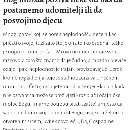
postanemo udomitelji ili da
posvojimo djecu
Mnogi parovi koji se bore s neplodnošću neće nikad
pričati o svojoj tuzi zato što je ona toliko osobna i teško
je uopće o tome pričati. Mi ovo ne nudimo kao svrhu
razgovora zato što znamo da je čudno, a možda i previše
odaje. Ipak, neplodnost je trajan, prevladavajući uzrok
kroničnog žaljenja koje se stalno zadržava u nečijem
umu i srcu. Čežnja za djetetom ili više djece koja nikada
nije ostvarena može se proživjeti kroz plač i očajničke
molbe Bogu. Imamo potrebu pitati „zašto“ umjesto da
samo predamo svoju plodnost Bogu, uvijek sa željom i
otvorenim srcem, uvijek govoreći: „Da, Gospodine.