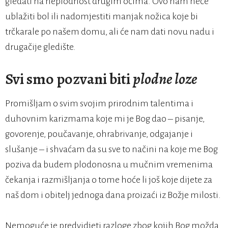
gledati na neplodnost drugim očima. Ovo nam neće
ublažiti bol ili nadomjestiti manjak nožica koje bi
trčkarale po našem domu, ali će nam dati novu nadu i
drugačije gledište.
Svi smo pozvani biti
plodne loze
Promišljam o svim svojim prirodnim talentima i
duhovnim karizmama koje mi je Bog dao – pisanje,
govorenje, poučavanje, ohrabrivanje, odgajanje i
slušanje – i shvaćam da su sve to načini na koje me Bog
poziva da budem plodonosna u mučnim vremenima
čekanja i razmišljanja o tome hoće li još koje dijete za
naš dom i obitelj jednoga dana proizaći iz Božje milosti.
Nemoguće je predvidjeti razloge zbog kojih Bog možda