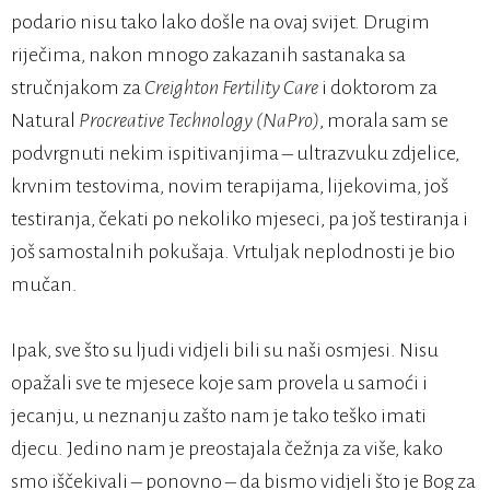
podario nisu tako lako došle na ovaj svijet. Drugim
riječima, nakon mnogo zakazanih sastanaka sa
stručnjakom za
Creighton Fertility Care
i doktorom za
Natural
Procreative Technology (NaPro)
, morala sam se
podvrgnuti nekim ispitivanjima – ultrazvuku zdjelice,
krvnim testovima, novim terapijama, lijekovima, još
testiranja, čekati po nekoliko mjeseci, pa još testiranja i
još samostalnih pokušaja. Vrtuljak neplodnosti je bio
mučan.
Ipak, sve što su ljudi vidjeli bili su naši osmjesi. Nisu
opažali sve te mjesece koje sam provela u samoći i
jecanju, u neznanju zašto nam je tako teško imati
djecu. Jedino nam je preostajala čežnja za više, kako
smo iščekivali – ponovno – da bismo vidjeli što je Bog za