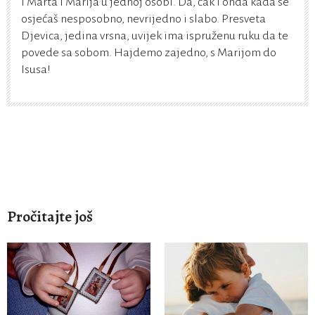
i Marta i Marija u jednoj osobi. Da, čak i onda kada se
osjećaš nesposobno, nevrijedno i slabo. Presveta
Djevica, jedina vrsna, uvijek ima ispruženu ruku da te
povede sa sobom. Hajdemo zajedno, s Marijom do
Isusa!
Pročitajte još