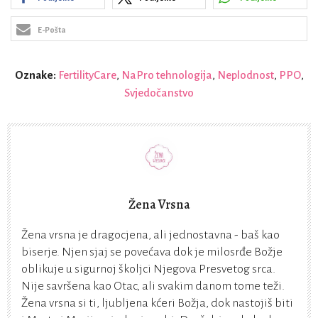
E-Pošta
Oznake:
FertilityCare
,
NaPro tehnologija
,
Neplodnost
,
PPO
,
Svjedočanstvo
Žena Vrsna
Žena vrsna je dragocjena, ali jednostavna - baš kao
biserje. Njen sjaj se povećava dok je milosrđe Božje
oblikuje u sigurnoj školjci Njegova Presvetog srca.
Nije savršena kao Otac, ali svakim danom tome teži.
Žena vrsna si ti, ljubljena kćeri Božja, dok nastojiš biti