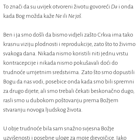
To znači da su uvijek otvoreni životu govoreći
Da
i onda
kada Bog možda kaže
Ne
ili
Ne još
.
Ben i ja smo došli da bismo vidjeli zašto Crkva ima tako
krasnu viziju plodnosti i reprodukcije, zato što to živimo
svakoga dana. Nikada nismo koristili niti jednu vrstu
kontracepcije i nikada nismo pokušavali doći do
trudnoće umjetnim sredstvima. Zato što smo dopustili
Bogu da nas vodi, posebice onda kada smo bili spremni
za drugo dijete, ali smo trebali čekati beskonačno dugo,
rasli smo u dubokom poštovanju prema Božjem
stvaranju novoga ljudskog života.
U obje trudnoće bila sam snažno svjesna Božje
uzvišenosti i posebne uloge za moje djevojčice. Iako