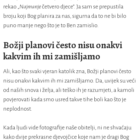
rekao „
Najmanje
četvero djece“. Ja sam se prepustila
broju koji Bog planira za nas, sigurna da to ne bi bilo
puno manje nego što je to Ben zamislio.
Božji planovi često nisu onakvi
kakvim ih mi zamišljamo
Ali, kao što svaki vjeran katolik zna, Božji planovi često
nisu onakvi kakvim ih mi zamišljamo. Da, uvijek su veći
od naših snova i želja, ali teško ih je razumjeti, a kamoli
povjerovati kada smo usred takve tihe boli kao što je
neplodnost.
Kada ljudi vide fotografije naše obitelji, ni ne shvaćaju
kako dvije prekrasne djevojčice koje nam je dragi Bog