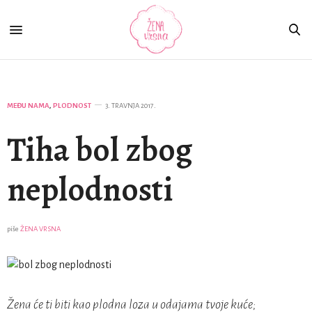
MEĐU NAMA
,
PLODNOST
3. TRAVNJA 2017.
Tiha bol zbog
neplodnosti
piše
ŽENA VRSNA
Žena će ti biti kao plodna loza u odajama tvoje kuće;