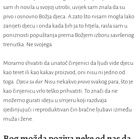
sam ih nosila u svojoj utrobi, uvijek sam znala da su
prvo i osnovno Božja djeca. A zato što nisam mogla lako
zanijeti djecu i onda kada bih ja to htjela, rasla sam u
poniznosti popuštanja prema Božjem izboru savršenog
trenutka. Ne svojega.
Moramo shvatiti da unatoč činjenici da ljudi vide djecu
kao teret ili kao kakav proizvod, oni nisu ni jedno od
toga.
Djeca su dar.
Nisu nekakvo
pravo
svakog para, što je
kao činjenicu vrlo teško prihvatiti. To znači da ne
možemo gurati ideju u smjeru koji razdvaja
sjedinjujući i reproduktivan čin bračne ljubavi između
muža i žene.
Bog možda poziva neke od nas da