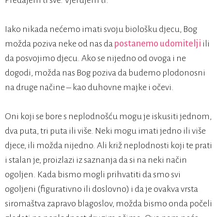
Predajem ti sve. Vjerujem ti.“
Iako nikada nećemo imati svoju biološku djecu, Bog
možda poziva neke od nas da
postanemo udomitelji
ili
da posvojimo djecu. Ako se nijedno od ovoga i ne
dogodi, možda nas Bog poziva da budemo plodonosni
na druge načine – kao duhovne majke i očevi.
Oni koji se bore s neplodnošću mogu je iskusiti jednom,
dva puta, tri puta ili više. Neki mogu imati jedno ili više
djece, ili možda nijedno. Ali križ neplodnosti koji te prati
i stalan je, proizlazi iz saznanja da si na neki način
ogoljen. Kada bismo mogli prihvatiti da smo svi
ogoljeni (figurativno ili doslovno) i da je ovakva vrsta
siromaštva zapravo blagoslov, možda bismo onda počeli