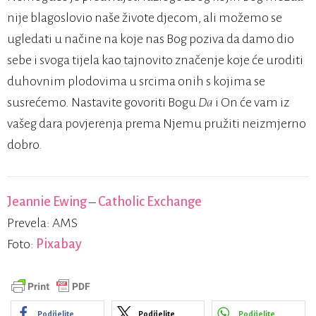
nije blagoslovio naše živote djecom, ali možemo se
ugledati u načine na koje nas Bog poziva da damo dio
sebe i svoga tijela kao tajnovito značenje koje će uroditi
duhovnim plodovima u srcima onih s kojima se
susrećemo. Nastavite govoriti Bogu
Da
i On će vam iz
vašeg dara povjerenja prema Njemu pružiti neizmjerno
dobro.
Jeannie Ewing
–
Catholic Exchange
Prevela: AMS
Foto:
Pixabay
Podijelite
Podijelite
Podijelite