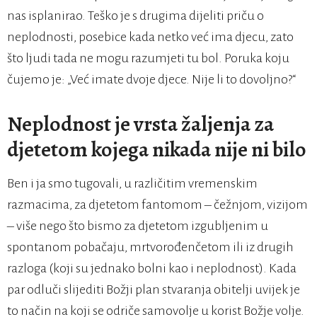
nas isplanirao. Teško je s drugima dijeliti priču o
neplodnosti, posebice kada netko već ima djecu, zato
što ljudi tada ne mogu razumjeti tu bol. Poruka koju
čujemo je: „Već imate dvoje djece. Nije li to dovoljno?“
Neplodnost je vrsta žaljenja za
djetetom kojega nikada nije ni bilo
Ben i ja smo tugovali, u različitim vremenskim
razmacima, za djetetom fantomom – čežnjom, vizijom
– više nego što bismo za djetetom izgubljenim u
spontanom pobačaju, mrtvorođenčetom ili iz drugih
razloga (koji su jednako bolni kao i neplodnost). Kada
par odluči slijediti Božji plan stvaranja obitelji uvijek je
to način na koji se odriče samovolje u korist Božje volje.