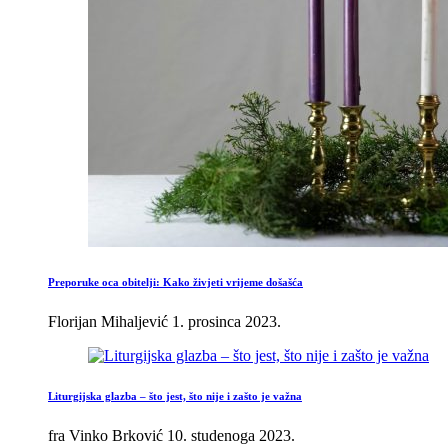
Preporuke oca obitelji: Kako živjeti vrijeme došašća
Florijan Mihaljević
1. prosinca 2023.
Liturgijska glazba – što jest, što nije i zašto je važna
fra Vinko Brković
10. studenoga 2023.