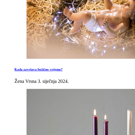
Kada završava božićno vrijeme?
Žena Vrsna
3. siječnja 2024.