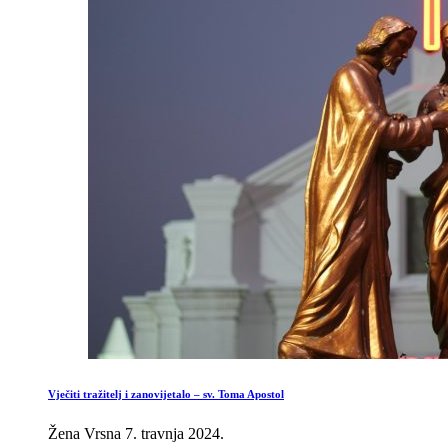
Vječiti tražitelj i zanovijetalo – sv. Toma Apostol
Žena Vrsna
7. travnja 2024.