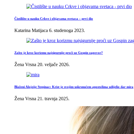
Čistilište u nauku Crkve i objavama svetaca – prvi dio
Katarina Matijaca
6. studenoga 2023.
Zašto je kroz korizmu najsigurnije proći uz Gospin zagovor?
Žena Vrsna
20. veljače 2026.
Blaženi Alojzije Stepinac: Krist je svojim uskrsnućem apostolima udijelio dar mira
Žena Vrsna
21. travnja 2025.