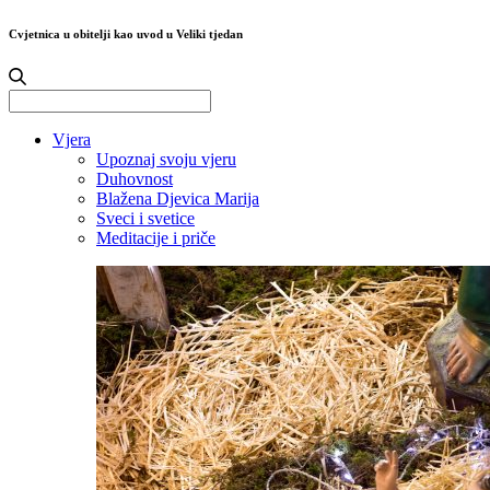
Cvjetnica u obitelji kao uvod u Veliki tjedan
Search
for:
Vjera
Upoznaj svoju vjeru
Duhovnost
Blažena Djevica Marija
Sveci i svetice
Meditacije i priče