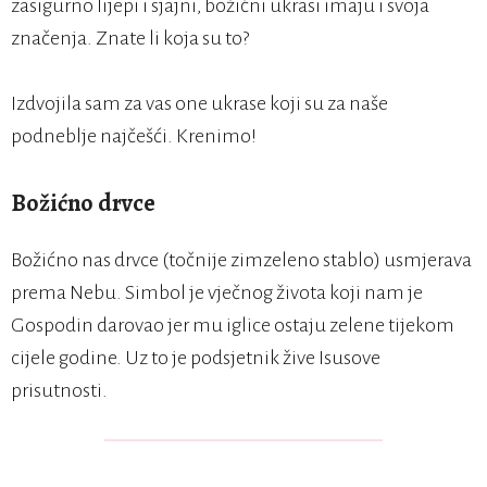
zasigurno lijepi i sjajni, božićni ukrasi imaju i svoja
značenja. Znate li koja su to?
Izdvojila sam za vas one ukrase koji su za naše
podneblje najčešći. Krenimo!
Božićno drvce
Božićno nas drvce (točnije zimzeleno stablo) usmjerava
prema Nebu. Simbol je vječnog života koji nam je
Gospodin darovao jer mu iglice ostaju zelene tijekom
cijele godine. Uz to je podsjetnik žive Isusove
prisutnosti.