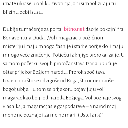
imate ukrase u obliku životinja, oni simboliziraju tu
blizinu bebi Isusu.
Dublje tumačenje za portal
bitno.net
dao je pokojni fra
Bonaventura Duda: „Vol i magarac u božićnom
misteriju imaju mnogo časnije i starije porijeklo. Imaju
mnogo veće značenje. Potječu iz knjige proroka Izaije. U
samom početku svojih proročanstava Izaija upućuje
oštar prijekor Božjem narodu. Prorok spočitava
Izraelcima što se odvrgoše od Boga, što odnemariše
bogoljublje. I u tom se prijekoru pojavljuju vol i
magarac kao bolji od naroda Božjega. Vol poznaje svog
vlasnika, a magarac jasle gospodareve – a narod moj
mene ne poznaje i za me ne mari. (Usp. Iz 1,3)”