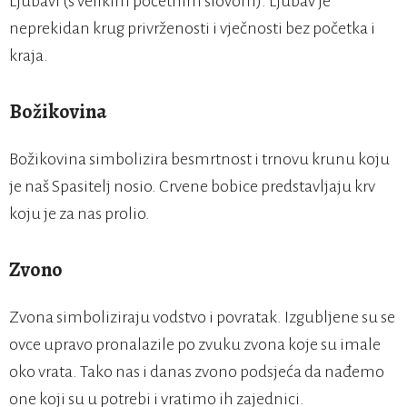
Ljubavi (s velikim početnim slovom). Ljubav je
neprekidan krug privrženosti i vječnosti bez početka i
kraja.
Božikovina
Božikovina simbolizira besmrtnost i trnovu krunu koju
je naš Spasitelj nosio. Crvene bobice predstavljaju krv
koju je za nas prolio.
Zvono
Zvona simboliziraju vodstvo i povratak. Izgubljene su se
ovce upravo pronalazile po zvuku zvona koje su imale
oko vrata. Tako nas i danas zvono podsjeća da nađemo
one koji su u potrebi i vratimo ih zajednici.