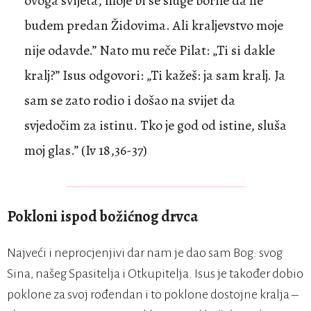
ovoga svijeta, moje bi se sluge borile da ne
budem predan Židovima. Ali kraljevstvo moje
nije odavde.” Nato mu reče Pilat: „Ti si dakle
kralj?” Isus odgovori: „Ti kažeš: ja sam kralj. Ja
sam se zato rodio i došao na svijet da
svjedočim za istinu. Tko je god od istine, sluša
moj glas.” (Iv 18,36-37)
Pokloni ispod božićnog drvca
Najveći i neprocjenjivi dar nam je dao sam Bog: svog
Sina, našeg Spasitelja i Otkupitelja. Isus je također dobio
poklone za svoj rođendan i to poklone dostojne kralja –