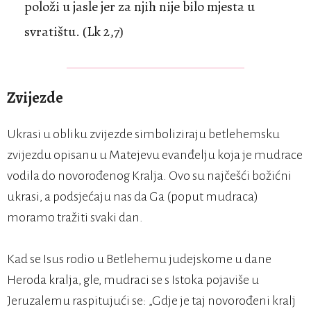
položi u jasle jer za njih nije bilo mjesta u
svratištu. (Lk 2,7)
Zvijezde
Ukrasi u obliku zvijezde simboliziraju betlehemsku
zvijezdu opisanu u Matejevu evanđelju koja je mudrace
vodila do novorođenog Kralja. Ovo su najčešći božićni
ukrasi, a podsjećaju nas da Ga (poput mudraca)
moramo tražiti svaki dan.
Kad se Isus rodio u Betlehemu judejskome u dane
Heroda kralja, gle, mudraci se s Istoka pojaviše u
Jeruzalemu raspitujući se: „Gdje je taj novorođeni kralj