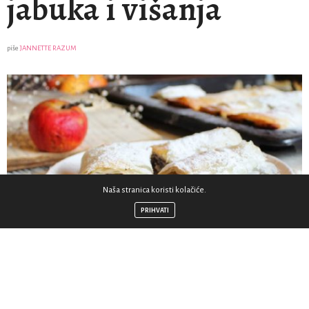
jabuka i višanja
piše
JANNETTE RAZUM
Naša stranica koristi kolačiće.
PRIHVATI
Donosim vam recept za ukusnu i finu savijaču s
makom, jabukama i višnjama. Idealna je za hladne,