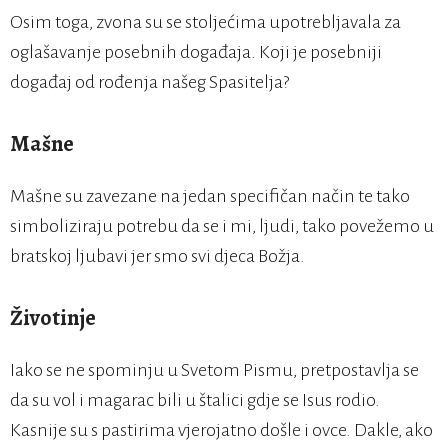
Osim toga, zvona su se stoljećima upotrebljavala za
oglašavanje posebnih događaja. Koji je posebniji
događaj od rođenja našeg Spasitelja?
Mašne
Mašne su zavezane na jedan specifičan način te tako
simboliziraju potrebu da se i mi, ljudi, tako povežemo u
bratskoj ljubavi jer smo svi djeca Božja.
Životinje
Iako se ne spominju u Svetom Pismu, pretpostavlja se
da su vol i magarac bili u štalici gdje se Isus rodio.
Kasnije su s pastirima vjerojatno došle i ovce. Dakle, ako