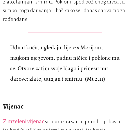
zlato, tamjan i smirnu. Pokloni ispod božićnog drvca su
simbol toga darivanja – baš kako se i danas darivamo za
rođendane.
Uđu u kuću, ugledaju dijete s Marijom,
majkom njegovom, padnu ničice i poklone mu
se. Otvore zatim svoje blago i prinesu mu
darove: zlato, tamjan i smirnu. (Mt 2,11)
Vijenac
Zimzeleni vijenac
simbolizira samu prirodu ljubavi i