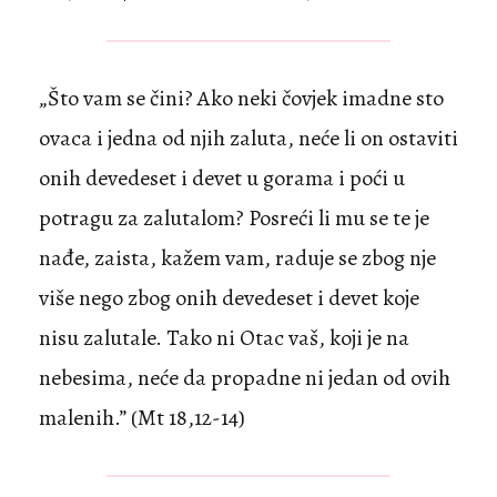
„Što vam se čini? Ako neki čovjek imadne sto
ovaca i jedna od njih zaluta, neće li on ostaviti
onih devedeset i devet u gorama i poći u
potragu za zalutalom? Posreći li mu se te je
nađe, zaista, kažem vam, raduje se zbog nje
više nego zbog onih devedeset i devet koje
nisu zalutale. Tako ni Otac vaš, koji je na
nebesima, neće da propadne ni jedan od ovih
malenih.” (Mt 18,12-14)