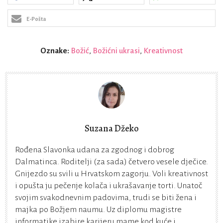
E-Pošta
Oznake:
Božić
,
Božićni ukrasi
,
Kreativnost
Suzana Džeko
Rođena Slavonka udana za zgodnog i dobrog
Dalmatinca. Roditelji (za sada) četvero vesele dječice.
Gnijezdo su svili u Hrvatskom zagorju. Voli kreativnost
i opušta ju pečenje kolača i ukrašavanje torti. Unatoč
svojim svakodnevnim padovima, trudi se biti žena i
majka po Božjem naumu. Uz diplomu magistre
informatike izabire karijeru mame kod kuće i