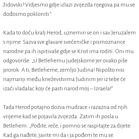
židovski? Vidjesmo gdje izlazi zvijezda njegova pa mu se
dođosmo pokloniti.”
Kada to doču kralj Herod, uznemiri se on i sav Jeruzalem
s njime. Sazva sve glavare svećeničke i pismoznance
narodne pa ih ispitivaše gdje se Krist ima roditi. Oni mu
odgovoriše: „U Betlehemu judejskome jer ovako piše
prorok: A ti, Betleheme, zemljo Judina! Nipošto nisi
najmanji među kneževstvima Judinim jer iz tebe će
izaći vladalac koji će pasti narod moj – Izraela!”
Tada Herod potajno dozva mudrace i razazna od njih
vrijeme kad se pojavila zvijezda. Zatim ih posla u
Betlehem: „Pođite, reče, i pomno se raspitajte za dijete.
Kad ga nađete, javite mi da i ja pođem te mu se