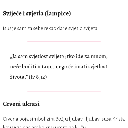
Svijeće i svjetla (lampice)
Isus je sam za sebe rekao da je svjetlo svijeta.
„Ja sam svjetlost svijeta; tko ide za mnom,
neće hoditi u tami, nego će imati svjetlost
života.” (Iv 8,12)
Crveni ukrasi
Crvena boja simbolizira Božju ljubav i ljubav Isusa Krista
koji je za nas prolio krv i umro na križu.