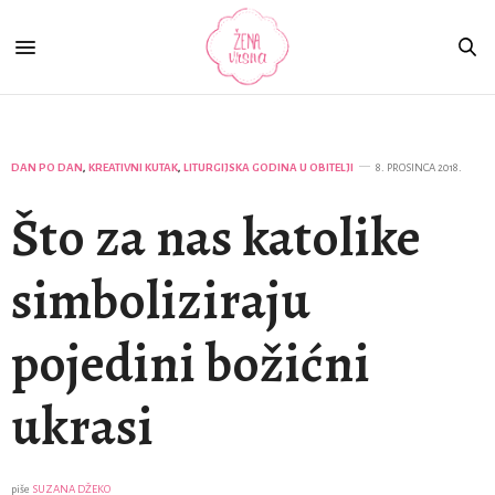
DAN PO DAN
,
KREATIVNI KUTAK
,
LITURGIJSKA GODINA U OBITELJI
8. PROSINCA 2018.
Što za nas katolike
simboliziraju
pojedini božićni
ukrasi
piše
SUZANA DŽEKO