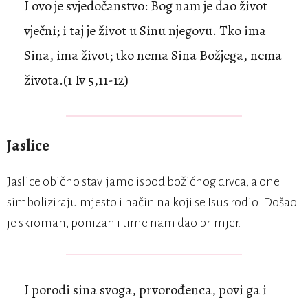
I ovo je svjedočanstvo: Bog nam je dao život
vječni; i taj je život u Sinu njegovu. Tko ima
Sina, ima život; tko nema Sina Božjega, nema
života.(1 Iv 5,11-12)
Jaslice
Jaslice obično stavljamo ispod božićnog drvca, a one
simboliziraju mjesto i način na koji se Isus rodio. Došao
je skroman, ponizan i time nam dao primjer.
I porodi sina svoga, prvorođenca, povi ga i