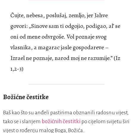
Čujte, nebesa, poslušaj, zemljo, jer Jahve
govori: „Sinove sam ti odgojio, podigao, al’ se
oni od mene odvrgoše. Vol poznaje svog
vlasnika, a magarac jasle gospodareve –
Izrael ne poznaje, narod moj ne razumije.” (Iz
1,2-3)
Božićne čestitke
Baš kao što su anđeli pastirima obznanili radosnu vijest,
tako se i slanjem
božićnih čestitki
po cijelom svijetu širi
vijest o rođenju malog Boga, Božića.