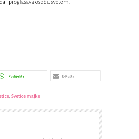
apa i proglašava osobu svetom.
Podijelite
E-Pošta
etice
,
Svetice majke