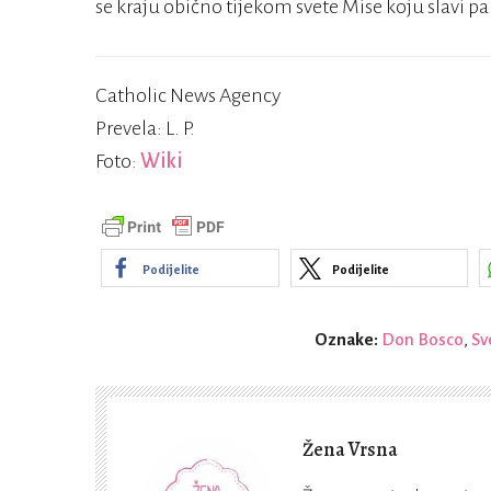
se kraju obično tijekom svete Mise koju slavi p
Catholic News Agency
Prevela: L. P.
Foto:
Wiki
Podijelite
Podijelite
Oznake:
Don Bosco
,
Sv
Žena Vrsna