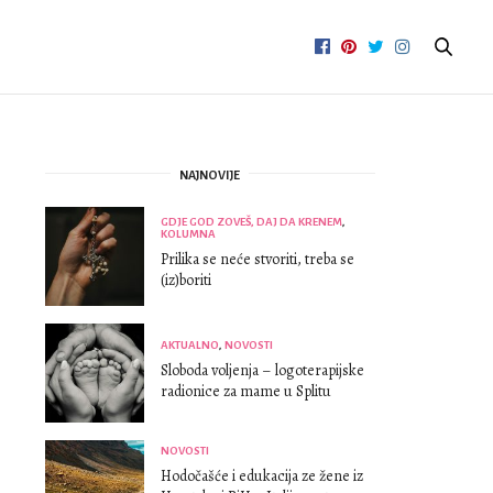
NAJNOVIJE
GDJE GOD ZOVEŠ, DAJ DA KRENEM
,
KOLUMNA
Prilika se neće stvoriti, treba se
(iz)boriti
AKTUALNO
,
NOVOSTI
Sloboda voljenja – logoterapijske
radionice za mame u Splitu
NOVOSTI
Hodočašće i edukacija ze žene iz