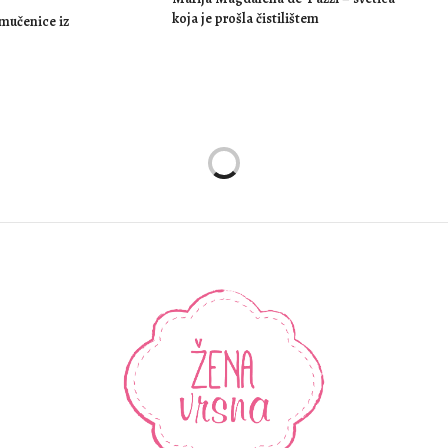
koja je prošla čistilištem
mučenice iz