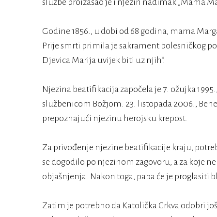
službe proizašao je i njezin nadimak „Mama Mar
Godine 1856., u dobi od 68 godina, mama Marg
Prije smrti primila je sakrament bolesničkog po
Djevica Marija uvijek biti uz njih“.
Njezina beatifikacija započela je 7. ožujka 1995., 
službenicom Božjom. 23. listopada 2006., Bened
prepoznajući njezinu herojsku krepost.
Za privođenje njezine beatifikacije kraju, potr
se dogodilo po njezinom zagovoru, a za koje n
objašnjenja. Nakon toga, papa će je proglasiti
Zatim je potrebno da Katolička Crkva odobri još