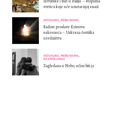
Hrvatske i BiH u Italiju – stopama
svetica koje uče unutarnjoj snazi
AKTUALNO
,
MEĐU NAMA
Radost proslave Kristova
uskrsnuća – Uskrsna čestitka
uredništva
AKTUALNO
,
MEĐU NAMA
,
RAZMIŠLJANJA
Zagledana u Nebo, učim biti ja