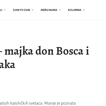
LJ
DAN PO DAN
MEĐU NAMA
KOLUMNA
 majka don Bosca i
čaka
tijih katoličkih svetaca. Manje je poznata