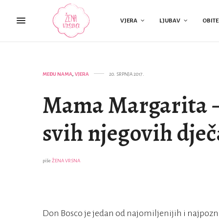
VJERA
LJUBAV
OBITE
MEĐU NAMA
,
VJERA
20. SRPNJA 2017.
Mama Margarita –
svih njegovih dje
piše
ŽENA VRSNA
Don Bosco je jedan od najomiljenijih i najpozna