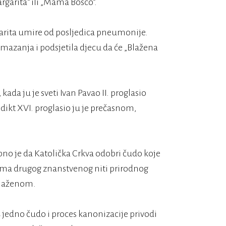
garita“ ili „Mama Bosco“.
arita umire od posljedica pneumonije.
mazanja i podsjetila djecu da će „Blažena
kada ju je sveti Ivan Pavao II. proglasio
ikt XVI. proglasio ju je prečasnom,
ebno je da Katolička Crkva odobri čudo koje
ema drugog znanstvenog niti prirodnog
 blaženom.
 jedno čudo i proces kanonizacije privodi