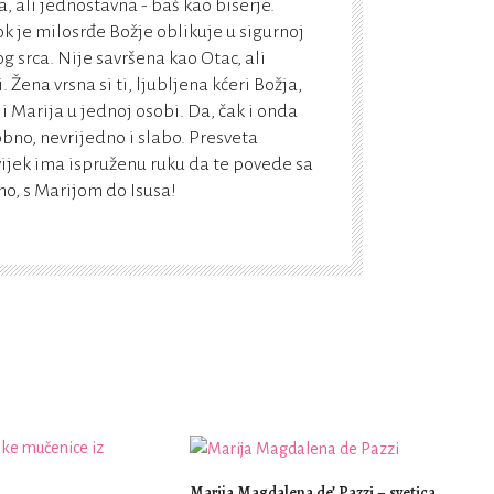
, ali jednostavna - baš kao biserje.
k je milosrđe Božje oblikuje u sigurnoj
g srca. Nije savršena kao Otac, ali
Žena vrsna si ti, ljubljena kćeri Božja,
 i Marija u jednoj osobi. Da, čak i onda
bno, nevrijedno i slabo. Presveta
vijek ima ispruženu ruku da te povede sa
, s Marijom do Isusa!
Marija Magdalena de’ Pazzi – svetica