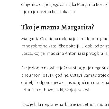
činjenica da je njegova majka Margarita Bosco
tijeku je njezina beatifikacija.
Tko je mama Margarita?
Margarita Occhiena rođena je u malenom gradiću
mnogobrojne katoličke obitelji. U dobi od 24 
Bosca, koji je imao sina Antonija iz prvog braka 
Par je donio na svijet još dva sina, prije nego š
pneumonije 1817. godine. Ostavši sama s troje dj
obitelji i odgoju dječaka, usađujući im u srce
brinući o njihovoj baki, svojoj svekrvi.
Iako je bila nepismena, bila je izuzetno mudra