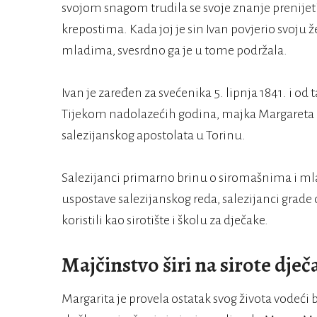
svojom snagom trudila se svoje znanje prenijeti
krepostima. Kada joj je sin Ivan povjerio svoju ž
mladima, svesrdno ga je u tome podržala.
Ivan je zaređen za svećenika 5. lipnja 1841. i od
Tijekom nadolazećih godina, majka Margareta 
salezijanskog apostolata u Torinu.
Salezijanci primarno brinu o siromašnima i mla
uspostave salezijanskog reda, salezijanci grade 
koristili kao sirotište i školu za dječake.
Majčinstvo širi na sirote dječ
Margarita je provela ostatak svog života vodeći b