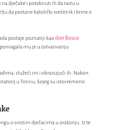
 na dječake i potaknuti ih da rastu u
elju da postane katolički svećenik i brine o
 tada postaje poznatiji kao
don Bosco
.
pomagala mu je u ostvarivanju
dima, služeći im i obrazujući ih. Nakon
oratorij u Torinu, kojeg su istovremeno
ake
rigu o sirotim dječacima u oratoriju. Iz te