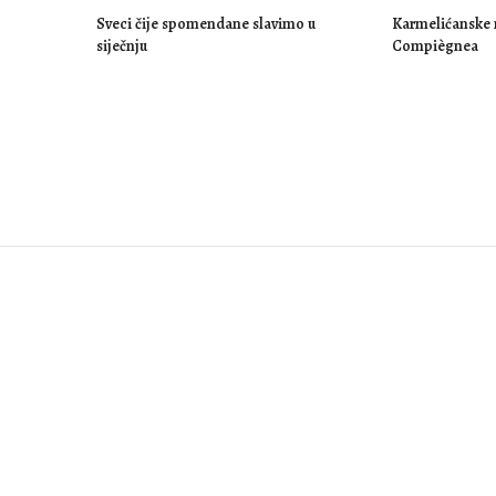
Sveci čije spomendane slavimo u
Karmelićanske 
siječnju
Compiègnea