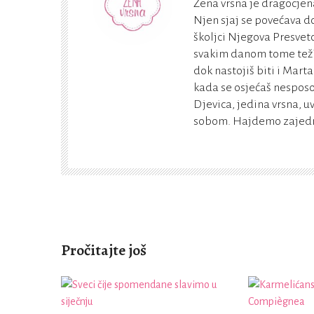
Žena vrsna je dragocjena
Njen sjaj se povećava do
školjci Njegova Presveto
svakim danom tome teži. 
dok nastojiš biti i Marta
kada se osjećaš nesposo
Djevica, jedina vrsna, u
sobom. Hajdemo zajedno
Pročitajte još