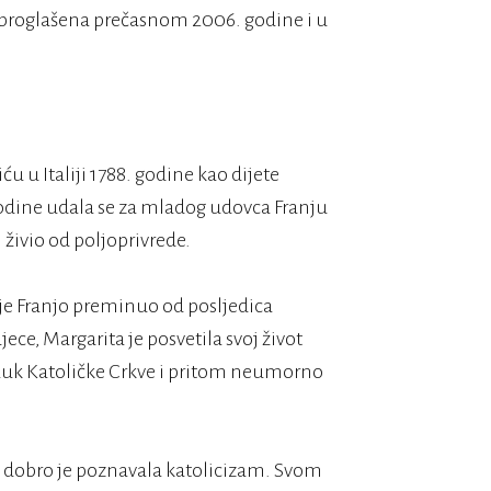
, proglašena prečasnom 2006. godine i u
 u Italiji 1788. godine kao dijete
godine udala se za mladog udovca Franju
i živio od poljoprivrede.
to je Franjo preminuo od posljedica
ece, Margarita je posvetila svoj život
 nauk Katoličke Crkve i pritom neumorno
 i dobro je poznavala katolicizam. Svom