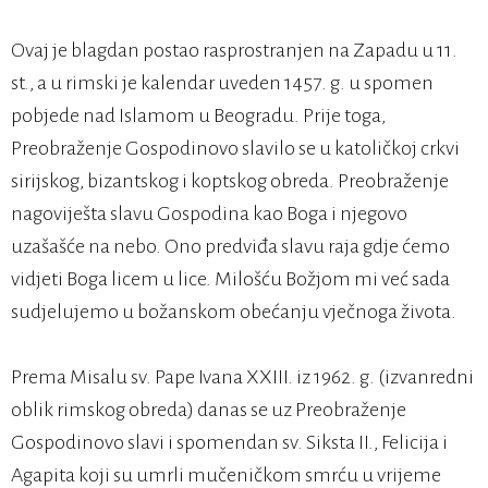
Ovaj je blagdan postao rasprostranjen na Zapadu u 11.
st., a u rimski je kalendar uveden 1457. g. u spomen
pobjede nad Islamom u Beogradu. Prije toga,
Preobraženje Gospodinovo slavilo se u katoličkoj crkvi
sirijskog, bizantskog i koptskog obreda. Preobraženje
nagoviješta slavu Gospodina kao Boga i njegovo
uzašašće na nebo. Ono predviđa slavu raja gdje ćemo
vidjeti Boga licem u lice. Milošću Božjom mi već sada
sudjelujemo u božanskom obećanju vječnoga života.
Prema Misalu sv. Pape Ivana XXIII. iz 1962. g. (izvanredni
oblik rimskog obreda) danas se uz Preobraženje
Gospodinovo slavi i spomendan sv. Siksta II., Felicija i
Agapita koji su umrli mučeničkom smrću u vrijeme