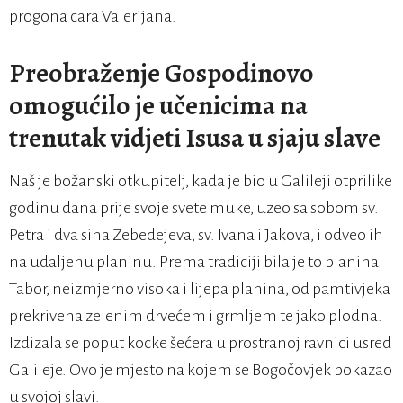
progona cara Valerijana.
Preobraženje Gospodinovo
omogućilo je učenicima na
trenutak vidjeti Isusa u sjaju slave
Naš je božanski otkupitelj, kada je bio u Galileji otprilike
godinu dana prije svoje svete muke, uzeo sa sobom sv.
Petra i dva sina Zebedejeva, sv. Ivana i Jakova, i odveo ih
na udaljenu planinu. Prema tradiciji bila je to planina
Tabor, neizmjerno visoka i lijepa planina, od pamtivjeka
prekrivena zelenim drvećem i grmljem te jako plodna.
Izdizala se poput kocke šećera u prostranoj ravnici usred
Galileje. Ovo je mjesto na kojem se Bogočovjek pokazao
u svojoj slavi.