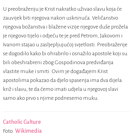
U preobraženju je Krist nakratko uživao slavu koja će
zauvijek biti njegova nakon uskrsnuća. Veličanstvo
njegova božanstva i blažene vizije njegove duše prožela
je njegovo tijelo i odjeću te je pred Petrom, Jakovom i
Ivanom stajao u zasljepljujućoj svjetlosti. Preobraženje
se dogodilo kako bi ohrabrilo i osnažilo apostole koji su
bili obeshrabreni zbog Gospodinova predviđanja
vlastite muke i smrti. Ovim je događajem Krist
apostolima pokazao da djelo spasenja ima dva dijela:
križ i slavu, te da ćemo imati udjela u njegovoj slavi
samo ako prvo s njime podnesemo muku.
Catholic Culture
Foto:
Wikimedia