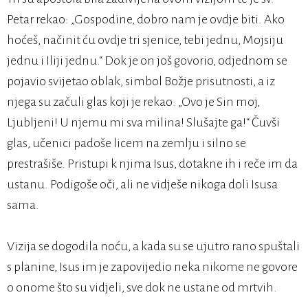
Petar rekao: „Gospodine, dobro nam je ovdje biti. Ako
hoćeš, načinit ću ovdje tri sjenice, tebi jednu, Mojsiju
jednu i Iliji jednu.“ Dok je on još govorio, odjednom se
pojavio svijetao oblak, simbol Božje prisutnosti, a iz
njega su začuli glas koji je rekao: „Ovo je Sin moj,
Ljubljeni! U njemu mi sva milina! Slušajte ga!“ Čuvši
glas, učenici padoše licem na zemlju i silno se
prestrašiše. Pristupi k njima Isus, dotakne ih i reče im da
ustanu. Podigoše oči, ali ne vidješe nikoga doli Isusa
sama.
Vizija se dogodila noću, a kada su se ujutro rano spuštali
s planine, Isus im je zapovijedio neka nikome ne govore
o onome što su vidjeli, sve dok ne ustane od mrtvih.