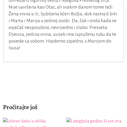
oblikuje u sigurnoj školjci Njegova Presvetog srca.
Nije savršena kao Otac, ali svakim danom tome teži.
Žena vrsna si ti, ljubljena kćeri Božja, dok nastojiš biti
i Marta i Marija u jednoj osobi. Da, čak i onda kada se
osjećaš nesposobno, nevrijedno i slabo. Presveta
Djevica, jedina vrsna, uvijek ima ispruženu ruku da te
povede sa sobom. Hajdemo zajedno, s Marijom do
Isusa!
Pročitajte još