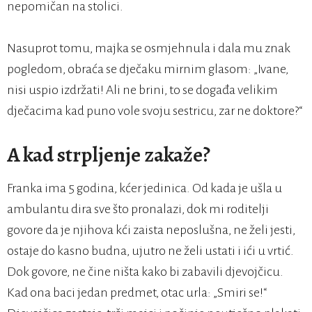
nepomičan na stolici.
Nasuprot tomu, majka se osmjehnula i dala mu znak
pogledom, obraća se dječaku mirnim glasom: „Ivane,
nisi uspio izdržati! Ali ne brini, to se događa velikim
dječacima kad puno vole svoju sestricu, zar ne doktore?“
A kad strpljenje zakaže?
Franka ima 5 godina, kćer jedinica. Od kada je ušla u
ambulantu dira sve što pronalazi, dok mi roditelji
govore da je njihova kći zaista neposlušna, ne želi jesti,
ostaje do kasno budna, ujutro ne želi ustati i ići u vrtić.
Dok govore, ne čine ništa kako bi zabavili djevojčicu.
Kad ona baci jedan predmet, otac urla: „Smiri se!“