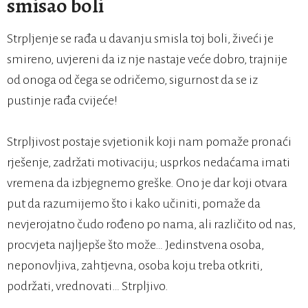
smisao boli
Strpljenje se rađa u davanju smisla toj boli, živeći je
smireno, uvjereni da iz nje nastaje veće dobro, trajnije
od onoga od čega se odričemo, sigurnost da se iz
pustinje rađa cvijeće!
Strpljivost postaje svjetionik koji nam pomaže pronaći
rješenje, zadržati motivaciju; usprkos nedaćama imati
vremena da izbjegnemo greške. Ono je dar koji otvara
put da razumijemo što i kako učiniti, pomaže da
nevjerojatno čudo rođeno po nama, ali različito od nas,
procvjeta najljepše što može… Jedinstvena osoba,
neponovljiva, zahtjevna, osoba koju treba otkriti,
podržati, vrednovati… Strpljivo.