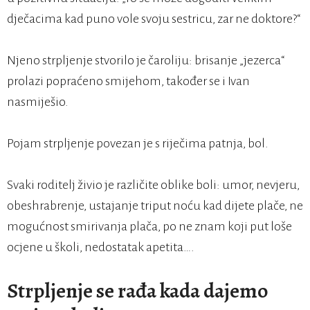
dječacima kad puno vole svoju sestricu, zar ne doktore?“
Njeno strpljenje stvorilo je čaroliju: brisanje „jezerca“
prolazi popraćeno smijehom, također se i Ivan
nasmiješio.
Pojam strpljenje povezan je s riječima patnja, bol.
Svaki roditelj živio je različite oblike boli: umor, nevjeru,
obeshrabrenje, ustajanje triput noću kad dijete plače, ne
mogućnost smirivanja plača, po ne znam koji put loše
ocjene u školi, nedostatak apetita….
Strpljenje se rađa kada dajemo