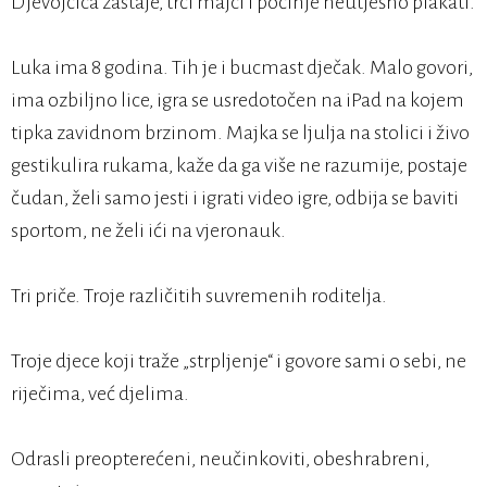
Djevojčica zastaje, trči majci i počinje neutješno plakati.
Luka ima 8 godina. Tih je i bucmast dječak. Malo govori,
ima ozbiljno lice, igra se usredotočen na iPad na kojem
tipka zavidnom brzinom. Majka se ljulja na stolici i živo
gestikulira rukama, kaže da ga više ne razumije, postaje
čudan, želi samo jesti i igrati video igre, odbija se baviti
sportom, ne želi ići na vjeronauk.
Tri priče. Troje različitih suvremenih roditelja.
Troje djece koji traže „strpljenje“ i govore sami o sebi, ne
riječima, već djelima.
Odrasli preopterećeni, neučinkoviti, obeshrabreni,