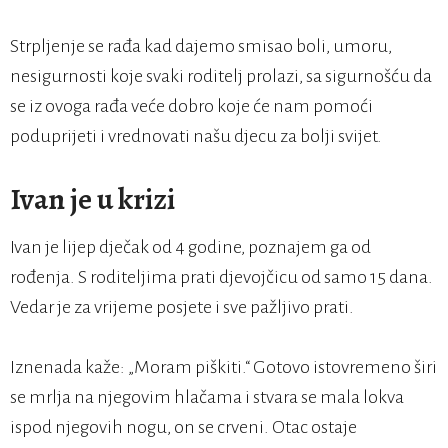
Strpljenje se rađa kad dajemo smisao boli, umoru,
nesigurnosti koje svaki roditelj prolazi, sa sigurnošću da
se iz ovoga rađa veće dobro koje će nam pomoći
poduprijeti i vrednovati našu djecu za bolji svijet.
Ivan je u krizi
Ivan je lijep dječak od 4 godine, poznajem ga od
rođenja. S roditeljima prati djevojčicu od samo 15 dana.
Vedar je za vrijeme posjete i sve pažljivo prati.
Iznenada kaže: „Moram piškiti.“ Gotovo istovremeno širi
se mrlja na njegovim hlačama i stvara se mala lokva
ispod njegovih nogu, on se crveni. Otac ostaje