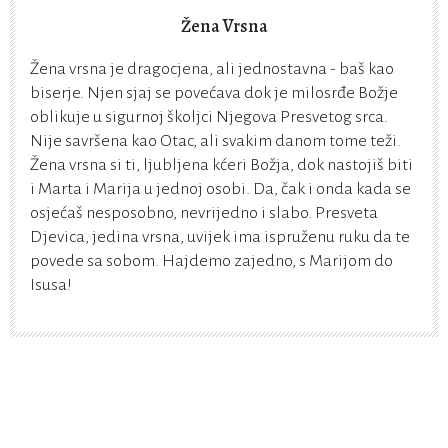
Žena Vrsna
Žena vrsna je dragocjena, ali jednostavna - baš kao
biserje. Njen sjaj se povećava dok je milosrđe Božje
oblikuje u sigurnoj školjci Njegova Presvetog srca.
Nije savršena kao Otac, ali svakim danom tome teži.
Žena vrsna si ti, ljubljena kćeri Božja, dok nastojiš biti
i Marta i Marija u jednoj osobi. Da, čak i onda kada se
osjećaš nesposobno, nevrijedno i slabo. Presveta
Djevica, jedina vrsna, uvijek ima ispruženu ruku da te
povede sa sobom. Hajdemo zajedno, s Marijom do
Isusa!