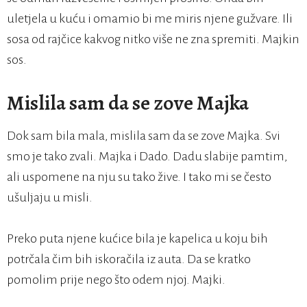
uletjela u kuću i omamio bi me miris njene gužvare. Ili
sosa od rajčice kakvog nitko više ne zna spremiti. Majkin
sos.
Mislila sam da se zove Majka
Dok sam bila mala, mislila sam da se zove Majka. Svi
smo je tako zvali. Majka i Dado. Dadu slabije pamtim,
ali uspomene na nju su tako žive. I tako mi se često
ušuljaju u misli.
Preko puta njene kućice bila je kapelica u koju bih
potrčala čim bih iskoračila iz auta. Da se kratko
pomolim prije nego što odem njoj. Majki.