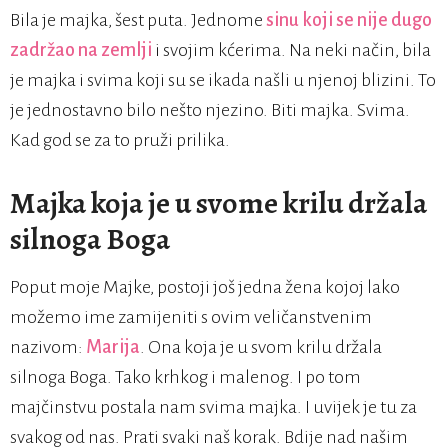
Bila je majka, šest puta. Jednome
sinu koji se nije dugo
zadržao na zemlji
i svojim kćerima. Na neki način, bila
je majka i svima koji su se ikada našli u njenoj blizini. To
je jednostavno bilo nešto njezino. Biti majka. Svima.
Kad god se za to pruži prilika.
Majka koja je u svome krilu držala
silnoga Boga
Poput moje Majke, postoji još jedna žena kojoj lako
možemo ime zamijeniti s ovim veličanstvenim
nazivom:
Marija
. Ona koja je u svom krilu držala
silnoga Boga. Tako krhkog i malenog. I po tom
majčinstvu postala nam svima majka. I uvijek je tu za
svakog od nas. Prati svaki naš korak. Bdije nad našim