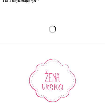
Tko je majka mojoj djeci?