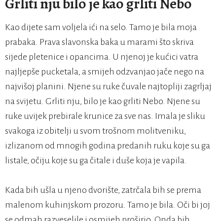
Grliti nju bilo je kao grliti Nebo
Kao dijete sam voljela ići na selo. Tamo je bila moja
prabaka. Prava slavonska baka u marami što skriva
sijede pletenice i opancima. U njenoj je kućici vatra
najljepše pucketala, a smijeh odzvanjao jače nego na
najvišoj planini. Njene su ruke čuvale najtopliji zagrljaj
na svijetu. Grliti nju, bilo je kao grliti Nebo. Njene su
ruke uvijek prebirale krunice za sve nas. Imala je sliku
svakoga iz obitelji u svom trošnom molitveniku,
izlizanom od mnogih godina predanih ruku koje su ga
listale, očiju koje su ga čitale i duše koja je vapila.
Kada bih ušla u njeno dvorište, zatrčala bih se prema
malenom kuhinjskom prozoru. Tamo je bila. Oči bi joj
se odmah razveselile i osmijeh proširio. Onda bih