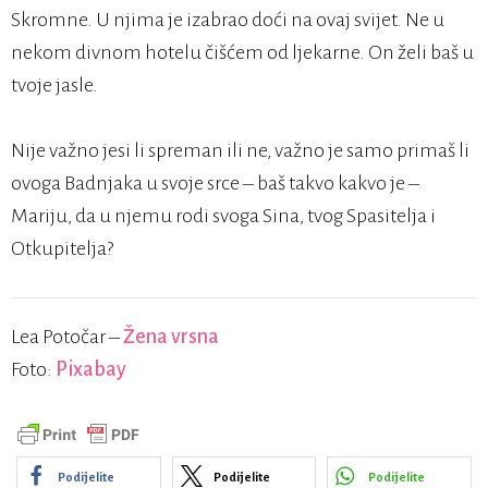
Skromne. U njima je izabrao doći na ovaj svijet. Ne u
nekom divnom hotelu čišćem od ljekarne. On želi baš u
tvoje jasle.
Nije važno jesi li spreman ili ne, važno je samo primaš li
ovoga Badnjaka u svoje srce – baš takvo kakvo je –
Mariju, da u njemu rodi svoga Sina, tvog Spasitelja i
Otkupitelja?
Lea Potočar –
Žena vrsna
Foto:
Pixabay
Podijelite
Podijelite
Podijelite