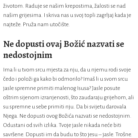
životom. Raduje se našim krepostima, žalosti se nad
našim grijesima. I skriva nas u svoj topli zagrljaj kada je
najteže. Pruža nam utočište.
Ne dopusti ovaj Božić nazvati se
nedostojnim
Ima li u tvom srcu mjesta za nju, da u njemu rodi svoje
čedo i položi ga kako bi odmorilo? Imaš li u svom srcu
jasle spremne primiti malenog Isusa? Jasle posute
oštrim sijenom izranjenosti, što zaudaraju grijehom, ali
su spremne u sebe primiti nju. Da bi svijetu darovala
Njega. Ne dopusti ovog Božića nazvati se nedostojnim.
Odustani od svih izlika. Tvoje jasle nikada neće biti
savršene. Dopusti im da budu to što jesu – jasle. Trošne.