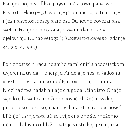
Na njezinoj beatifikaciji 1991. u Krakowu papa Ivan
Pavao II. rekao je: „U ovom je gradu radila, patila i tu je
njezina svetost dosegla zrelost. Duhovno povezana sa
svetim Franjom, pokazala je izvanredan odaziv
djelovanju Duha Svetoga.“ (
L’Osservatore Romano
, izdanje
34, broj 4, 1991.)
Poniznost se nikada ne smije zamijeniti s nedostatkom
uvjerenja, uvida ili energije. Anđela je nosila Radosnu
vijest i materijalnu pomoć Kristovim najmanjima.
Njezina žrtva nadahnula je druge da učine isto. Ona je
svjedok da svetost možemo postići služeći u svakoj
prilici i okolnosti koja nam je dana, strpljivo podnoseći
bližnje i usmjeravajući se uvijek na ono što možemo
učiniti da bismo ublažili patnje Kristu koji je u njima.