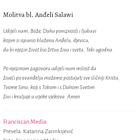
Molitva bl. Anđeli Salawi
Udijeli nam, Bože, Duha poniznosti i ljubavi
kojim si ispunio blaženu Anđelu, djevicu,
da bi njezin život bio žrtva živa i sveta, Tebi ugodna.
Po njezinom zagovoru udijeli nam milost da
živeći po evanđelju možemo postajati sve sličniji Kristu,
Tvome Sinu, koji s Tobom i s Duhom Svetim
živi i kraljuje u vijeke vjekova. Amen.
Franciscan Media
Prevela: Katarina Zarinkijević