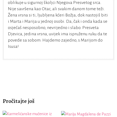
oblikuje u sigurnoj školjci Njegova Presvetog srca.
Nije savršena kao Otac, ali svakim danom tome teži.
Žena vrsna si ti, ljubljena kćeri Božja, dok nastojiš biti
i Marta i Marija u jednoj osobi. Da, čak i onda kada se
osjećaš nesposobno, nevrijedno i slabo. Presveta
Djevica, jedina vrsna, uvijek ima ispruženu ruku da te
povede sa sobom. Hajdemo zajedno, s Marijom do
Isusa!
Pročitajte još