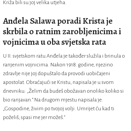
Križa bili su joj velika utjeha.
Anđela Salawa poradi Krista je
skrbila o ratnim zarobljenicima i
vojnicima u oba svjetska rata
U II. svjetskom ratu Anđela je također služila i brinula o
ranjenim vojnicima. Nakon 1918. godine, njezino
zdravlje nije joj dopuštalo da provodi uobičajeni
apostolat. Obraćajući se Kristu, napisala je u svom
dnevniku: „Želim da budeš obožavan onoliko koliko si
bio ranjavan.“ Na drugom mjestu napisala je:
„Gospodine, živim po tvojoj volji. Umrijet ću kad ti
poželiš; spasi me jer možeš.“