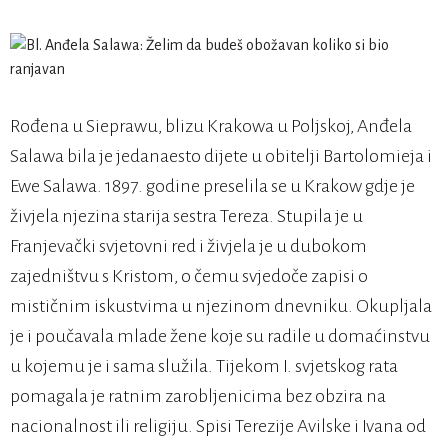
Rođena u Sieprawu, blizu Krakowa u Poljskoj, Anđela
Salawa bila je jedanaesto dijete u obitelji Bartolomieja i
Ewe Salawa. 1897. godine preselila se u Krakow gdje je
živjela njezina starija sestra Tereza. Stupila je u
Franjevački svjetovni red i živjela je u dubokom
zajedništvu s Kristom, o čemu svjedoče zapisi o
mističnim iskustvima u njezinom dnevniku. Okupljala
je i poučavala mlade žene koje su radile u domaćinstvu
u kojemu je i sama služila. Tijekom I. svjetskog rata
pomagala je ratnim zarobljenicima bez obzira na
nacionalnost ili religiju. Spisi Terezije Avilske i Ivana od