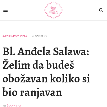
SVECI I SVETICE
,
VJERA
12. OŽUJKA 2021.
Bl. Anđela Salawa:
Želim da budeš
obožavan koliko si
bio ranjavan
piše
ŽENA VRSNA