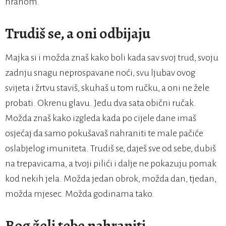
hranom.
Trudiš se, a oni odbijaju
Majka si i možda znaš kako boli kada sav svoj trud, svoju
zadnju snagu neprospavane noći, svu ljubav ovog
svijeta i žrtvu staviš, skuhaš u tom ručku, a oni ne žele
probati. Okrenu glavu. Jedu dva sata obični ručak.
Možda znaš kako izgleda kada po cijele dane imaš
osjećaj da samo pokušavaš nahraniti te male pačiće
oslabjelog imuniteta. Trudiš se, daješ sve od sebe, dubiš
na trepavicama, a tvoji pilići i dalje ne pokazuju pomak
kod nekih jela. Možda jedan obrok, možda dan, tjedan,
možda mjesec. Možda godinama tako.
Bog želi tebe nahraniti