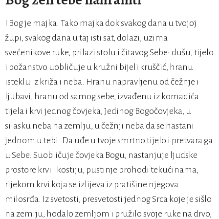
I Bog je majka. Tako majka dok svakog dana u tvojoj
župi, svakog dana u taj isti sat, dolazi, uzima
svećenikove ruke, prilazi stolu i čitavog Sebe: dušu, tijelo
i božanstvo uobličuje u kružni bijeli kruščić, hranu
isteklu iz križa i neba. Hranu napravljenu od čežnje i
ljubavi, hranu od samog sebe, izvađenu iz komadića
tijela i krvi jednog čovjeka, Jedinog Bogočovjeka, u
silasku neba na zemlju, u čežnji neba da se nastani
jednom u tebi. Da uđe u tvoje smrtno tijelo i pretvara ga
u Sebe. Suobličuje čovjeka Bogu, nastanjuje ljudske
prostore krvi i kostiju, pustinje prohodi tekućinama,
rijekom krvi koja se izlijeva iz pratišine njegova
milosrđa. Iz svetosti, presvetosti jednog Srca koje je sišlo
na zemlju, hodalo zemljom i pružilo svoje ruke na drvo,