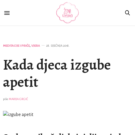
MEDITACIJE I PRIČE
,
VJERA
28. SIJEČNJA 2018.
Kada djeca izgube
apetit
piše
MARIJA GRGIĆ