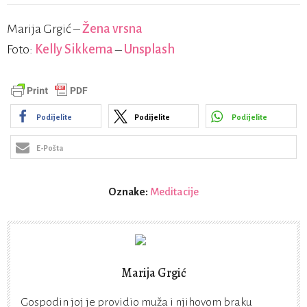
Marija Grgić –
Žena vrsna
Foto:
Kelly Sikkema
–
Unsplash
Podijelite
Podijelite
Podijelite
E-Pošta
Oznake:
Meditacije
Marija Grgić
Gospodin joj je providio muža i njihovom braku