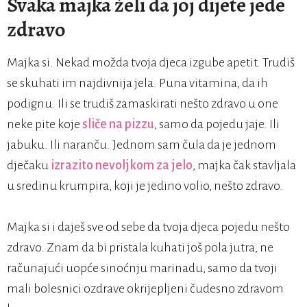
Svaka majka želi da joj dijete jede
zdravo
Majka si. Nekad možda tvoja djeca izgube apetit. Trudiš
se skuhati im najdivnija jela. Puna vitamina, da ih
podignu. Ili se trudiš zamaskirati nešto zdravo u one
neke pite koje
sliče na pizzu
, samo da pojedu jaje. Ili
jabuku. Ili naranču. Jednom sam čula da je jednom
dječaku
izrazito nevoljkom za jelo
, majka čak stavljala
u sredinu krumpira, koji je jedino volio, nešto zdravo.
Majka si i daješ sve od sebe da tvoja djeca pojedu nešto
zdravo. Znam da bi pristala kuhati još pola jutra, ne
računajući uopće sinoćnju marinadu, samo da tvoji
mali bolesnici ozdrave okrijepljeni čudesno zdravom