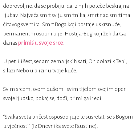
dobrovoljno, da se probiju, da iz njih poteče beskrajna
ljubav. Najveća smrt sviju smrtnika, smrt nad smrtima
čitavog svemira. Smrt Boga koji postaje uskrsnuće,
permanentni osobni bijel Hostija-Bog koji želi da Ga
danas
primiš u svoje srce
.
U pet, ili šest, sedam zemaljskih sati, On dolazi k Tebi,
silazi Nebo u blizinu tvoje kuće.
Svim srcem, svom dušom i svim tijelom svojim operi
svoje ljudsko, pokaj se, dođi, primi ga i jedi.
“Svaka sveta pričest osposobljuje te susretati se s Bogom
u vječnosti” (Iz Dnevnika svete Faustine).