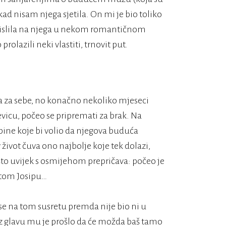
ad nisam njega sjetila. On mi je bio toliko
mislila na njega u nekom romantičnom
rolazili neki vlastiti, trnovit put.
ča za sebe, no konačno nekoliko mjeseci
evicu, počeo se pripremati za brak. Na
obine koje bi volio da njegova buduća
ivot čuva ono najbolje koje tek dolazi,
što uvijek s osmijehom prepričava: počeo je
etom Josipu…
e na tom susretu premda nije bio ni u
oz glavu mu je prošlo da će možda baš tamo