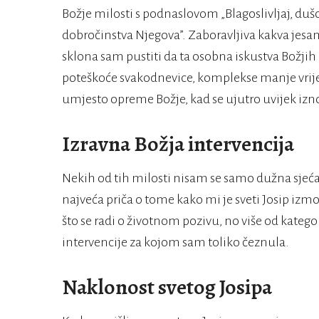
Božje milosti s podnaslovom „Blagoslivljaj, du
dobročinstva Njegova”. Zaboravljiva kakva jesa
sklona sam pustiti da ta osobna iskustva Božji
poteškoće svakodnevice, komplekse manje vrijed
umjesto opreme Božje, kad se ujutro uvijek izn
Izravna Božja intervencija
Nekih od tih milosti nisam se samo dužna sjećati
najveća priča o tome kako mi je sveti Josip iz
što se radi o životnom pozivu, no više od katego
intervencije za kojom sam toliko čeznula.
Naklonost svetog Josipa