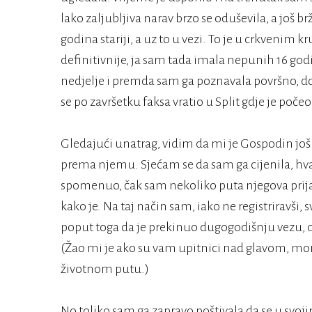
lako zaljubljiva narav brzo se oduševila, a još br
godina stariji, a uz to u vezi. To je u crkvenim 
definitivnije, ja sam tada imala nepunih 16 god
nedjelje i premda sam ga poznavala površno, do
se po završetku faksa vratio u Split gdje je počeo
Gledajući unatrag, vidim da mi je Gospodin još
prema njemu. Sjećam se da sam ga cijenila, hva
spomenuo, čak sam nekoliko puta njegova prija
kako je. Na taj način sam, iako ne registriravši,
poput toga da je prekinuo dugogodišnju vezu, da j
(Žao mi je ako su vam upitnici nad glavom, mor
životnom putu.)
No toliko sam ga zapravo poštivala da se u sv