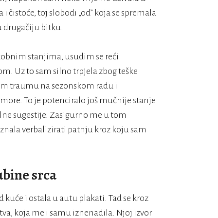
 čistoće, toj slobodi „od” koja se spremala
u drugačiju bitku.
skobnim stanjima, usudim se reći
m. Uz to sam silno trpjela zbog teške
la sam traumu na sezonskom radu i
ore. To je potenciralo još mučnije stanje
alne sugestije. Zasigurno me u tom
znala verbalizirati patnju kroz koju sam
ubine srca
 kuće i ostala u autu plakati. Tad se kroz
itva, koja me i samu iznenadila. Njoj izvor