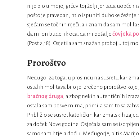
nije bio u mojoj grčevitoj želji jer tada uopće n
pošto je pravedan, htio ispuniti duboke čežnje 
sjećam se točnih riječi, ali znam da sam molila
da mi on bude lik oca, da mi pošalje
čovjeka po
(Post 2,18). Osjetila sam snažan proboj u toj mol
Proroštvo
Nedugo iza toga, u prosincu na susretu karizmat
ostalih molitava bilo je izrečeno proroštvo koje
bračnog druga
, a zbog nekih autentičnih izraz
ostala sam posve mirna, primila sam to sa zahva
Približio se susret katoličkih karizmatskih z
za doček Nove godine. Osjećala sam se iscrpljeno
samo sam htjela doći u Međugorje, biti s Marijo