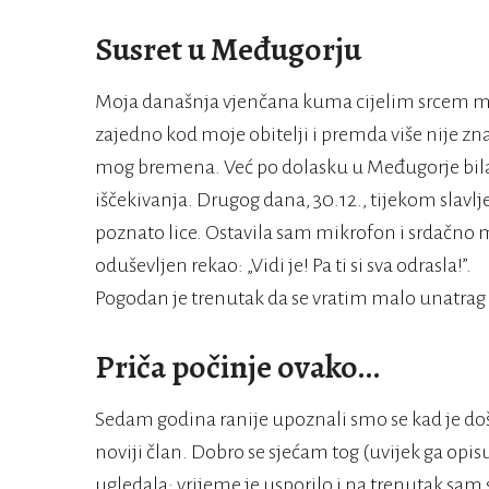
Susret u Međugorju
Moja današnja vjenčana kuma cijelim srcem mol
zajedno kod moje obitelji i premda više nije z
mog bremena. Već po dolasku u Međugorje bila
iščekivanja. Drugog dana, 30.12., tijekom slavlj
poznato lice. Ostavila sam mikrofon i srdačno mu
oduševljen rekao: „Vidi je! Pa ti si sva odrasla!”.
Pogodan je trenutak da se vratim malo unatra
Priča počinje ovako…
Sedam godina ranije upoznali smo se kad je doša
noviji član. Dobro se sjećam tog (uvijek ga op
ugledala: vrijeme je usporilo i na trenutak sam 