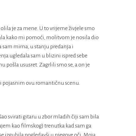
ila je za mene. U to vrijeme živjele smo
nala kako mi pomoći, molitvom je nosila dio
 sam mirna, u stanju predanja i
enja ugledala sam u blizini ispred sebe
 pošla ususret. Zagrlili smo se, a on je
g i pojasnim ovu romantičnu scenu.
o svirati gitaru u zbor mladih čiji sam bila
isujem kao filmskog) trenutka kad sam ga
se izgubila pogledavši u njegove oči. Moja