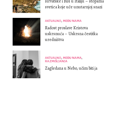
Hrvatske i BiH u Italiju – stopama
svetica koje uče unutarnjoj snazi
AKTUALNO
,
MEĐU NAMA
Radost proslave Kristova
uskrsnuća – Uskrsna čestitka
uredništva
AKTUALNO
,
MEĐU NAMA
,
RAZMIŠLJANJA
Zagledana u Nebo, učim biti ja