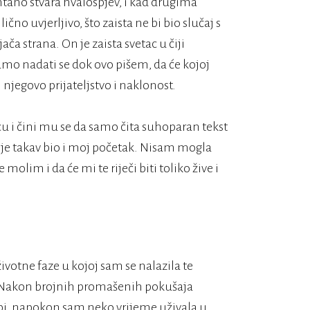
tano stvara hvalospjev, i kad drugima
no uvjerljivo, što zaista ne bi bio slučaj s
ča strana. On je zaista svetac u čiji
amo nadati se dok ovo pišem, da će kojoj
 njegovo prijateljstvo i naklonost.
 i čini mu se da samo čita suhoparan tekst
 je takav bio i moj početak. Nisam mogla
molim i da će mi te riječi biti toliko žive i
ivotne faze u kojoj sam se nalazila te
. Nakon brojnih promašenih pokušaja
obi, napokon sam neko vrijeme uživala u