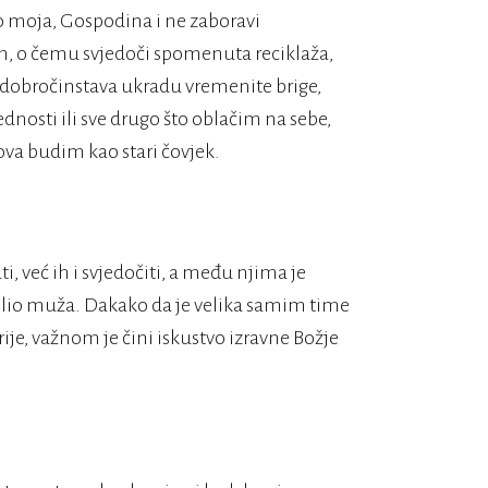
šo moja, Gospodina i ne zaboravi
m, o čemu svjedoči spomenuta reciklaža,
h dobročinstava ukradu vremenite brige,
nosti ili sve drugo što oblačim na sebe,
ova budim kao stari čovjek.
, već ih i svjedočiti, a među njima je
molio muža. Dakako da je velika samim time
rije, važnom je čini iskustvo izravne Božje