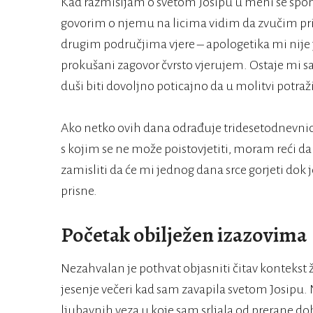
Kad razmišljam o svetom Josipu u meni se spon
govorim o njemu na licima vidim da zvučim prilič
drugim područjima vjere – apologetika mi nije ja
prokušani zagovor čvrsto vjerujem. Ostaje mi s
duši biti dovoljno poticajno da u molitvi potraži
Ako netko ovih dana odrađuje tridesetodnevnicu
s kojim se ne može poistovjetiti, moram reći da
zamisliti da će mi jednog dana srce gorjeti dok je 
prisne.
Početak obilježen izazovima
Nezahvalan je pothvat objasniti čitav kontekst ž
jesenje večeri kad sam zavapila svetom Josipu
ljubavnih veza u koje sam srljala od prerane d