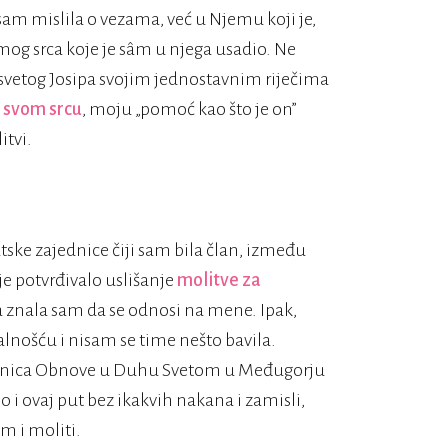
isam mislila o vezama, već u Njemu koji je,
mog srca koje je sâm u njega usadio. Ne
 svetog Josipa svojim jednostavnim riječima
 svom srcu
, moju „pomoć kao što je on”
itvi.
ske zajednice čiji sam bila član, između
 je potvrđivalo uslišanje
molitve za
a znala sam da se odnosi na mene. Ipak,
lnošću i nisam se time nešto bavila.
ajednica Obnove u Duhu Svetom u Međugorju
 i ovaj put bez ikakvih nakana i zamisli,
m i moliti.