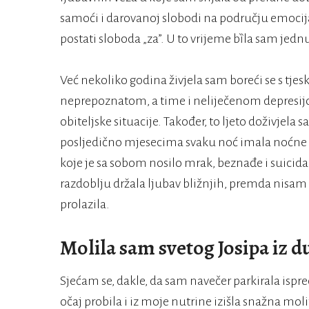
samoći i darovanoj slobodi na području emocija i
postati sloboda „za”. U to vrijeme bȉla sam jedn
Već nekoliko godina živjela sam boreći se s tje
neprepoznatom, a time i neliječenom depresijo
obiteljske situacije. Također, to ljeto doživje
posljedično mjesecima svaku noć imala noćne m
koje je sa sobom nosilo mrak, beznađe i suicid
razdoblju držala ljubav bližnjih, premda nisam 
prolazila.
Molila sam svetog Josipa iz d
Sjećam se, dakle, da sam navečer parkirala ispred
očaj probila i iz moje nutrine izišla snažna mol