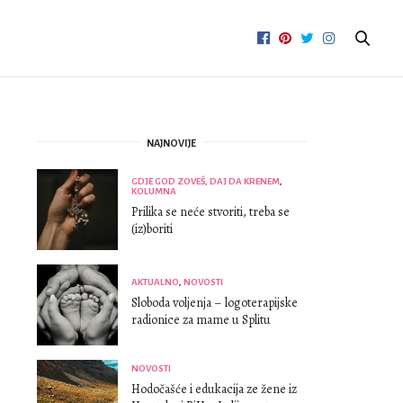
NAJNOVIJE
GDJE GOD ZOVEŠ, DAJ DA KRENEM
,
KOLUMNA
Prilika se neće stvoriti, treba se
(iz)boriti
AKTUALNO
,
NOVOSTI
Sloboda voljenja – logoterapijske
radionice za mame u Splitu
NOVOSTI
Hodočašće i edukacija ze žene iz