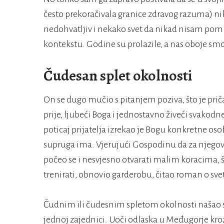
često prekoračivala granice zdravog razuma) nik
nedohvatljiv i nekako svet da nikad nisam po
kontekstu. Godine su prolazile, a nas oboje smo p
Čudesan splet okolnosti
On se dugo mučio s pitanjem poziva, što je pri
prije, ljubeći Boga i jednostavno živeći svakodn
poticaj prijatelja izrekao je Bogu konkretne os
supruga ima. Vjerujući Gospodinu da za njegov ž
počeo se i nesvjesno otvarati malim koracima, 
trenirati, obnovio garderobu, čitao roman o sv
Čudnim ili čudesnim spletom okolnosti našao s
jednoj zajednici. Uoči odlaska u Međugorje kr