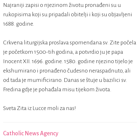
Najraniji zapisi o njezinom životu pronađeni su u
rukopisima koji su pripadali obitelji i koji su objavljeni
1688. godine.
Crkvena liturgijska proslava spomendana sv. Zite počela
je početkom 1500-tih godina, a potvrdio ju je papa
Inocent XII. 1696. godine. 1580. godine njezino tijelo je
ekshumirano i pronađeno čudesno neraspadnuto, ali
od tada je mumificirano. Danas se štuje u bazilici sv.
Fredina gdje je pohađala misu tijekom života.
Sveta Zita iz Lucce moli za nas!
Catholic News Agency