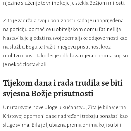
njezino služenje te vrline koje je stekla Božjom milosti.
Zita je zadržala svoju poniznost i kada je unaprijeđena
na poziciju domaćice u obiteljskom domu Fatinellija.
Nastavila je gledati na svoje zemaljske odgovornosti kao
na službu Bogu te tražiti njegovu prisutnost kroz
molitvu i post. Također je odbila zamjerati onima koji su
je nekoć zlostavljali.
Tijekom dana i rada trudila se biti
svjesna Božje prisutnosti
Unutar svoje nove uloge u kućanstvu, Zita je bila vjerna
Kristovoj opomeni da se nadređeni trebaju ponašati kao
sluge svima. Bila je ljubazna prema onima koji su bili