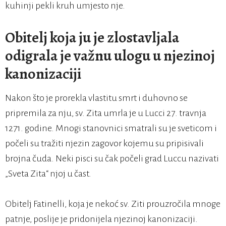
kuhinji pekli kruh umjesto nje.
Obitelj koja ju je zlostavljala
odigrala je važnu ulogu u njezinoj
kanonizaciji
Nakon što je prorekla vlastitu smrt i duhovno se
pripremila za nju, sv. Zita umrla je u Lucci 27. travnja
1271. godine. Mnogi stanovnici smatrali su je sveticom i
počeli su tražiti njezin zagovor kojemu su pripisivali
brojna čuda. Neki pisci su čak počeli grad Luccu nazivati
„Sveta Zita“ njoj u čast.
Obitelj Fatinelli, koja je nekoć sv. Ziti prouzročila mnoge
patnje, poslije je pridonijela njezinoj kanonizaciji.