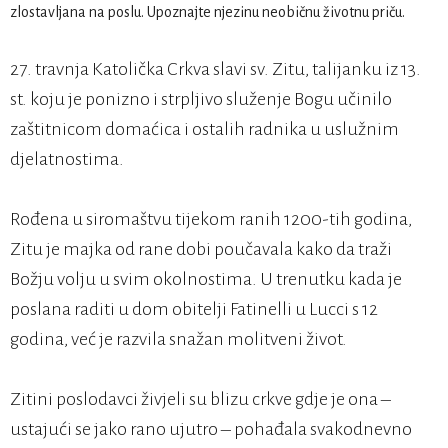
27. travnja Katolička Crkva slavi sv. Zitu, talijanku iz 13.
st. koju je ponizno i strpljivo služenje Bogu učinilo
zaštitnicom domaćica i ostalih radnika u uslužnim
djelatnostima.
Rođena u siromaštvu tijekom ranih 1200-tih godina,
Zitu je majka od rane dobi poučavala kako da traži
Božju volju u svim okolnostima. U trenutku kada je
poslana raditi u dom obitelji Fatinelli u Lucci s 12
godina, već je razvila snažan molitveni život.
Zitini poslodavci živjeli su blizu crkve gdje je ona –
ustajući se jako rano ujutro – pohađala svakodnevno