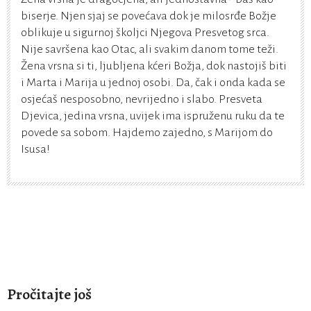
biserje. Njen sjaj se povećava dok je milosrđe Božje
oblikuje u sigurnoj školjci Njegova Presvetog srca.
Nije savršena kao Otac, ali svakim danom tome teži.
Žena vrsna si ti, ljubljena kćeri Božja, dok nastojiš biti
i Marta i Marija u jednoj osobi. Da, čak i onda kada se
osjećaš nesposobno, nevrijedno i slabo. Presveta
Djevica, jedina vrsna, uvijek ima ispruženu ruku da te
povede sa sobom. Hajdemo zajedno, s Marijom do
Isusa!
Pročitajte još