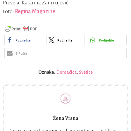
Prevela: Katarina Zarinkijević
Foto:
Regina Magazine
Podijelite
Podijelite
Podijelite
E-Pošta
Oznake:
Domaćica
,
Svetice
Žena Vrsna
Žena vrsna je dragocjena, ali jednostavna - baš kao