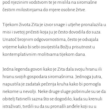
pod njezinim vodstvom te je mislila na siromašne
čestim milostinjama do mjere osobne žrtve.
Tijekom života Zita je izvor snage i utjehe pronalazila u
misi i svetoj pričesti koja ju je često dovodila do suza.
Unatoč brojnim odgovornostima, često je odvajala
vrijeme kako bi sebi osvijestila Božju prisutnost u
kontemplativnim molitvama tijekom dana.
Jedna legenda govori kako je Zita dala svoju hranu ili
hranu svojih gospodara siromašnima. Jednoga jutra,
napustila je zadatak pečenja kruha kako bi pomogla
nekome u nevolji. Neke druge sluge pobrinule su se da
obitelj Fatinelli sazna što se dogodilo; kada su krenuli
istraživati, tvrdili su da su pronašli anđele koji su u