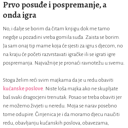
Prvo posuđe i pospremanje, a
onda igra
No, i dalje se borim da čitam knjigu dok me tamo
negdje u pozadini vreba gomila suđa. Zaista se borim.
Ja sam onaj tip mame koja će sjesti za igru s djecom, no
na kraju će početi razvrstavati igračke ili se igrati igre
pospremanja. Najvažnije je pronaći ravnotežu u svemu.
Stoga želim reći svim majkama da je u redu obaviti
kućanske poslove
. Niste loša majka ako ne skupljate
baš svaki dragocjeni trenutak. Posao se treba obaviti jer
ne možemo živjeti u neredu. Moja se narav posebno
tome odupire. Činjenica je i da moramo djecu naučiti
redu, obavljanju kućanskih poslova, obavezama,