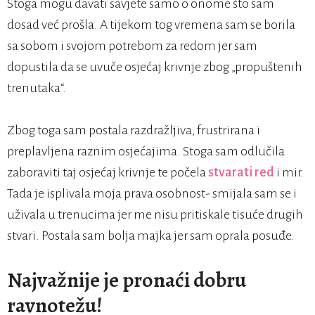
Stoga mogu davati savjete samo o onome što sam
dosad već prošla. A tijekom tog vremena sam se borila
sa sobom i svojom potrebom za redom jer sam
dopustila da se uvuče osjećaj krivnje zbog „propuštenih
trenutaka“.
Zbog toga sam postala razdražljiva, frustrirana i
preplavljena raznim osjećajima. Stoga sam odlučila
zaboraviti taj osjećaj krivnje te počela
stvarati red
i mir.
Tada je isplivala moja prava osobnost- smijala sam se i
uživala u trenucima jer me nisu pritiskale tisuće drugih
stvari. Postala sam bolja majka jer sam oprala posuđe.
Najvažnije je pronaći dobru
ravnotežu!