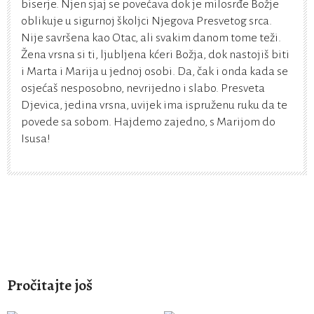
biserje. Njen sjaj se povećava dok je milosrđe Božje
oblikuje u sigurnoj školjci Njegova Presvetog srca.
Nije savršena kao Otac, ali svakim danom tome teži.
Žena vrsna si ti, ljubljena kćeri Božja, dok nastojiš biti
i Marta i Marija u jednoj osobi. Da, čak i onda kada se
osjećaš nesposobno, nevrijedno i slabo. Presveta
Djevica, jedina vrsna, uvijek ima ispruženu ruku da te
povede sa sobom. Hajdemo zajedno, s Marijom do
Isusa!
Pročitajte još