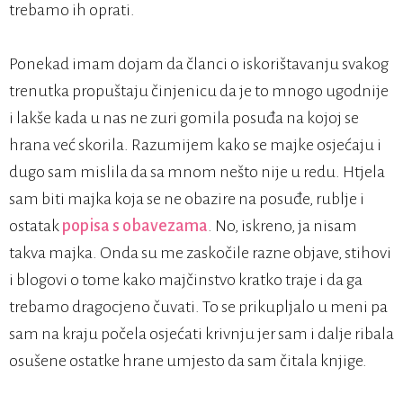
trebamo ih oprati.
Ponekad imam dojam da članci o iskorištavanju svakog
trenutka propuštaju činjenicu da je to mnogo ugodnije
i lakše kada u nas ne zuri gomila posuđa na kojoj se
hrana već skorila. Razumijem kako se majke osjećaju i
dugo sam mislila da sa mnom nešto nije u redu. Htjela
sam biti majka koja se ne obazire na posuđe, rublje i
ostatak
popisa s obavezama
. No, iskreno, ja nisam
takva majka. Onda su me zaskočile razne objave, stihovi
i blogovi o tome kako majčinstvo kratko traje i da ga
trebamo dragocjeno čuvati. To se prikupljalo u meni pa
sam na kraju počela osjećati krivnju jer sam i dalje ribala
osušene ostatke hrane umjesto da sam čitala knjige.