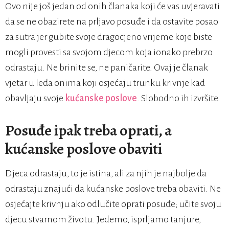
Ovo nije još jedan od onih članaka koji će vas uvjeravati
da se ne obazirete na prljavo posuđe i da ostavite posao
za sutra jer gubite svoje dragocjeno vrijeme koje biste
mogli provesti sa svojom djecom koja ionako prebrzo
odrastaju. Ne brinite se, ne paničarite. Ovaj je članak
vjetar u leđa onima koji osjećaju trunku krivnje kad
obavljaju svoje
kućanske poslove
. Slobodno ih izvršite.
Posuđe ipak treba oprati, a
kućanske poslove obaviti
Djeca odrastaju, to je istina, ali za njih je najbolje da
odrastaju znajući da kućanske poslove treba obaviti. Ne
osjećajte krivnju ako odlučite oprati posuđe; učite svoju
djecu stvarnom životu. Jedemo, isprljamo tanjure,