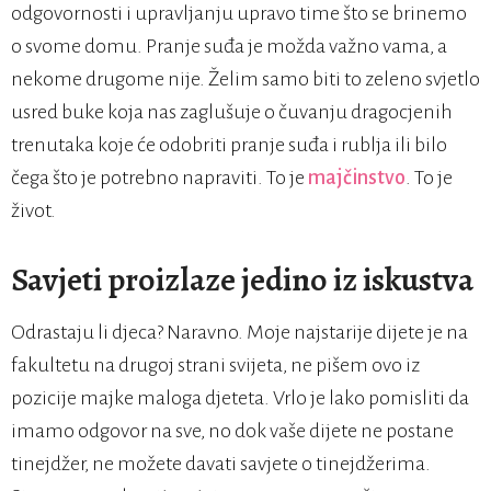
odgovornosti i upravljanju upravo time što se brinemo
o svome domu. Pranje suđa je možda važno vama, a
nekome drugome nije. Želim samo biti to zeleno svjetlo
usred buke koja nas zaglušuje o čuvanju dragocjenih
trenutaka koje će odobriti pranje suđa i rublja ili bilo
čega što je potrebno napraviti. To je
majčinstvo
. To je
život.
Savjeti proizlaze jedino iz iskustva
Odrastaju li djeca? Naravno. Moje najstarije dijete je na
fakultetu na drugoj strani svijeta, ne pišem ovo iz
pozicije majke maloga djeteta. Vrlo je lako pomisliti da
imamo odgovor na sve, no dok vaše dijete ne postane
tinejdžer, ne možete davati savjete o tinejdžerima.