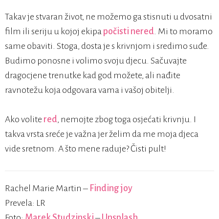
Takav je stvaran život, ne možemo ga stisnuti u dvosatni
film ili seriju u kojoj ekipa
počisti nered
. Mi to moramo
same obaviti. Stoga, dosta je s krivnjom i sredimo suđe.
Budimo ponosne i volimo svoju djecu. Sačuvajte
dragocjene trenutke kad god možete, ali nađite
ravnotežu koja odgovara vama i vašoj obitelji.
Ako volite
red
, nemojte zbog toga osjećati krivnju. I
takva vrsta sreće je važna jer želim da me moja djeca
vide sretnom. A što mene raduje? Čisti pult!
Rachel Marie Martin –
Finding joy
Prevela: LR
Foto:
Marek Studzinski
–
Unsplash