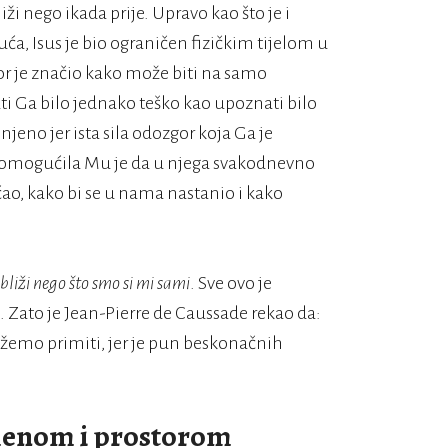
ži nego ikada prije. Upravo kao što je i
nuća, Isus je bio ograničen fizičkim tijelom u
or je značio kako može biti na samo
i Ga bilo jednako teško kao upoznati bilo
jeno jer ista sila odozgor koja Ga je
, omogućila Mu je da u njega svakodnevno
ćao, kako bi se u nama nastanio i kako
bliži nego što smo si mi sami
. Sve ovo je
. Zato je Jean-Pierre de Caussade rekao da:
ožemo primiti, jer je pun beskonačnih
emenom i prostorom