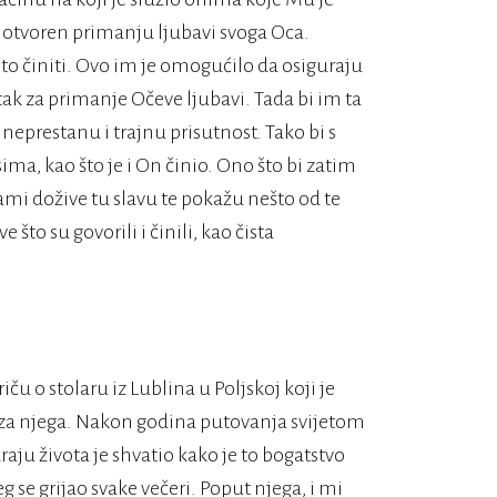
o otvoren primanju ljubavi svoga Oca.
sto činiti. Ovo im je omogućilo da osiguraju
k za primanje Očeve ljubavi. Tada bi im ta
eprestanu i trajnu prisutnost. Tako bi s
ima, kao što je i On činio. Ono što bi zatim
ami dožive tu slavu te pokažu nešto od te
ve što su govorili i činili, kao čista
ču o stolaru iz Lublina u Poljskoj koji je
 za njega. Nakon godina putovanja svijetom
raju života je shvatio kako je to bogatstvo
g se grijao svake večeri. Poput njega, i mi