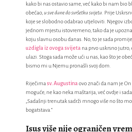
kako bi nas ostavio same, već kako bi nam bio bli
obećao,
u sve dane do svršetka svijeta
. Prije Uskrs
koje se slobodno odabrao utjeloviti. Njegov izb
jednom mjestu istovremeno, tako da je upoznat
koju slavnu osobu danas. No, to je sada promijen
uzdigla iz ovoga svijeta
na prvo uskrsno jutro
ulazi. Stoga sada može ući u nas, kao što je obe
bismo mi u Njemu pronašli svoj dom.
Riječima
sv. Augustina
ovo znači da nam je On
moguće, ne kao neka maštarija, već ovdje i sada
„Sadašnji trenutak sadrži mnogo više no što m
bogatstava.“
Isus više nije ograničen vr