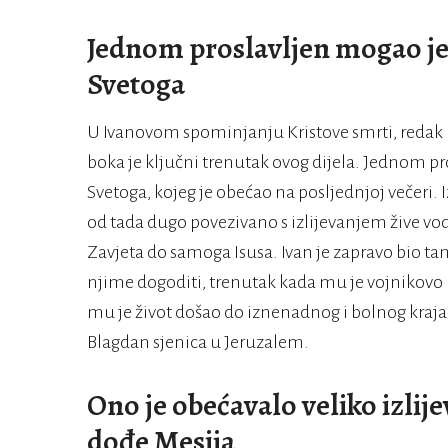
Jednom proslavljen mogao j
Svetoga
U Ivanovom spominjanju Kristove smrti, redak koj
boka je ključni trenutak ovog dijela. Jednom 
Svetoga, kojeg je obećao na posljednjoj večeri. I
od tada dugo povezivano s izlijevanjem žive vo
Zavjeta do samoga Isusa. Ivan je zapravo bio tam
njime dogoditi, trenutak kada mu je vojnikovo 
mu je život došao do iznenadnog i bolnog kraja,
Blagdan sjenica u Jeruzalem.
Ono je obećavalo veliko izli
dođe Mesija