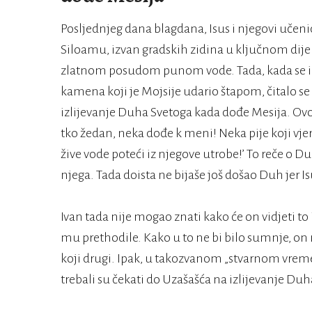
Posljednjeg dana blagdana, Isus i njegovi učenic
Siloamu, izvan gradskih zidina u ključnom dijel
zlatnom posudom punom vode. Tada, kada se iz
kamena koji je Mojsije udario štapom, čitalo se
izlijevanje Duha Svetoga kada dođe Mesija. Ovo 
tko žedan, neka dođe k meni! Neka pije koji vje
žive vode poteći iz njegove utrobe!’ To reče o Du
njega. Tada doista ne bijaše još došao Duh jer Isus
Ivan tada nije mogao znati kako će on vidjeti to 
mu prethodile. Kako u to ne bi bilo sumnje, on
koji drugi. Ipak, u takozvanom „stvarnom vremenu
trebali su čekati do Uzašašća na izlijevanje Duh