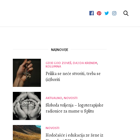
NAJNOVIJE
GDJE GOD ZOVEŠ, DAJ DA KRENEM
,
KOLUMNA
Prilika se neće stvoriti, treba se
(iz)boriti
AKTUALNO
,
NOVOSTI
Sloboda voljenja – logoterapijske
radionice za mame u Splitu
NOVOSTI
Hodočašće i edukacija ze žene iz