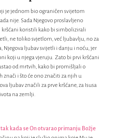
oji je jednom bio ograničen svijetom
 sada nije. Sada Njegovo proslavljeno
 kršćani koristili kako bi simbolizirali
li, ne toliko svjetlom, već ljubavlju, no za
 Njegova ljubav svijetli i danju i noću, jer
i koji u njega vjeruju. Zato bi prvi kršćani
 ustao od mrtvih, kako bi promišljali o
nači i što će ono značiti za njih u
va ljubav značili za prve kršćane, za Isusa
ivota na zemlji.
utak kada se On otvarao primanju Božje
činu na koji je služio onima koje Mu je