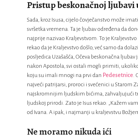
Pristup beskonačnoj ljubavi
Sada, kroz Isusa, cijelo čovječanstvo može imat
svršetka vremena. Ta je ljubav određena da dones
najprije nazivao Kraljevstvom. To je Kraljevstvo 
rekao da je Kraljevstvo došlo, već samo da dol
posljedica Uzašašća, Očeva beskonačna ljubav je
nakon Apostola, svi ostali mogli primiti, ukoli
koju su imali mnogi na prvi dan
Pedesetnice
. 
najveći patrijarsi, proroci i svećenici u Starom 
najskromnijim ljudskim bićima, zahvaljujući t
ljudskoj prirodi. Zato je Isus rekao: „Kažem v
od Ivana. A ipak, i najmanji u kraljevstvu Božjem 
Ne moramo nikuda ići