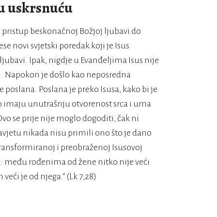
 u uskrsnuću
i pristup beskonačnoj Božjoj ljubavi do
e novi svjetski poredak koji je Isus
ljubavi. Ipak, nigdje u Evanđeljima Isus nije
azi. Napokon je došlo kao neposredna
 poslana. Poslana je preko Isusa, kako bi je
ko imaju unutrašnju otvorenost srca i uma
Ovo se prije nije moglo dogoditi, čak ni
Zavjetu nikada nisu primili ono što je dano
ransformiranoj i preobraženoj Isusovoj
am: među rođenima od žene nitko nije veći
veći je od njega.“ (Lk 7,28)