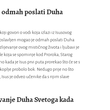
e odmah poslati Duha
i govori o vodi koja izlazi iz Isusovog
proslavljen mogao je odmah poslati Duha
zlijevanje ovog mističnog života i ljubavi je
de koja se spominje kod Proroka, Starog
o kada je Isus prvi puta prorekao što će se s
koplje probolo bok. Nedugo prije no što
 Isus je odveo učenike da s njim slave
jevanje Duha Svetoga kada