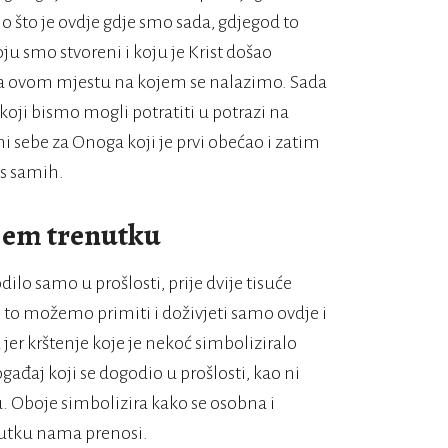
o što je ovdje gdje smo sada, gdjegod to
u smo stvoreni i koju je Krist došao
na ovom mjestu na kojem se nalazimo. Sada
 koji bismo mogli potratiti u potrazi na
sebe za Onoga koji je prvi obećao i zatim
as samih.
njem trenutku
dilo samo u prošlosti, prije dvije tisuće
to možemo primiti i doživjeti samo ovdje i
er krštenje koje je nekoć simboliziralo
đaj koji se dogodio u prošlosti, kao ni
u. Oboje simbolizira kako se osobna i
nutku nama prenosi.