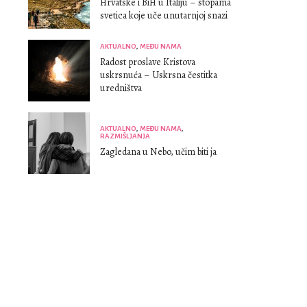
Hrvatske i BiH u Italiju – stopama
svetica koje uče unutarnjoj snazi
AKTUALNO
,
MEĐU NAMA
Radost proslave Kristova
uskrsnuća – Uskrsna čestitka
uredništva
AKTUALNO
,
MEĐU NAMA
,
RAZMIŠLJANJA
Zagledana u Nebo, učim biti ja