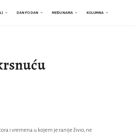
LJ
DAN PO DAN
MEĐU NAMA
KOLUMNA
skrsnuću
tora i vremena u kojem je ranije živio, ne