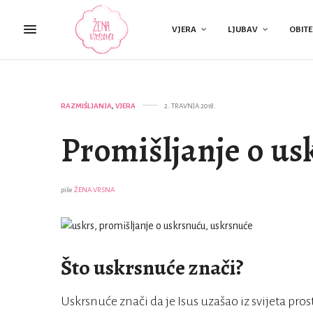
VJERA
LJUBAV
OBITE
RAZMIŠLJANJA
,
VJERA
2. TRAVNJA 2018.
Promišljanje o u
piše
ŽENA VRSNA
Što uskrsnuće znači?
Uskrsnuće znači da je Isus uzašao iz svijeta pros