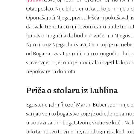
Otac poslao. Nije bilo trenutka u kojem nije bi
Oponašajući Njega, prvi su kršćani pokušavali i
da svaki trenutak u njihovom danu bude trenuta
ljubav omogućila da budu privučeni u Njegovu n
Njim i kroz Njega dali slavu Ocu koji je na nebes
od Boga zauzvrat primili bi im omogućilo da i s
slave svijetu. Jer ona je prodirala i svjetlila kroz s
nepokvarena dobrota.
Priča o stolaru iz Lublina
Egzistencijalni filozof Martin Buber spominje pri
sanjao veliko bogatstvo koje je određeno samo
u potrazi za tim bogatstvom, vratio se kući. Na k
bilo tamo svo to vrijeme, ispod ognjišta kod koje