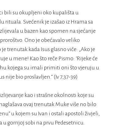
i bili su okupljeni oko kupališta u
u rituala. Svećenik je izašao iz Hrama sa
lijevala u bazen kao spomen na sjećanje
 proroštvo. Ono je obećavalo veliko
je trenutak kada Isus glasno viče: „Ako je
ruje u mene! Kao što reče Pismo: ‘Rijeke će
hu kojega su imali primiti oni što vjeruju u
 nije bio proslavljen.“ (Iv 7,37-39)
izlijevanje kao i strašne okolnosti koje su
 naglašava ovaj trenutak Muke više no bilo
“ u kojem su Ivan i ostali apostoli živjeli,
a u gornjoj sobi na prvu Pedesetnicu.