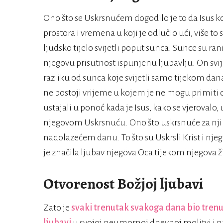
Ono što se Uskrsnućem dogodilo je to da Isus k
prostora i vremena u koji je odlučio ući, više to
ljudsko tijelo svijetli poput sunca. Sunce su rani
njegovu prisutnost ispunjenu ljubavlju. On svijet
razliku od sunca koje svijetli samo tijekom dana,
ne postoji vrijeme u kojem je ne mogu primiti on
ustajali u ponoć kada je Isus, kako se vjerovalo,
njegovom Uskrsnuću. Ono što uskrsnuće za njih z
nadolazećem danu. To što su Uskrsli Krist i njego
je značila ljubav njegova Oca tijekom njegova ž
Otvorenost Božjoj ljubavi
Zato je
svaki trenutak svakoga dana bio tren
ljubavi
u svojoj neumornoj dnevnoj molitvi i na