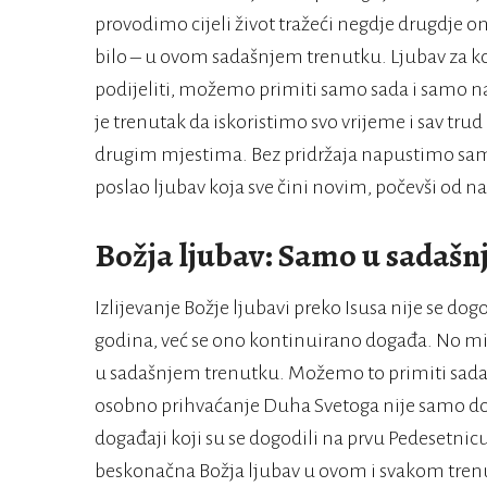
provodimo cijeli život tražeći negdje drugdje on
bilo – u ovom sadašnjem trenutku. Ljubav za koj
podijeliti, možemo primiti samo sada i samo 
je trenutak da iskoristimo svo vrijeme i sav trud
drugim mjestima. Bez pridržaja napustimo sami 
poslao ljubav koja sve čini novim, počevši od n
Božja ljubav: Samo u sadaš
Izlijevanje Božje ljubavi preko Isusa nije se dogo
godina, već se ono kontinuirano događa. No mi 
u sadašnjem trenutku. Možemo to primiti sada j
osobno prihvaćanje Duha Svetoga nije samo doga
događaji koji su se dogodili na prvu Pedesetnic
beskonačna Božja ljubav u ovom i svakom tre