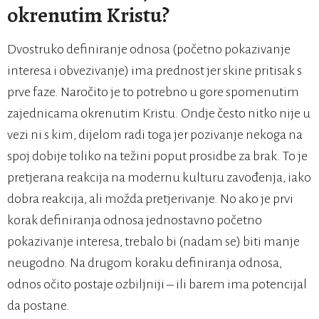
okrenutim Kristu?
Dvostruko definiranje odnosa (početno pokazivanje
interesa i obvezivanje) ima prednost jer skine pritisak s
prve faze. Naročito je to potrebno u gore spomenutim
zajednicama okrenutim Kristu. Ondje često nitko nije u
vezi ni s kim, dijelom radi toga jer pozivanje nekoga na
spoj dobije toliko na težini poput prosidbe za brak. To je
pretjerana reakcija na modernu kulturu zavođenja, iako
dobra reakcija, ali možda pretjerivanje. No ako je prvi
korak definiranja odnosa jednostavno početno
pokazivanje interesa, trebalo bi (nadam se) biti manje
neugodno. Na drugom koraku definiranja odnosa,
odnos očito postaje ozbiljniji – ili barem ima potencijal
da postane.