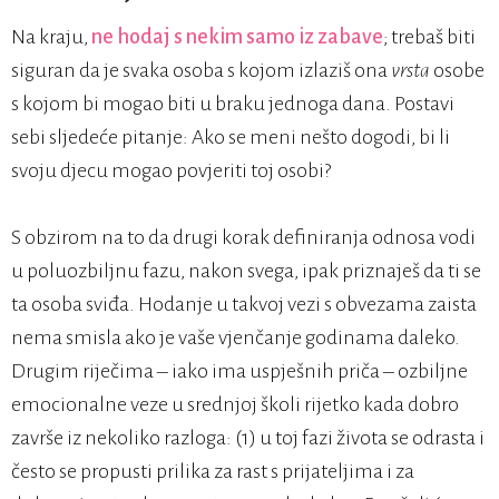
Na kraju,
ne hodaj s nekim samo iz zabave
; trebaš biti
siguran da je svaka osoba s kojom izlaziš ona
vrsta
osobe
s kojom bi mogao biti u braku jednoga dana. Postavi
sebi sljedeće pitanje: Ako se meni nešto dogodi, bi li
svoju djecu mogao povjeriti toj osobi?
S obzirom na to da drugi korak definiranja odnosa vodi
u poluozbiljnu fazu, nakon svega, ipak priznaješ da ti se
ta osoba sviđa. Hodanje u takvoj vezi s obvezama zaista
nema smisla ako je vaše vjenčanje godinama daleko.
Drugim riječima – iako ima uspješnih priča – ozbiljne
emocionalne veze u srednjoj školi rijetko kada dobro
završe iz nekoliko razloga: (1) u toj fazi života se odrasta i
često se propusti prilika za rast s prijateljima i za