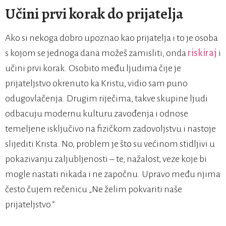
Učini prvi korak do prijatelja
Ako si nekoga dobro upoznao kao prijatelja i to je osoba
s kojom se jednoga dana možeš zamisliti, onda
riskiraj
i
učini prvi korak. Osobito među ljudima čije je
prijateljstvo okrenuto ka Kristu, vidio sam puno
odugovlačenja. Drugim riječima, takve skupine ljudi
odbacuju modernu kulturu zavođenja i odnose
temeljene isključivo na fizičkom zadovoljstvu i nastoje
slijediti Krista. No, problem je što su većinom stidljivi u
pokazivanju zaljubljenosti – te, nažalost, veze koje bi
mogle nastati nikada i ne započnu. Upravo među njima
često čujem rečenicu „Ne želim pokvariti naše
prijateljstvo.“