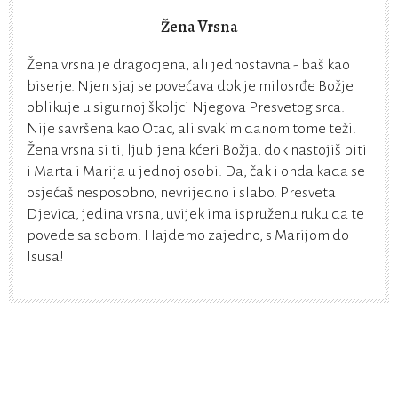
Žena Vrsna
Žena vrsna je dragocjena, ali jednostavna - baš kao
biserje. Njen sjaj se povećava dok je milosrđe Božje
oblikuje u sigurnoj školjci Njegova Presvetog srca.
Nije savršena kao Otac, ali svakim danom tome teži.
Žena vrsna si ti, ljubljena kćeri Božja, dok nastojiš biti
i Marta i Marija u jednoj osobi. Da, čak i onda kada se
osjećaš nesposobno, nevrijedno i slabo. Presveta
Djevica, jedina vrsna, uvijek ima ispruženu ruku da te
povede sa sobom. Hajdemo zajedno, s Marijom do
Isusa!