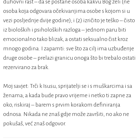
duhovni rast – da se postane osoba kakvu Bog želi (ne
osoba koja odgovara očekivanjima osobe s kojom si u
vezi posljednje dvije godine); i (2) izričito je teško – čisto
iz bioloških i psiholoških razloga – jednom paru biti
emocionalno tako blizak, a ostati seksualno čist kroz
mnogo godina. I zapamti: sve što za cilj ima uzbuđenje
druge osobe – prelazi granicu onoga što bi trebalo ostati
rezervirano za brak.
Moj savjet: Trči k Isusu, sprijatelji se i s muškarcima i sa
ženama; a kada bude pravo vrijeme i netko ti zapne za
oko, riskiraj – barem s prvim korakom definiranja
odnosa. Nikada ne znaš gdje može završiti, no ako ne
pokušaš, već znaš odgovor.