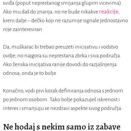
sviđa (poput neprestanog smijanja glupim vicevima).
Ako mu daš do znanja, no ne bude nikakve
reakcije
,
kreni dalje – dečko koji ne razumije signale jednostavno
nije zainteresiran.
Da, muškarac bi trebao preuzeti inicijativu i vodstvo
ovdje; no najgora su neprestana zbrka i siva područja.
Ako ženska inicijativa ranije dovodi do razjašnjenja
odnosa, onda je to bolje.
Konačno, vodi prvi korak definiranja odnosa s jednom
po jednom osobom. Tako bolje pokazuješ iskrenost i
interes i smanjuju se nezdravi aspekte sivog područja.
Ne hodaj s nekim samo iz zabave