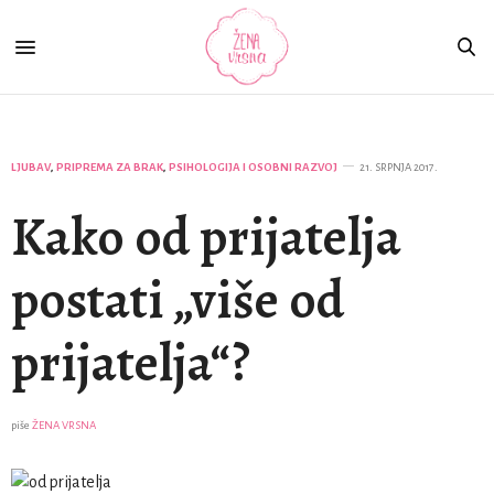
LJUBAV
,
PRIPREMA ZA BRAK
,
PSIHOLOGIJA I OSOBNI RAZVOJ
21. SRPNJA 2017.
Kako od prijatelja
postati „više od
prijatelja“?
piše
ŽENA VRSNA