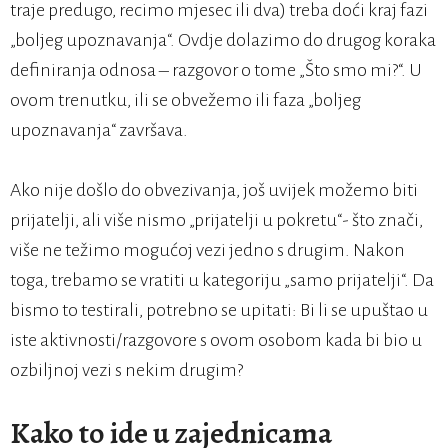
traje predugo, recimo mjesec ili dva) treba doći kraj fazi
„boljeg upoznavanja“. Ovdje dolazimo do drugog koraka
definiranja odnosa – razgovor o tome „Što smo mi?“. U
ovom trenutku, ili se obvežemo ili faza „boljeg
upoznavanja“ završava.
Ako nije došlo do obvezivanja, još uvijek možemo biti
prijatelji, ali više nismo „prijatelji u pokretu“- što znači,
više ne težimo mogućoj vezi jedno s drugim. Nakon
toga, trebamo se vratiti u kategoriju „samo prijatelji“. Da
bismo to testirali, potrebno se upitati: Bi li se upuštao u
iste aktivnosti/razgovore s ovom osobom kada bi bio u
ozbiljnoj vezi s nekim drugim?
Kako to ide u zajednicama