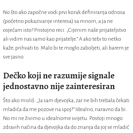
No što ako započne vodi prvi korak definiranja odnosa
(početno pokazivanje interesa) sa mnom, a ja ne
osjećam isto? Pristojno reci: „Cijenim naše prijateljstvo
ali vidim nas samo kao prijatelje.“ A ako tebi to netko
kaže, prihvati to. Malo bi te moglo zaboljeti, ali barem je
sve jasno.
Dečko koji ne razumije signale
jednostavno nije zainteresiran
Što ako misliš: „Ja sam djevojka, zar ne bih trebala čekati
mladića da me pozove na spoj?“ Idealno, naravno da bi.
No mi ne živimo u idealnome svijetu. Postoji mnogo
zdravih načina da djevojka da do znanja da joj se mladić