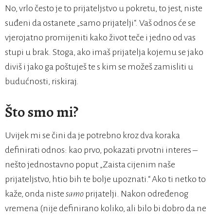
No, vrlo često je to prijateljstvo u pokretu, to jest, niste
suđeni da ostanete „samo prijatelji“. Vaš odnos će se
vjerojatno promijeniti kako život teče i jedno od vas
stupi u brak. Stoga, ako imaš prijatelja kojemu se jako
diviš i jako ga poštuješ te s kim se možeš zamisliti u
budućnosti, riskiraj.
Što smo mi?
Uvijek mi se čini da je potrebno kroz dva koraka
definirati odnos: kao prvo, pokazati prvotni interes –
nešto jednostavno poput „Zaista cijenim naše
prijateljstvo, htio bih te bolje upoznati.“ Ako ti netko to
kaže, onda niste
samo
prijatelji. Nakon određenog
vremena (nije definirano koliko, ali bilo bi dobro da ne